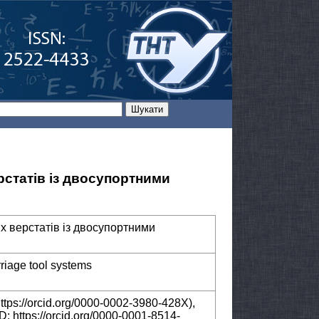
статів із двосупортними
 верстатів із двосупортними
riage tool systems
tps://orcid.org/0000-0002-3980-428X),
 https://orcid.org/0000-0001-8514-