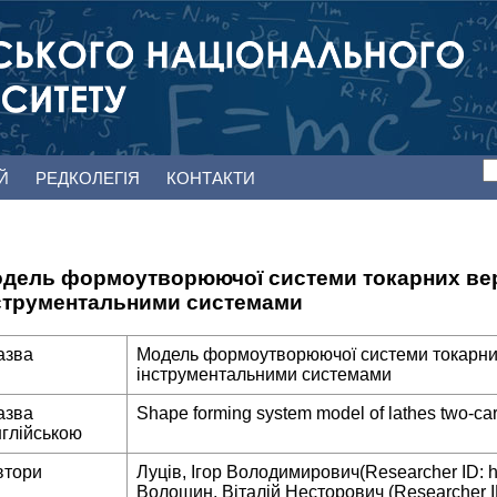
ЕЙ
РЕДКОЛЕГІЯ
КОНТАКТИ
дель формоутворюючої системи токарних вер
струментальними системами
азва
Модель формоутворюючої системи токарних
інструментальними системами
азва
Shape forming system model of lathes two-car
нглійською
втори
Луців, Ігор Володимирович(Researcher ID: ht
Волошин, Віталій Несторович (Researcher ID: