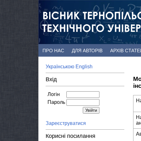
ПРО НАС
ДЛЯ АВТОРІВ
АРХІВ СТАТ
Українською
English
Мо
Вхід
ін
Логін
Н
Пароль
Н
а
Зареєструватися
А
Корисні посилання