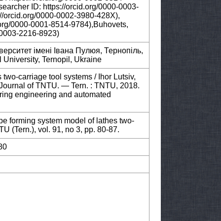
rcher ID: https://orcid.org/0000-0003-
s://orcid.org/0000-0002-3980-428X),
id.org/0000-0001-8514-9784),Buhovets,
0-0003-2216-8923)
верситет імені Івана Пулюя, Тернопіль,
 University, Ternopil, Ukraine
two-carriage tool systems / Ihor Lutsiv,
ic Journal of TNTU. — Tern. : TNTU, 2018.
ring engineering and automated
ape forming system model of lathes two-
U (Tern.), vol. 91, no 3, pp. 80-87.
80