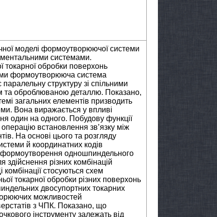
чної моделі формоутворюючої системи
рументальними системами.
ї токарної обробки поверхонь
тами формоутворююча система
 паралельну структуру зі спільними
ем та оброблюваною деталлю. Показано,
темі загальних елементів призводить
ми. Вона виражається у впливі
ання один на одного. Побудову функції
операцію встановлення зв’язку між
тів. На основі цього та розгляду
истеми й координатних кодів
ї формоутворення одношпиндельного
я здійснення різних комбінацій
і комбінації стосуються схем
ньої токарної обробки різних поверхонь
индельних двосупортних токарних
творюючих можливостей
ерстатів з ЧПК. Показано, що
очкового інструменту залежать від