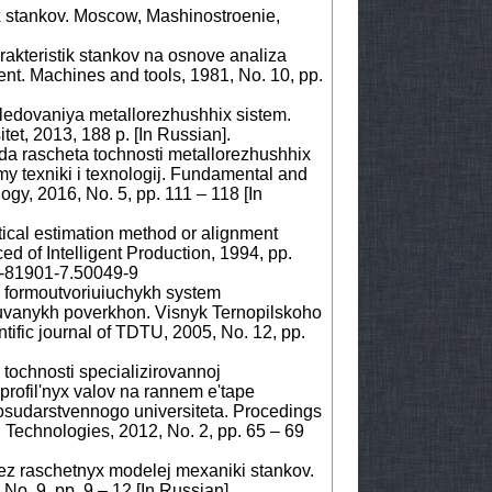
x stankov. Moscow, Mashinostroenie,
rakteristik stankov na osnove analiza
nt. Machines and tools, 1981, No. 10, pp.
sledovaniya metallorezhushhix sistem.
et, 2013, 188 p. [In Russian].
da rascheta tochnosti metallorezhushhix
y texniki i texnologij. Fundamental and
gy, 2016, No. 5, pp. 111 – 118 [In
tical estimation method or alignment
ced of Intelligent Production, 1994, pp.
44-81901-7.50049-9
 formoutvoriuiuchykh system
bliuvanykh poverkhon. Visnyk Ternopilskoho
ific journal of TDTU, 2005, No. 12, pp.
tochnosti specializirovannoj
profil'nyx valov na rannem e'tape
osudarstvennogo universiteta. Procedings
d Technologies, 2012, No. 2, pp. 65 – 69
ntez raschetnyx modelej mexaniki stankov.
No. 9, pp. 9 – 12 [In Russian].