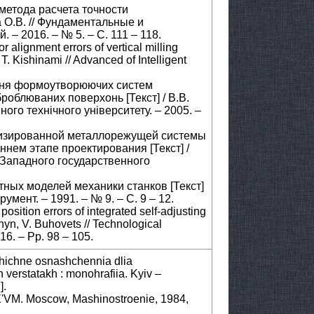
 метода расчета точности
 О.В. // Фундаментальные и
– 2016. – № 5. – С. 111 – 118.
 alignment errors of vertical milling
T. Kishinami // Advanced of Intelligent
ання формоутворюючих систем
роблюваних поверхонь [Текст] / В.В.
ого технічного університету. – 2005. –
ализированной металлорежущей системы
нем этапе проектирования [Текст] /
-Западного государственного
тных моделей механики станков [Текст]
румент. – 1991. – № 9. – С. 9 – 12.
position errors of integrated self-adjusting
oshyn, V. Buhovets // Technological
016. – Pp. 98 – 105.
lohichne osnashchennia dlia
 verstatakh : monohrafiia. Kyiv –
].
E'VM. Moscow, Mashinostroenie, 1984,