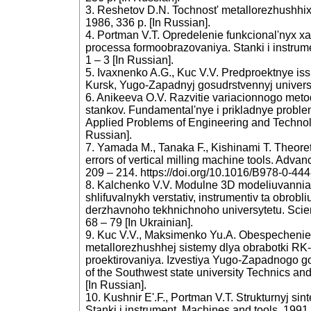
3. Reshetov D.N. Tochnost' metallorezhushhi
1986, 336 p. [In Russian].
4. Portman V.T. Opredelenie funkcional'nyx xa
processa formoobrazovaniya. Stanki i instrume
1 – 3 [In Russian].
5. Ivaxnenko A.G., Kuc V.V. Predproektnye is
Kursk, Yugo-Zapadnyj gosudrstvennyj universit
6. Anikeeva O.V. Razvitie variacionnogo meto
stankov. Fundamental'nye i prikladnye problem
Applied Problems of Engineering and Technolo
Russian].
7. Yamada M., Tanaka F., Kishinami T. Theore
errors of vertical milling machine tools. Advan
209 – 214. https://doi.org/10.1016/B978-0-4
8. Kalchenko V.V. Modulne 3D modeliuvannia
shlifuvalnykh verstativ, instrumentiv ta obro
derzhavnoho tekhnichnoho universytetu. Scient
68 – 79 [In Ukrainian].
9. Kuc V.V., Maksimenko Yu.A. Obespechenie 
metallorezhushhej sistemy dlya obrabotki RK-
proektirovaniya. Izvestiya Yugo-Zapadnogo g
of the Southwest state university Technics an
[In Russian].
10. Kushnir E'.F., Portman V.T. Strukturnyj si
Stanki i instrument. Machines and tools, 1991, 