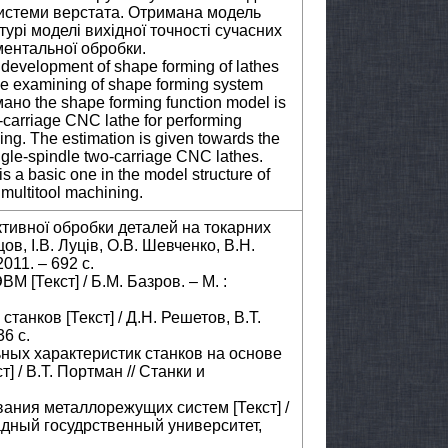
системи верстата. Отримана модель
урі моделі вихідної точності сучасних
ментальної обробки.
development of shape forming of lathes
the examining of shape forming system
мано the shape forming function model is
-carriage CNC lathe for performing
ning. The estimation is given towards the
ingle-spindle two-carriage CNC lathes.
 a basic one in the model structure of
multitool machining.
тивної обробки деталей на токарних
ов, І.В. Луців, О.В. Шевченко, В.Н.
011. – 692 с.
М [Текст] / Б.М. Базров. – М. :
танков [Текст] / Д.Н. Решетов, В.Т.
6 с.
ных характеристик станков на основе
 / В.Т. Портман // Станки и
вания металлорежущих систем [Текст] /
падный госудрственный университет,