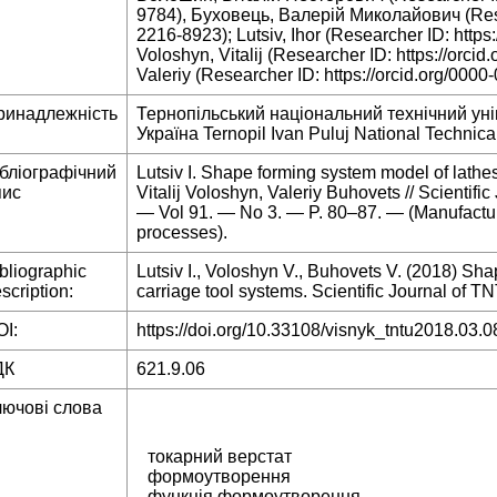
9784), Буховець, Валерій Миколайович (Resea
2216-8923); Lutsiv, Ihor (Researcher ID: http
Voloshyn, Vitalij (Researcher ID: https://orc
Valeriy (Researcher ID: https://orcid.org/000
ринадлежність
Тернопільський національний технічний уні
Україна Ternopil Ivan Puluj National Technical
ібліографічний
Lutsiv I. Shape forming system model of lathes 
пис
Vitalij Voloshyn, Valeriy Buhovets // Scientif
— Vol 91. — No 3. — P. 80–87. — (Manufactu
processes).
bliographic
Lutsiv I., Voloshyn V., Buhovets V. (2018) Sh
scription:
carriage tool systems. Scientific Journal of TNT
I:
https://doi.org/10.33108/visnyk_tntu2018.03.0
ДК
621.9.06
лючові слова
токарний верстат
формоутворення
функція формоутворення