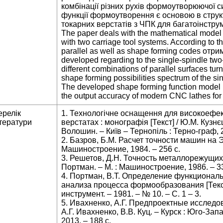
комбінації різних рухів формоутворюючої 
функції формоутворення є основою в структ
токарних верстатів з ЧПК для багатоінстру
The paper deals with the mathematical model 
with two carriage tool systems. According to 
parallel as well as shape forming codes отри
developed regarding to the single-spindle two
different combinations of parallel surfaces tur
shape forming possibilities spectrum of the s
The developed shape forming function model is
the output accuracy of modern CNC lathes for 
ерелік
1. Технологічне оснащення для високоефек
тератури
верстатах : монографія [Текст] / Ю.М. Кузнєц
Волошин. – Київ – Тернопіль : Терно-граф, 2
2. Базров, Б.М. Расчет точности машин на ЭВ
Машиностроение, 1984. – 256 с.
3. Решетов, Д.Н. Точность металлорежущих с
Портман. – М. : Машиностроение, 1986. – 33
4. Портман, В.Т. Определение функциональ
анализа процесса формообразования [Текст]
инструмент. – 1981. – № 10. – С. 1 – 3.
5. Ивахненко, А.Г. Предпроектные исследо
А.Г. Ивахненко, В.В. Куц. – Курск : Юго-За
2013. – 188 с.