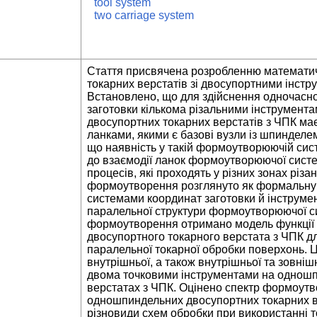
tool system
two carriage system
Стаття присвячена розробленню математи
токарних верстатів зі двосупортними інст
Встановлено, що для здійснення одночасно
заготовки кількома різальними інструмен
двосупортних токарних верстатів з ЧПК має
ланками, якими є базові вузли із шпиндел
що наявність у такій формоутворюючій сис
до взаємодії ланок формоутворюючої систе
процесів, які проходять у різних зонах різ
формоутворення розглянуто як формальну 
системами координат заготовки й інструмен
паралельної структури формоутворюючої с
формоутворення отримано модель функці
двосупортного токарного верстата з ЧПК дл
паралельної токарної обробки поверхонь. Ц
внутрішньої, а також внутрішньої та зовніш
двома точковими інструментами на одношп
верстатах з ЧПК. Оцінено спектр формоу
одношпиндельних двосупортних токарних в
різновиди схем обробки при використанні т