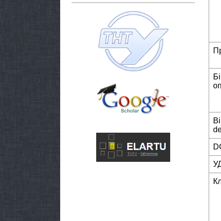
П
Б
о
Bi
de
DO
У
К