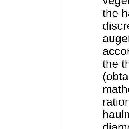
vege
the 
discr
auge
accor
the t
(obta
math
ratio
haul
diame