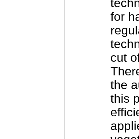
techn
for h
regul
techn
cut o
There
the a
this 
effic
appli