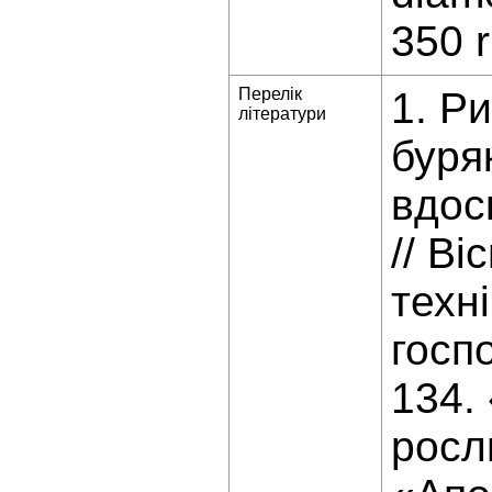
350 
Перелік
1. Р
літератури
буря
вдоск
// В
техн
госп
134.
росл