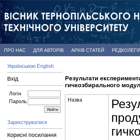
ПРО НАС
ДЛЯ АВТОРІВ
АРХІВ СТАТЕЙ
РЕДКОЛЕГІ
Українською
English
Результати експеримент
Вхід
гичкозбирального моду
Логін
Назва
Резу
Пароль
прод
Зареєструватися
гичк
Корисні посилання