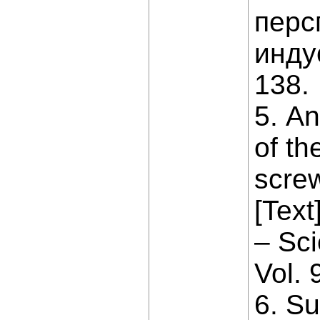
перс
инду
138.
5. An
of th
screw
[Text
– Sci
Vol. 
6. Su