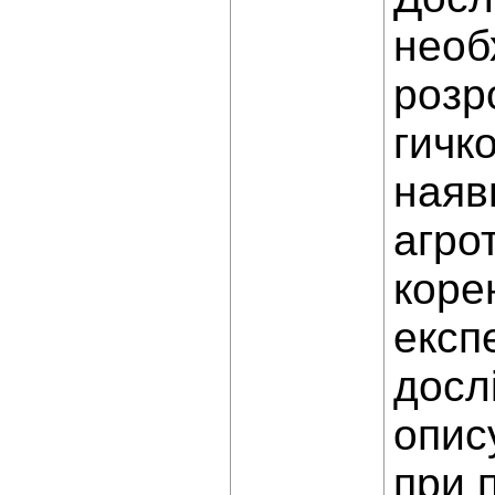
необ
розр
гичк
наяв
агро
коре
експ
досл
опис
при 