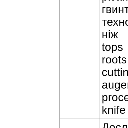
гвин
техн
ніж
tops
roots
cutti
auge
proc
knife
Досл