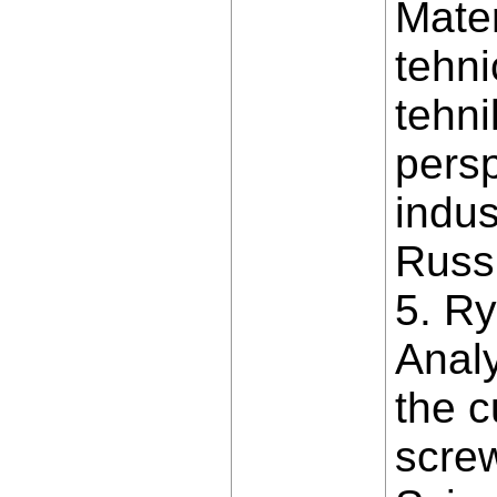
Mater
tehn
tehni
persp
indus
Russi
5. Ry
Analy
the c
screw