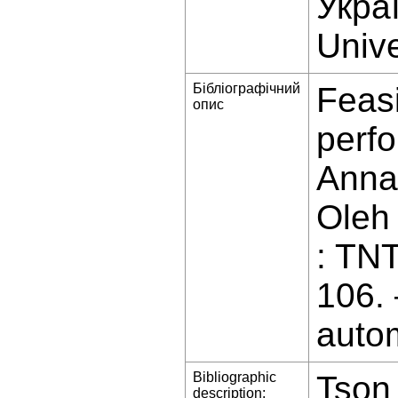
Украї
Unive
Бібліографічний
Feasi
опис
perf
Anna
Oleh 
: TN
106.
auto
Bibliographic
Tson
description: