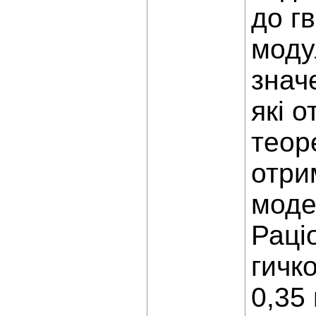
до г
моду
знач
які о
теор
отри
моде
Раці
гичк
0,35