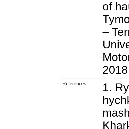
of ha
Tymof
– Ter
Univ
Motor
2018.
References:
1. Ry
hychk
mashy
Khar