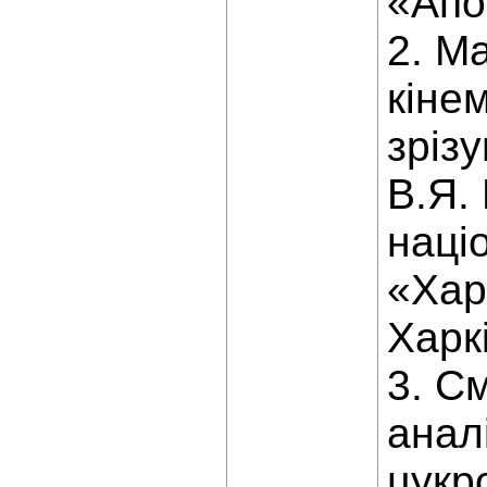
«Апо
2. М
кіне
зрізу
В.Я. 
наці
«Хар
Харкі
3. С
анал
цукр