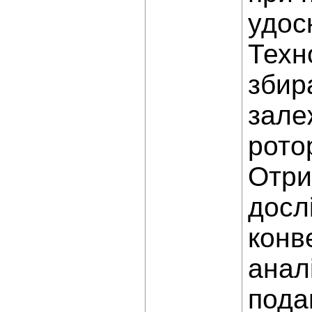
удос
Техн
збир
зале
рото
Отри
досл
конв
анал
пода