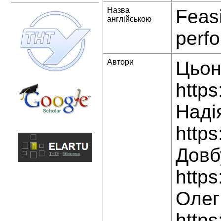
Назва
Feasi
англійською
perf
Автори
Цьон
https
Наді
https
Довб
https
Олег
https