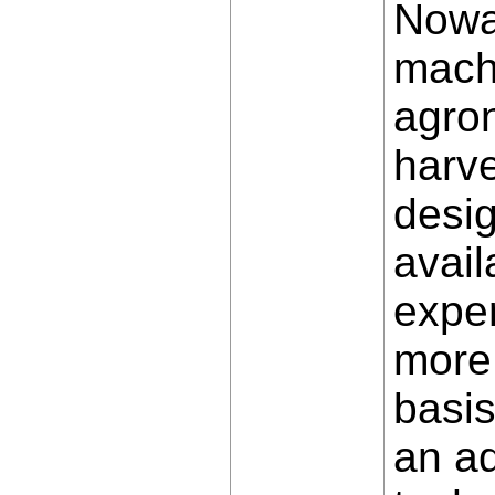
Nowa
mach
agron
harve
desi
avail
exper
more 
basis
an a