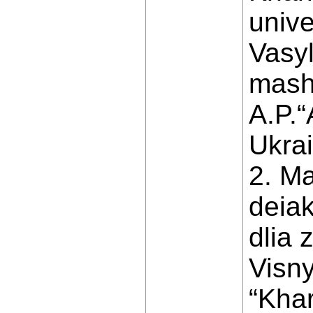
unive
Vasyl
mashy
A.P.“
Ukrai
2. Ma
deia
dlia 
Visny
“Khar