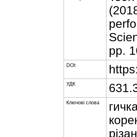
(2018
perf
Scien
pp. 
DOI:
https
УДК
631.
Ключові слова
гичк
коре
різа