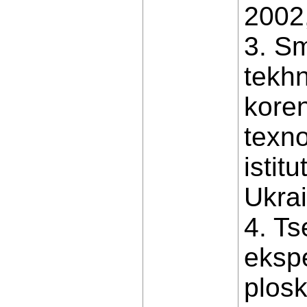
2002,
3. S
tekhn
koren
texno
istit
Ukrai
4. Ts
ekspe
plos