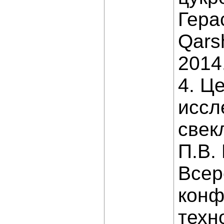
Герас
Qarsh
2014.
4. Ц
иссл
свек
П.В.
Всер
конф
техн