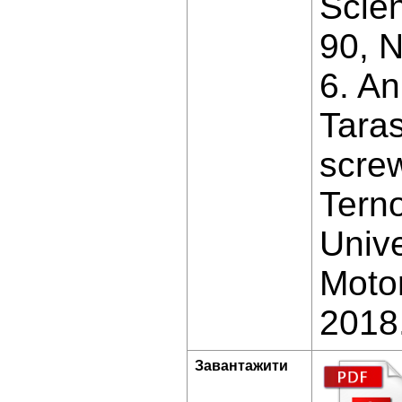
Scien
90, N
6. An
Taras
scre
Terno
Univ
Motor
2018.
Завантажити