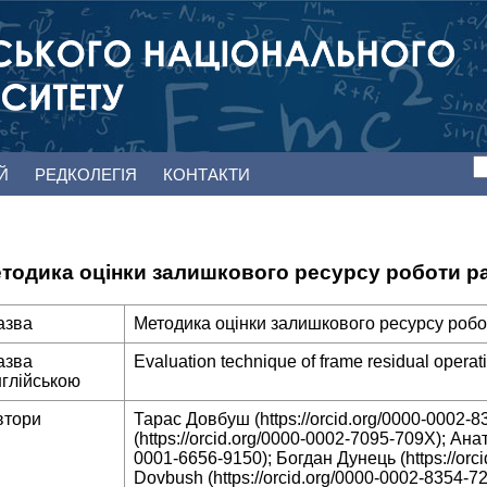
ЕЙ
РЕДКОЛЕГІЯ
КОНТАКТИ
тодика оцінки залишкового ресурсу роботи р
азва
Методика оцінки залишкового ресурсу роб
азва
Evaluation technique of frame residual operati
нглійською
втори
Тарас Довбуш (https://orcid.org/0000-0002-
(https://orcid.org/0000-0002-7095-709X); Анат
0001-6656-9150); Богдан Дунець (https://orc
Dovbush (https://orcid.org/0000-0002-8354-