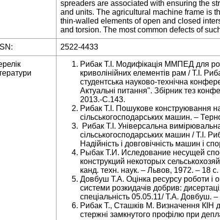
spreaders are associated with ensuring the st
and units. The agricultural machine frame is 
thin-walled elements of open and closed inter
and torsion. The most common defects of such 
SSN:
2522-4433
ерелік
Рибак Т.І. Модифікація ММПЕД для ро
тератури
криволінійних елементів рам / Т.І. Риб
студентська науково-технічна конфере
Актуальні питання". Збірник тез конфе
2013.-С.143.
Рибак Т.І. Пошукове конструювання на
сільськогосподарських машин. – Терноп
Рибак Т.І. Універсальна вимірювальн
сільськогосподарських машин / Т.І. Рибак
Надійність і довговічність машин і спор
Рыбак Т.И. Иследование несущей сп
конструкций некоторых сельськохозя
канд. техн. наук. – Львов, 1972. – 18 с.
Довбуш Т.А. Оцінка ресурсу роботи і о
системи розкидачів добрив: дисертація 
спеціальність 05.05.11/ Т.А. Довбуш. –
Рибак Т., Сташків М. Визначення КІН 
стержні замкнутого профілю при депла