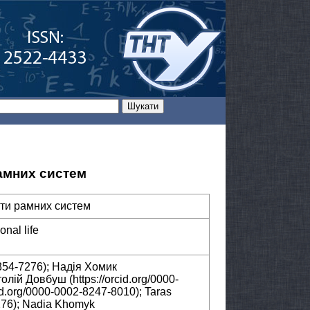
амних систем
оти рамних систем
onal life
8354-7276); Надія Хомик
олій Довбуш (https://orcid.org/0000-
id.org/0000-0002-8247-8010); Taras
7276); Nadia Khomyk