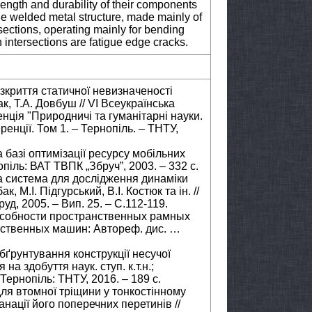
rength and durability of their components
the welded metal structure, made mainly of
sections, operating mainly for bending
intersections are fatigue edge cracks.
зкриття статичної невизначеності
ак, Т.А. Довбуш // VI Всеукраїнська
нція "Природничі та гуманітарні науки.
ренції. Том 1. – Тернопіль. – ТНТУ,
 базі оптимізації ресурсу мобільних
іль: ВАТ ТВПК „Збруч”, 2003. – 332 с.
а система для дослідження динаміки
, М.І. Підгурський, В.І. Костюк та ін. //
уд, 2005. – Вип. 25. – С.112-119.
особности пространственных рамных
йственных машин: Автореф. дис. …
бґрунтування конструкції несучої
на здобуття наук. ступ. к.т.н.;
 Тернопіль: ТНТУ, 2016. – 189 с.
для втомної тріщини у тонкостінному
нації його поперечних перетинів //