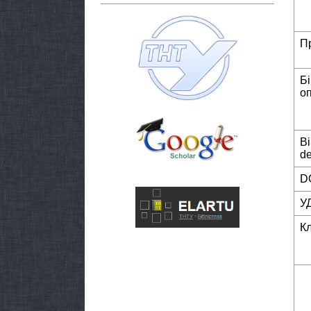
П
Б
о
Bi
de
DO
У
К