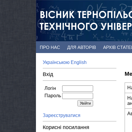
ПРО НАС
ДЛЯ АВТОРІВ
АРХІВ СТАТ
Українською
English
Ме
Вхід
Н
Логін
Пароль
Н
а
А
Зареєструватися
Корисні посилання