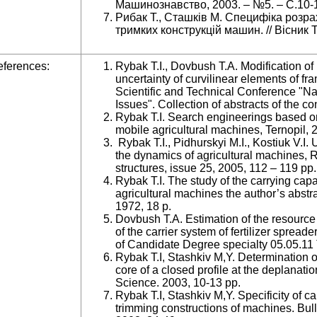
Машинознавство, 2003. – №5. – С.10-
Рибак Т., Сташків М. Специфіка розра
тримких конструкцій машин. // Вісник Т
ferences:
Rybak T.I., Dovbush T.A. Modification of
uncertainty of curvilinear elements of fr
Scientific and Technical Conference "Na
Issues". Collection of abstracts of the 
Rybak T.I. Search engineerings based on 
mobile agricultural machines, Ternopil, 
Rybak T.I., Pidhurskyi M.I., Kostiuk V.I
the dynamics of agricultural machines, R
structures, issue 25, 2005, 112 – 119 pp.
Rybak T.I. The study of the carrying capa
agricultural machines the author’s abstrac
1972, 18 p.
Dovbush T.A. Estimation of the resource 
of the carrier system of fertilizer spread
of Candidate Degree specialty 05.05.11 
Rybak T.I, Stashkiv M,Y. Determination of
core of a closed profile at the deplanati
Science. 2003, 10-13 pp.
Rybak T.I, Stashkiv M,Y. Specificity of c
trimming constructions of machines. Bul