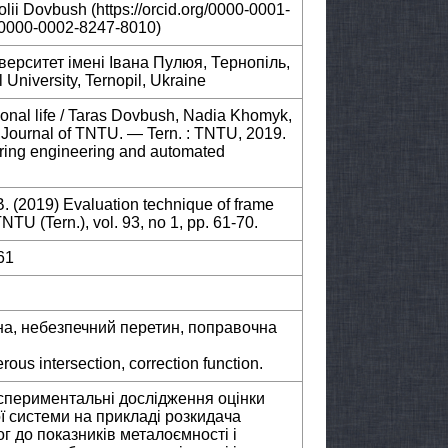
olii Dovbush (https://orcid.org/0000-0001-
g/0000-0002-8247-8010)
верситет імені Івана Пулюя, Тернопіль,
 University, Ternopil, Ukraine
ional life / Taras Dovbush, Nadia Khomyk,
c Journal of TNTU. — Tern. : TNTU, 2019.
ring engineering and automated
. (2019) Evaluation technique of frame
TNTU (Tern.), vol. 93, no 1, pp. 61-70.
61
на, небезпечний перетин, поправочна
rous intersection, correction function.
кспериментальні дослідження оцінки
ї системи на прикладі розкидача
 до показників металоємності і