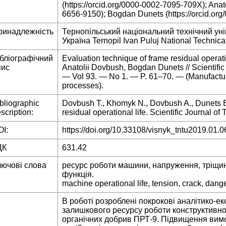
(https://orcid.org/0000-0002-7095-709X); Anat
6656-9150); Bogdan Dunets (https://orcid.or
ринадлежність
Тернопільський національний технічний уні
Україна Ternopil Ivan Puluj National Technical
ібліографічний
Evaluation technique of frame residual operat
пис
Anatolii Dovbush, Bogdan Dunets // Scientifi
— Vol 93. — No 1. — P. 61–70. — (Manufactu
processes).
bliographic
Dovbush T., Khomyk N., Dovbush A., Dunets B
scription:
residual operational life. Scientific Journal of 
I:
https://doi.org/10.33108/visnyk_tntu2019.01.0
ДК
631.42
лючові слова
ресурс роботи машини, напруження, тріщи
функція.
machine operational life, tension, crack, dange
В роботі розроблені покрокові аналітико-е
залишкового ресурсу роботи конструктивно
органічних добрив ПРТ-9. Підвищення вимог