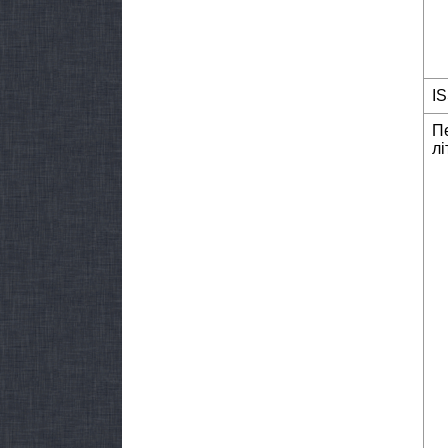
I
П
лі