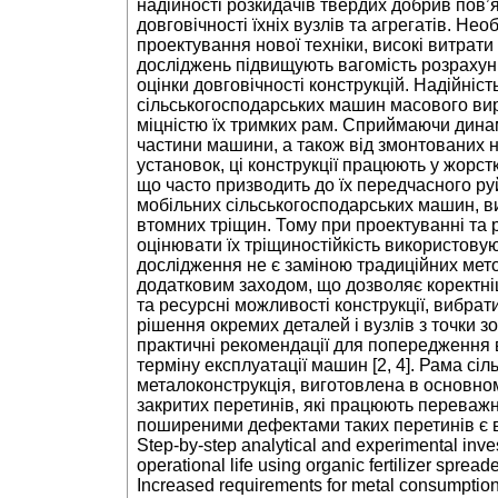
надійності розкидачів твердих добрив пов’я
довговічності їхніх вузлів та агрегатів. Нео
проектування нової техніки, високі витра
досліджень підвищують вагомість розраху
оцінки довговічності конструкцій. Надійніст
сільськогосподарських машин масового вир
міцністю їх тримких рам. Сприймаючи дина
частини машини, а також від змонтованих н
установок, ці конструкції працюють у жорс
що часто призводить до їх передчасного ру
мобільних сільськогосподарських машин, в
втомних тріщин. Тому при проектуванні та 
оцінювати їх тріщиностійкість використову
дослідження не є заміною традиційних мето
додатковим заходом, що дозволяє коректніш
та ресурсні можливості конструкції, вибрат
рішення окремих деталей і вузлів з точки зо
практичні рекомендації для попередження 
терміну експлуатації машин [2, 4]. Рама сі
металоконструкція, виготовлена в основному
закритих перетинів, які працюють переважн
поширеними дефектами таких перетинів є в
Step-by-step analytical and experimental inves
operational life using organic fertilizer sprea
Increased requirements for metal consumption ind