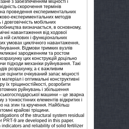
зане з забезпеченням міцності і
бхідність скорочення термінів
ти на проведення експериментальних
нково-експериментальних методів
ь і довговічність мобільних
обництва визначається, в основному,
мічні навантаження від ходової
а ній силових і функціональних
тких умовах циклічного навантаження,
йнування. Відмови тримких вузлів
икликані зародженням та ростом
розрахунку цих конструкцій доцільно
ючи підходи механіки руйнування. Такі
дів розрахунку, а є важливим
е оцінити очікуваний запас міцності
и матеріал і оптимальні конструктивні
ру їх тріщиностійкості, розробити
втомних руйнувань і збільшення
льськогосподарської машини – це зварна
 з тонкостінних елементів відкритих і
о на згин та кручення. Найбільш
томні крайові тріщини.
tigations of the structural system residual
der PRT-9 are developed in this paper.
icators and reliability of solid fertilizer