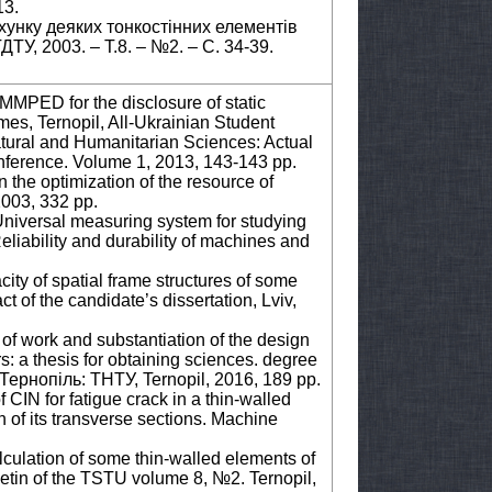
13.
хунку деяких тонкостінних елементів
ДТУ, 2003. – Т.8. – №2. – С. 34-39.
 MMPED for the disclosure of static
ames, Ternopil, All-Ukrainian Student
tural and Humanitarian Sciences: Actual
conference. Volume 1, 2013, 143-143 pp.
the optimization of the resource of
2003, 332 pp.
. Universal measuring system for studying
eliability and durability of machines and
city of spatial frame structures of some
t of the candidate’s dissertation, Lviv,
of work and substantiation of the design
ers: a thesis for obtaining sciences. degree
Тернопіль: ТНТУ, Ternopil, 2016, 189 pp.
 CIN for fatigue crack in a thin-walled
on of its transverse sections. Machine
alculation of some thin-walled elements of
letin of the TSTU volume 8, №2. Ternopil,