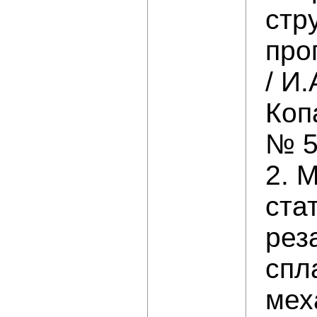
стр
про
/ И
Коп
№ 5
2. 
ста
рез
спл
мех