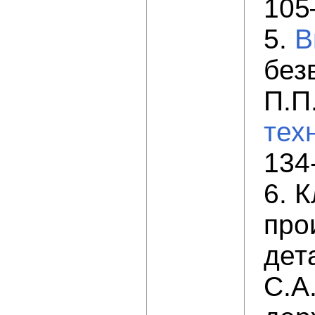
105
5.
В
без
П.П
техн
134
6. 
про
дет
С.А