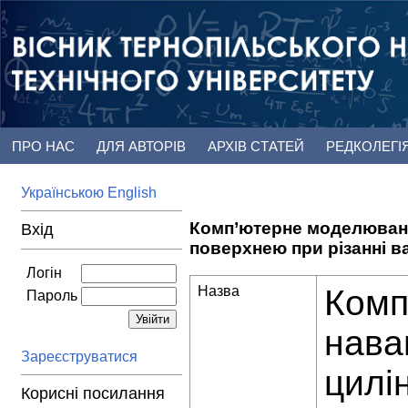
ПРО НАС
ДЛЯ АВТОРІВ
АРХІВ СТАТЕЙ
РЕДКОЛЕГІ
Українською
English
Комп’ютерне моделюванн
Вхід
поверхнею при різанні 
Логін
Назва
Комп
Пароль
нава
Зареєструватися
цилі
Корисні посилання