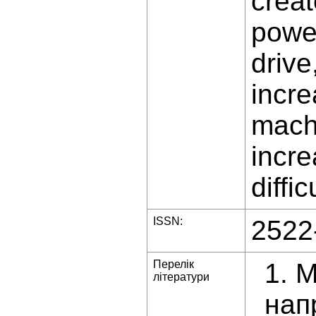
creat
powe
drive
incre
mach
incre
diffi
ISSN:
2522
Перелік
1. 
літератури
нап