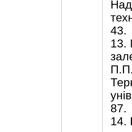
Над
тех
43.
13.
зал
П.П
Тер
уні
87.
14.