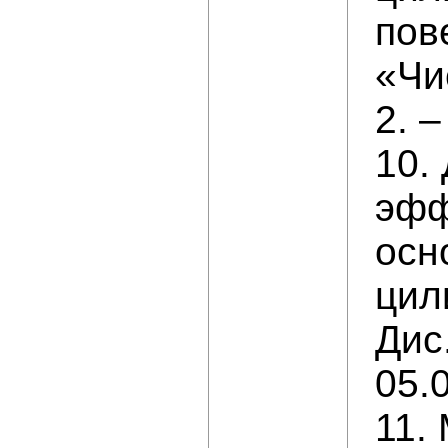
пов
«Чи
2. –
10.
эфф
осн
цил
Дис
05.0
11.