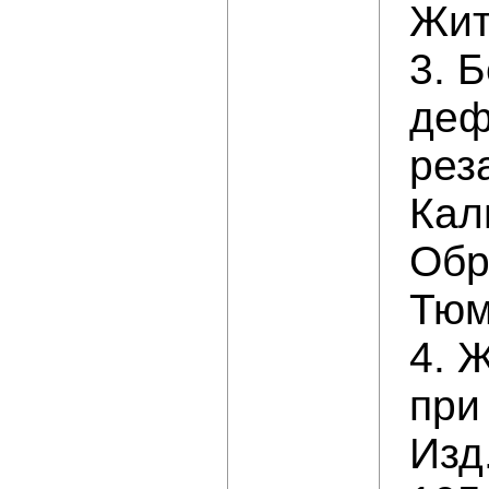
Жит
3. 
деф
рез
Кал
Обр
Тюм
4. 
при
Изд