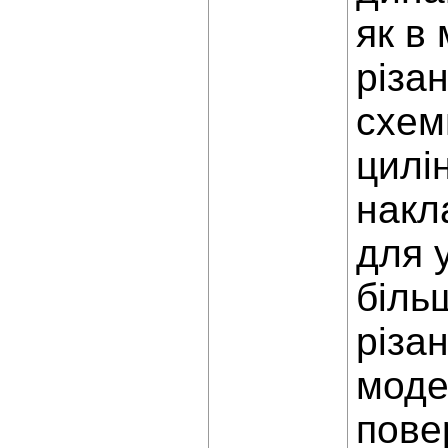
як в 
різа
схем
цилі
накл
для 
біль
різа
моде
пове