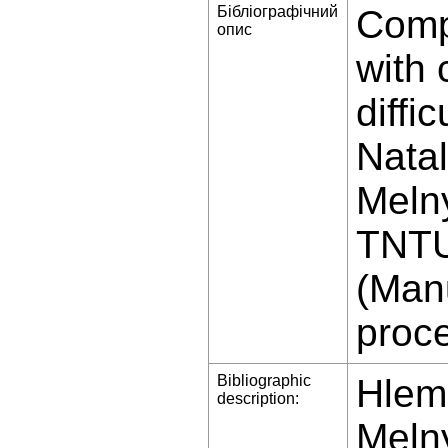
Бібліографічний
Compu
опис
with 
diffi
Natal
Melny
TNTU
(Man
proc
Bibliographic
Hlemb
description:
Meln