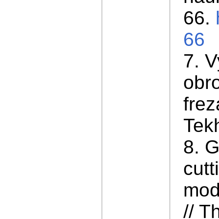
66.
66
7. V
obro
frez
Tekh
8. G
cutt
mode
// T