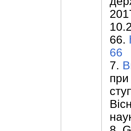
дер
201
10.
66.
66
7.
В
при
сту
Вісн
наук
8. G