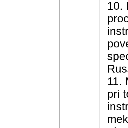
10. 
pro
inst
pove
spec
Rus
11. 
pri 
inst
mek