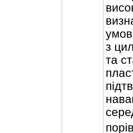
висо
визн
умов
з ци
та с
плас
підт
нава
сере
порі