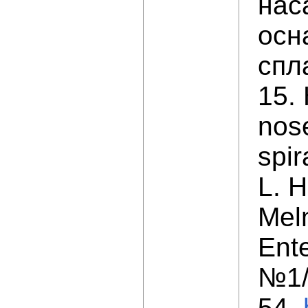
нас
осн
спл
15. 
nose
spir
L. H
Meln
Ente
№1/
54.