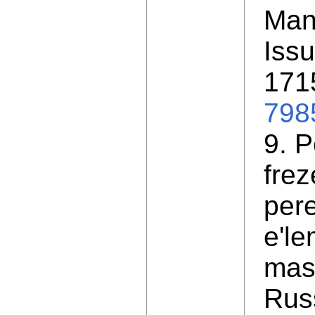
Manu
Issu
171
798
9. P
frez
per
e'le
mash
Rus