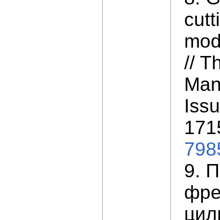
cutt
mode
// T
Manu
Issu
171
798
9. 
фре
цил