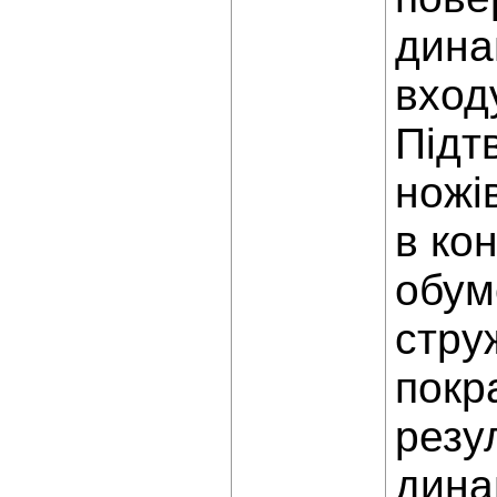
дина
входу
Підт
ножі
в ко
обум
стру
покр
резу
дина