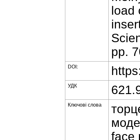
load 
inser
Scien
pp. 7
DOI:
https
УДК
621.
Ключові слова
торц
моде
face 