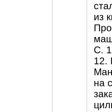
ста
из 
Про
маш
С. 
12.
Ман
на 
зак
цил