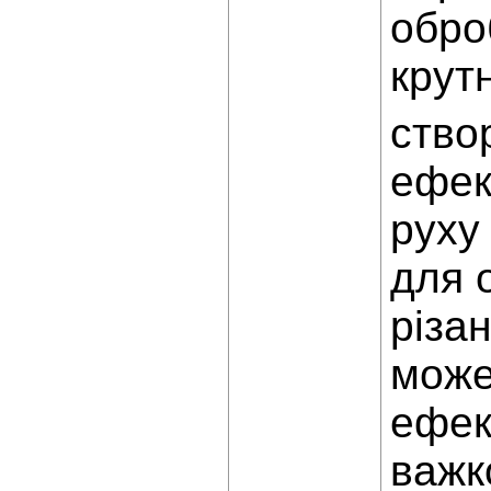
обро
крут
ство
ефек
руху
для 
різа
може
ефек
важк