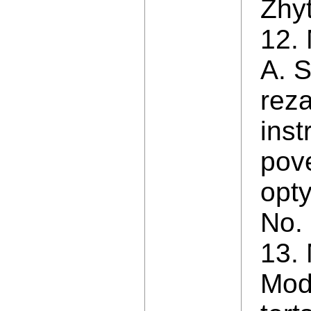
Zhy
12. 
A. S
reza
inst
pove
opty
No. 
13.
Mod