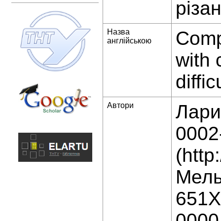
різа
Назва
Compu
англійською
with 
diffi
Автори
Ларис
0002
(http
Мельн
651X)
0000