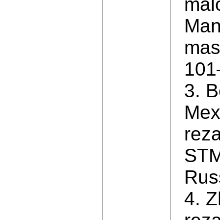
malo
Mano
mas
101–
3. B
Mexa
reza
STM
Rus
4. Z