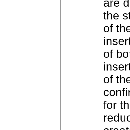
are d
the s
of th
inser
of bo
inser
of th
confi
for t
reduc