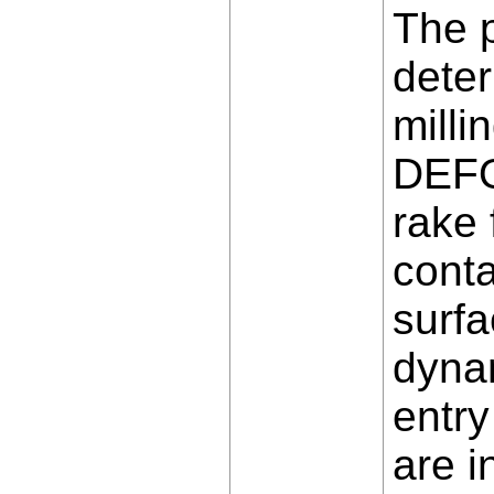
The p
deter
milli
DEFO
rake 
conta
surfa
dynam
entry
are i