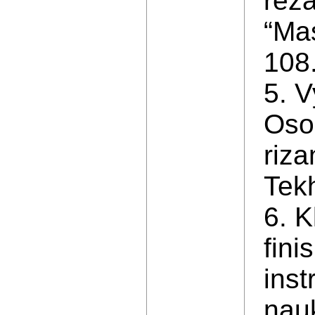
reza
“Mas
108.
5. V
Oso
riza
Tekh
6. K
fini
ins
nauk