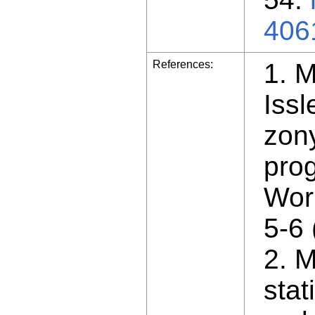
406
References:
1. M
Iss
zon
pro
Wor
5-6 
2. M
stat