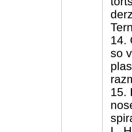
tort
der
Tern
14.
so 
plas
razm
15. 
nose
spir
L. H