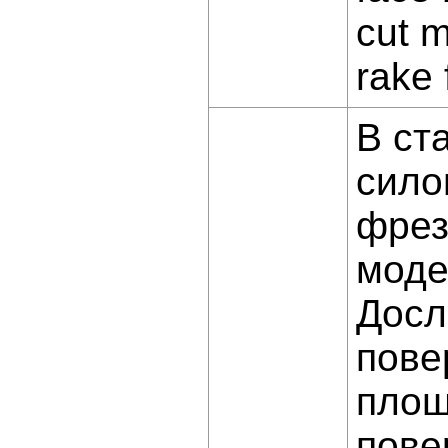
cut m
rake 
В ст
сило
фрез
моде
Досл
пове
площ
пове