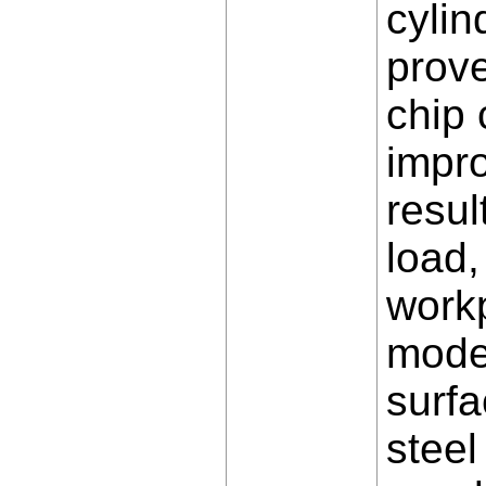
cylin
prove
chip 
impro
resul
load,
workp
model
surf
steel