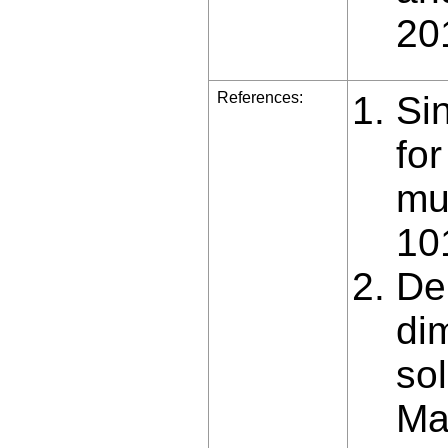
20
References:
Si
fo
mu
10
De
di
sol
Ma