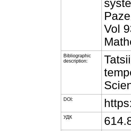
syste
Pazen
Vol 
Math
Bibliographic
Tatsi
description:
tempe
Scien
DOI:
https
УДК
614.