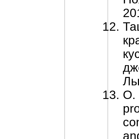
20
Та
кр
ку
дж
Ль
O.
pr
co
an