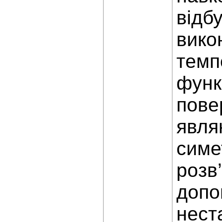
відб
вико
темп
функ
пове
явля
симе
розв
допо
нест