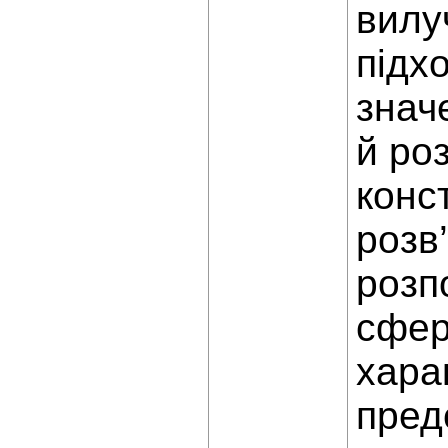
вилу
підхо
знач
й ро
конс
розв
розп
сфер
хара
пред