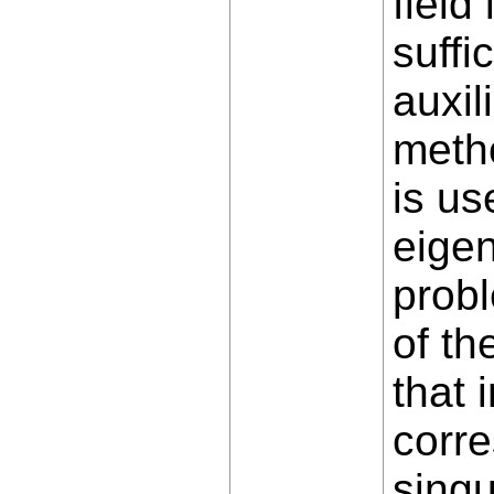
field
suffi
auxil
metho
is us
eigen
probl
of th
that 
corr
singu