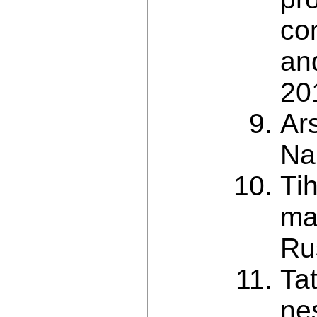
co
an
20
Ar
Na
Ti
ma
Ru
Ta
ne