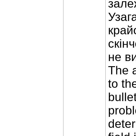
зале
Узаг
край
скін
не в
The a
to th
bulle
probl
deter