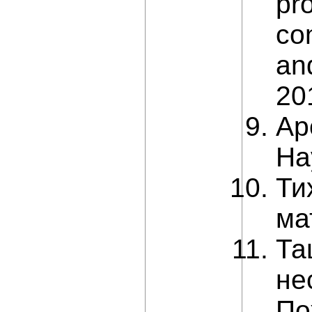
pr
co
an
20
Ар
На
Ти
ма
Та
не
По