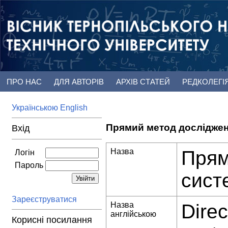
ПРО НАС
ДЛЯ АВТОРІВ
АРХІВ СТАТЕЙ
РЕДКОЛЕГІ
Українською
English
Прямий метод досліджен
Вхід
Назва
Прям
Логін
Пароль
сист
Зареєструватися
Назва
Direc
англійською
Корисні посилання