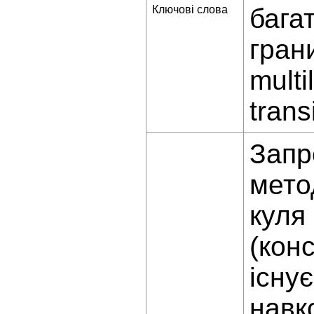
Ключові слова
бага
гран
multi
trans
Запр
мето
куля
(кон
існу
навк