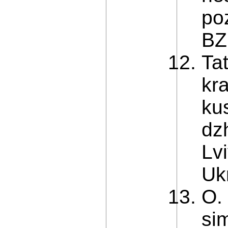
po
BZ
Ta
kr
ku
dz
Lv
Ukr
O.
si