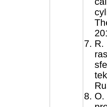
cal
cy
Th
20
R.
ra
sf
tek
Ru
O.
pr