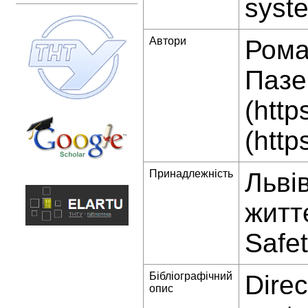
syste
Автори
Роман
Пазен
(http
(http
Принадлежність
Льві
життє
Safet
Бібліографічний
Direc
опис