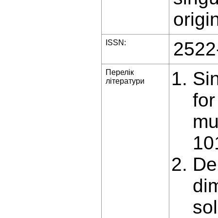
origi
ISSN:
2522
Перелік
Si
літератури
fo
mu
10
De
di
sol