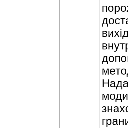
поро
дост
вихі
внутр
допо
мето
Нада
моди
знах
гран