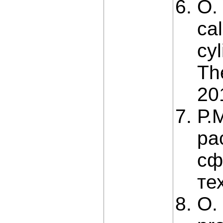
O. 
cal
cy
Th
20
Р.
ра
сф
те
O.