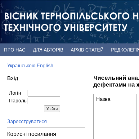
ПРО НАС
ДЛЯ АВТОРІВ
АРХІВ СТАТЕЙ
РЕДКОЛЕГІ
Українською
English
Чисельний анал
Вхід
дефектами на ж
Логін
Назва
Пароль
Зареєструватися
Корисні посилання