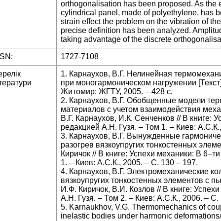
orthogonalisation has been proposed. As the e
cylindrical panel, made of polyethylene, has 
strain effect the problem on the vibration of th
precise definition has been analyzed. Amplitu
taking advantage of the discrete orthogonali
SSN:
1727-7108
ерелік
1. Карнаухов, В.Г. Нелинейная термомехан
тератури
при моногармоническом нагружении [Текст] 
Житомир: ЖГТУ, 2005. – 428 с.
2. Карнаухов, В.Г. Обобщенные модели те
материалов с учетом взаимодействия механ
В.Г. Карнаухов, И.К. Сенченков // В книге: 
редакцией А.Н. Гузя. – Том 1. – Киев: А.С.К.,
3. Карнаухов, В.Г. Вынужденные гармонич
разогрев вязкоупругих тонкостенных элемент
Киричок // В книге: Успехи механики: В 6–ти
1. – Киев: А.С.К., 2005. – С. 130 – 197.
4. Карнаухов, В.Г. Электромеханические к
вязкоупругих тонкостенных элементов с пье
И.Ф. Киричок, В.И. Козлов // В книге: Успе
А.Н. Гузя. – Том 2. – Киев: А.С.К., 2006. – С.
5. Karnaukhov, V.G. Thermomechanics of coupl
inelastic bodies under harmonic deformations//