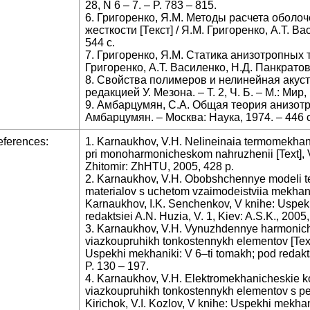
28, N 6 – 7. – P. 783 – 815.
6. Григоренко, Я.М. Методы расчета оболоч
жесткости [Текст] / Я.М. Григоренко, А.Т. Ва
544 с.
7. Григоренко, Я.М. Статика анизотропных т
Григоренко, А.Т. Василенко, Н.Д. Панкратов
8. Свойства полимеров и нелинейная акусти
редакцией У. Мезона. – Т. 2, Ч. Б. – М.: Мир,
9. Амбарцумян, С.А. Общая теория анизотро
Амбарцумян. – Москва: Наука, 1974. – 446 с
ferences:
1. Karnaukhov, V.H. Nelineinaia termomekhani
pri monoharmonicheskom nahruzhenii [Text], 
Zhitomir: ZhHTU, 2005, 428 p.
2. Karnaukhov, V.H. Obobshchennye modeli 
materialov s uchetom vzaimodeistviia mekhanic
Karnaukhov, I.K. Senchenkov, V knihe: Uspekh
redaktsiei A.N. Huzia, V. 1, Kiev: A.S.K., 2005,
3. Karnaukhov, V.H. Vynuzhdennye harmoniches
viazkoupruhikh tonkostennykh elementov [Text]
Uspekhi mekhaniki: V 6–ti tomakh; pod redaktsi
P. 130 – 197.
4. Karnaukhov, V.H. Elektromekhanicheskie kol
viazkoupruhikh tonkostennykh elementov s pez
Kirichok, V.I. Kozlov, V knihe: Uspekhi mekhan