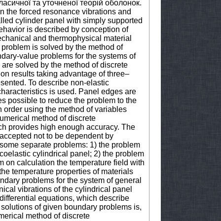
асичної та уточненої теорій оболонок.
n the forced resonance vibrations and
alled cylinder panel with simply supported
ehavior is described by conception of
mechanical and thermophysical material
 problem is solved by the method of
ndary-value problems for the systems of
 are solved by the method of discrete
ion results taking advantage of three–
esented. To describe non-elastic
haracteristics is used. Panel edges are
es possible to reduce the problem to the
gh order using the method of variables
 numerical method of discrete
ich provides high enough accuracy. The
re accepted not to be dependent by
o some separate problems: 1) the problem
coelastic cylindrical panel; 2) the problem
em on calculation the temperature field with
he temperature properties of materials
ndary problems for the system of general
cal vibrations of the cylindrical panel
differential equations, which describe
 solutions of given boundary problems is,
umerical method of discrete