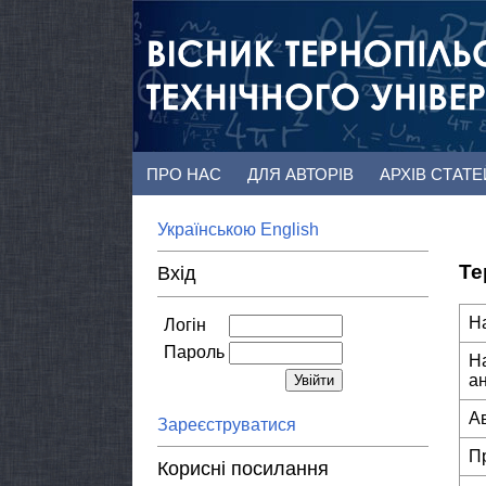
ПРО НАС
ДЛЯ АВТОРІВ
АРХІВ СТАТ
Українською
English
Те
Вхід
Н
Логін
Пароль
Н
а
А
Зареєструватися
П
Корисні посилання