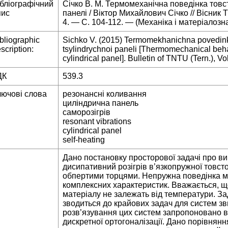
ібліографічний
Січко В. М. Термомеханічна поведінка товс
пис
панелі / Віктор Михайлович Січко // Вісник
4. — С. 104-112. — (Механіка і матеріалозн
bliographic
Sichko V. (2015) Termomekhanichna povedinka
scription:
tsylindrychnoi paneli [Thermomechanical behav
cylindrical panel]. Bulletin of TNTU (Tern.), V
ДК
539.3
лючові слова
резонансні коливання
циліндрична панель
саморозігрів
resonant vibrations
cylindrical panel
self-heating
Дано постановку просторової задачі про в
дисипативний розігрів в’язкопружної товсто
обпертими торцями. Непружна поведінка м
комплексних характеристик. Вважається, що
матеріалу не залежать від температури. За
зводиться до крайових задач для систем з
розв’язування цих систем запропоновано 
дискретної ортогоналізації. Дано порівняння