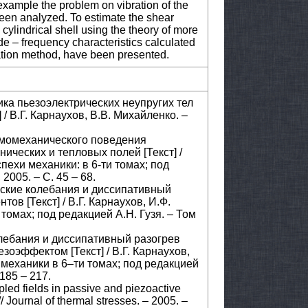
xample the problem on vibration of the
been analyzed. To estimate the shear
e cylindrical shell using the theory of more
de – frequency characteristics calculated
sation method, have been presented.
ика пьезоэлектрических неупругих тел
/ В.Г. Карнаухов, В.В. Михайленко. –
рмомеханического поведения
ических и тепловых полей [Текст] /
Успехи механики: в 6-ти томах; под
 2005. – С. 45 – 68.
еские колебания и диссипативный
ов [Текст] / В.Г. Карнаухов, И.Ф.
 томах; под редакцией А.Н. Гузя. – Том
олебания и диссипативный разогрев
зоэффектом [Текст] / В.Г. Карнаухов,
хи механики в 6–ти томах; под редакцией
 185 – 217.
ed fields in passive and piezoactive
 Journal of thermal stresses. – 2005. –