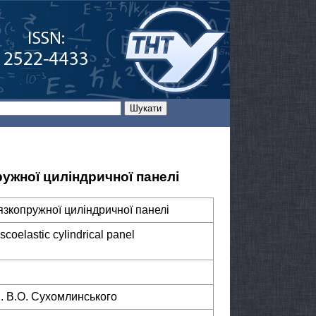
ружної циліндричної панелі
язкопружної циліндричної панелі
coelastic cylindrical panel
. В.О. Сухомлинського