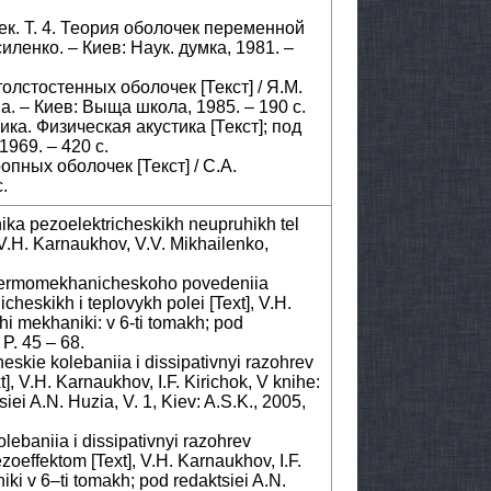
ек. Т. 4. Теория оболочек переменной
силенко. – Киев: Наук. думка, 1981. –
олстостенных оболочек [Текст] / Я.М.
а. – Киев: Выща школа, 1985. – 190 с.
ка. Физическая акустика [Текст]; под
 1969. – 420 с.
пных оболочек [Текст] / С.А.
.
ka pezoelektricheskikh neupruhikh tel
V.H. Karnaukhov, V.V. Mikhailenko,
termomekhanicheskoho povedeniia
heskikh i teplovykh polei [Text], V.H.
i mekhaniki: v 6-ti tomakh; pod
 P. 45 – 68.
kie kolebaniia i dissipativnyi razohrev
, V.H. Karnaukhov, I.F. Kirichok, V knihe:
ei A.N. Huzia, V. 1, Kiev: A.S.K., 2005,
ebaniia i dissipativnyi razohrev
oeffektom [Text], V.H. Karnaukhov, I.F.
iki v 6–ti tomakh; pod redaktsiei A.N.