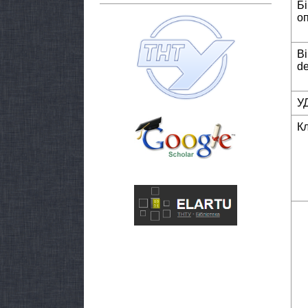
Б
о
Bi
de
У
К