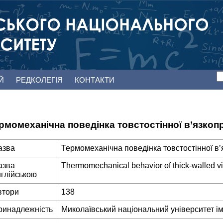
ЕЙ
РЕДКОЛЕГІЯ
КОНТАКТИ
рмомеханічна поведінка товстостінної в’язкоп
азва
Термомеханічна поведінка товстостінної в’
азва
Thermomechanical behavior of thick-walled vis
нглійською
втори
138
ринадлежність
Миколаївський національний університет ім