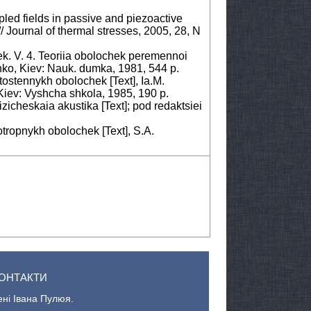
ed fields in passive and piezoactive
 Journal of thermal stresses, 2005, 28, N
ek. V. 4. Teoriia obolochek peremennoi
lenko, Kiev: Nauk. dumka, 1981, 544 p.
stostennykh obolochek [Text], Ia.M.
Kiev: Vyshcha shkola, 1985, 190 p.
izicheskaia akustika [Text]; pod redaktsiei
tropnykh obolochek [Text], S.A.
ОНТАКТИ
ені Івана Пулюя.