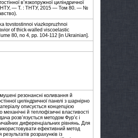
тостінної в’язкопружної циліндричної
 ТНТУ, — Т. : ТНТУ, 2015 — Том 80. — №
авство).
 tovstostinnoi viazkopruzhnoi
ior of thick-walled viscoelastic
olume 80, no 4, pp. 104-112 [in Ukrainian].
имушені резонансні коливання й
стінної циліндричної панелі з шарнірно
атеріалу описується концепцією
 механічні й теплофізичні властивості
дача розв’язується методом Фур’є і
вичайних диференціальних рівнянь. Для
використовувати ефективний метод
 результатів розрахунків із