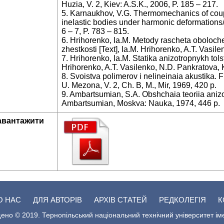
Huzia, V. 2, Kiev: A.S.K., 2006, P. 185 – 217.
5. Karnaukhov, V.G. Thermomechanics of coupl
inelastic bodies under harmonic deformations//
6 – 7, P. 783 – 815.
6. Hrihorenko, Ia.M. Metody rascheta oboloch
zhestkosti [Text], Ia.M. Hrihorenko, A.T. Vasi
7. Hrihorenko, Ia.M. Statika anizotropnykh tol
Hrihorenko, A.T. Vasilenko, N.D. Pankratova, 
8. Svoistva polimerov i nelineinaia akustika. F
U. Mezona, V. 2, Ch. B, M., Mir, 1969, 420 p.
9. Ambartsumian, S.A. Obshchaia teoriia anizo
Ambartsumian, Moskva: Nauka, 1974, 446 p.
авантажити
О НАС
ДЛЯ АВТОРІВ
АРХІВ СТАТЕЙ
РЕДКОЛЕГІЯ
К
ено © 2019. Тернопільський національний технічний університет ім