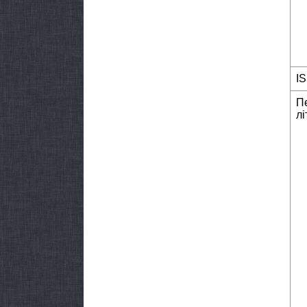
I
П
лі