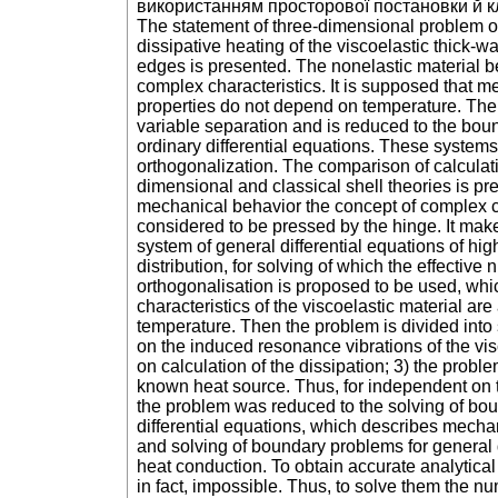
використанням просторової постановки й кл
The statement of three-dimensional problem o
dissipative heating of the viscoelastic thick-w
edges is presented. The nonelastic material b
complex characteristics. It is supposed that 
properties do not depend on temperature. The
variable separation and is reduced to the bou
ordinary differential equations. These systems
orthogonalization. The comparison of calculat
dimensional and classical shell theories is pr
mechanical behavior the concept of complex c
considered to be pressed by the hinge. It mak
system of general differential equations of hi
distribution, for solving of which the effective
orthogonalisation is proposed to be used, wh
characteristics of the viscoelastic material a
temperature. Then the problem is divided int
on the induced resonance vibrations of the vis
on calculation of the dissipation; 3) the probl
known heat source. Thus, for independent on t
the problem was reduced to the solving of bou
differential equations, which describes mechani
and solving of boundary problems for general 
heat conduction. To obtain accurate analytical
in fact, impossible. Thus, to solve them the n