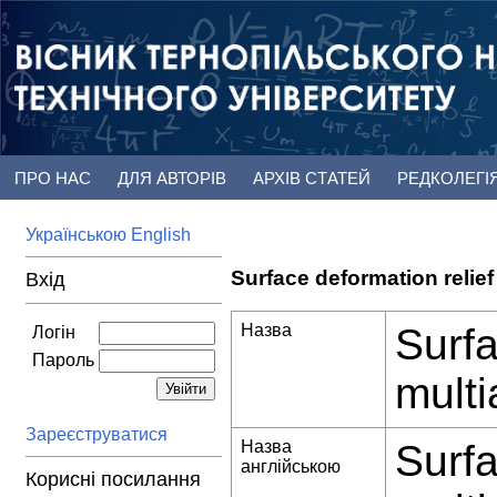
ПРО НАС
ДЛЯ АВТОРІВ
АРХІВ СТАТЕЙ
РЕДКОЛЕГІ
Українською
English
Surface deformation relief
Вхід
Назва
Surfa
Логін
Пароль
multi
Зареєструватися
Назва
Surfa
англійською
Корисні посилання