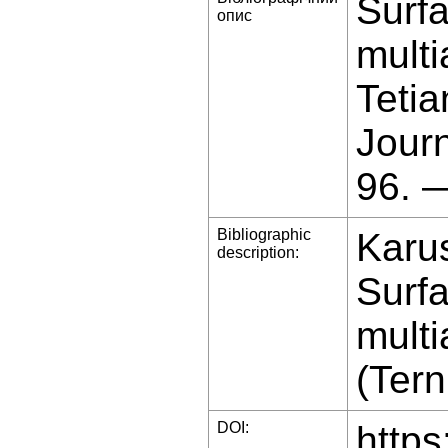
Surfa
опис
multi
Tetia
Jour
96. 
Bibliographic
Karus
description:
Surfa
multi
(Tern
DOI:
https