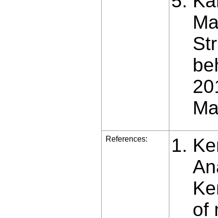
Kar
Mas
St
be
20
Ma
References:
Ke
An
Ke
of 