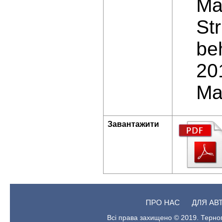
Mas
St
be
20
Ma
Завантажити
ПРО НАС
ДЛЯ АВ
Всі права захищено © 2019. Терноп