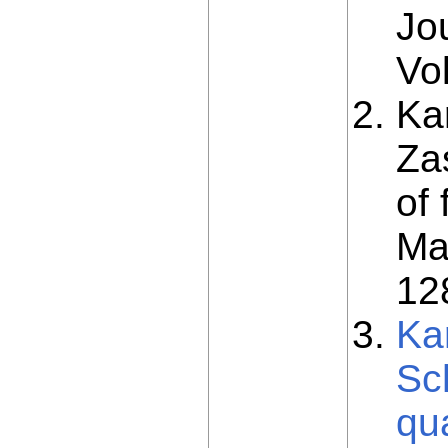
Jo
Vo
Ka
Za
of
Ma
12
Ka
Sc
qua