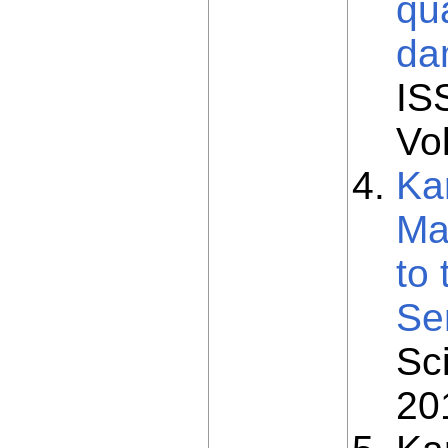
qua
da
IS
Vo
Ka
Ma
to
Ser
Sc
201