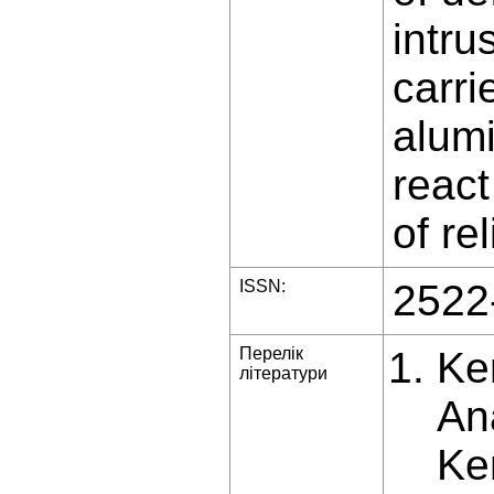
intru
carri
alumi
react
of rel
ISSN:
2522
Перелік
Ke
літератури
An
Ke