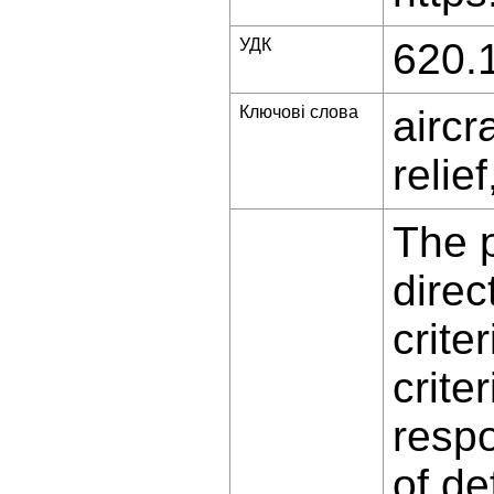
УДК
620.
Ключові слова
aircr
relie
The p
direc
crite
crite
respo
of de