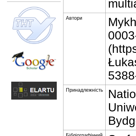
multi
Автори
Mykha
0003
(http
Łukas
5388
Принадлежність
Natio
Uniw
Bydg
Бібліографічний