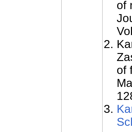
of 
Jo
Vo
Ka
Za
of
Ma
12
Ka
Sc