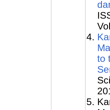
da
IS
Vo
Ka
Ma
to
Ser
Sc
201
Kar