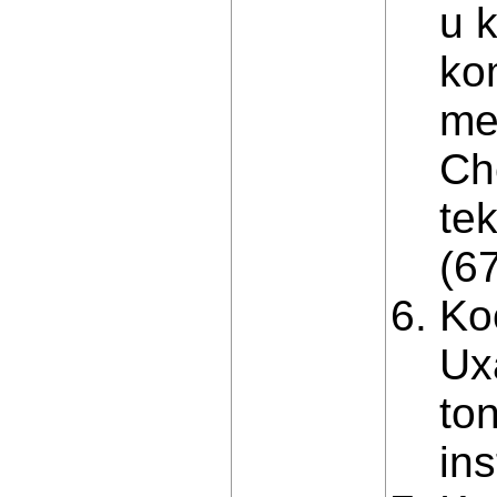
u 
ko
me
Ch
te
(67
Koc
Ux
ton
in