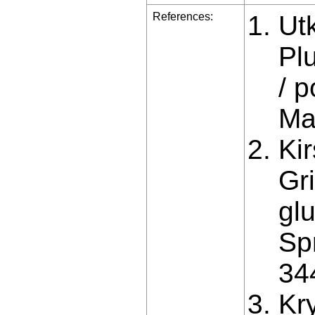
References:
Utk
Pl
/ p
Ma
Kir
Gr
glu
Sp
34
Kr