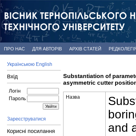
ПРО НАС
ДЛЯ АВТОРІВ
АРХІВ СТАТЕЙ
РЕДКОЛЕГІ
Українською
English
Substantiation of paramete
Вхід
asymmetric cutter positio
Логін
Назва
Subst
Пароль
borin
Зареєструватися
and a
Корисні посилання