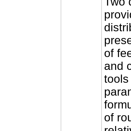
Two d
prov
distr
prese
of fe
and c
tools
param
formu
of ro
relat