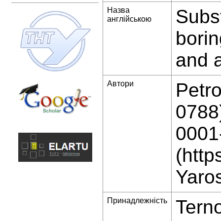
Назва
Subst
англійською
borin
and a
Автори
Petro
0788)
0001
(http
Yaro
Принадлежність
Terno