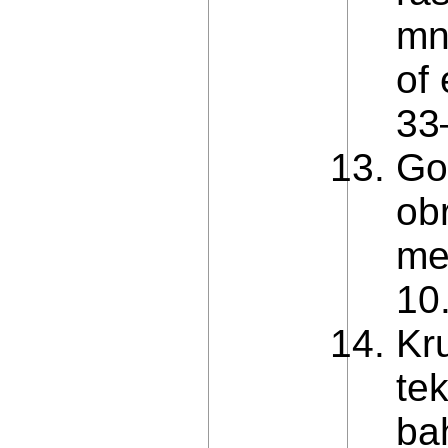
mn
of
33
Gor
obr
met
10
Kr
te
ba