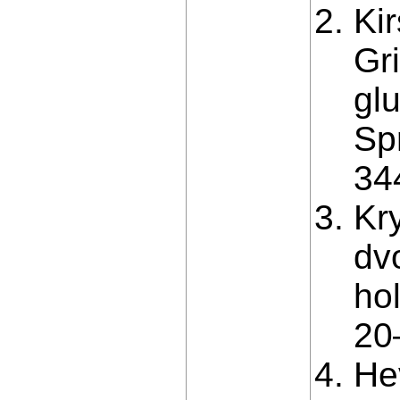
Kir
Gr
glu
Sp
34
Kr
dv
ho
20
Hev