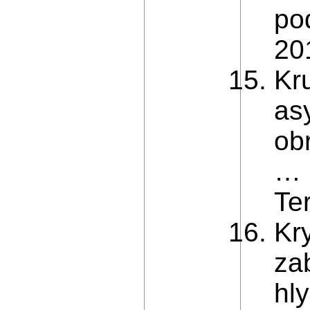
po
20
Kru
as
obr
… 
Ter
Kry
za
hly