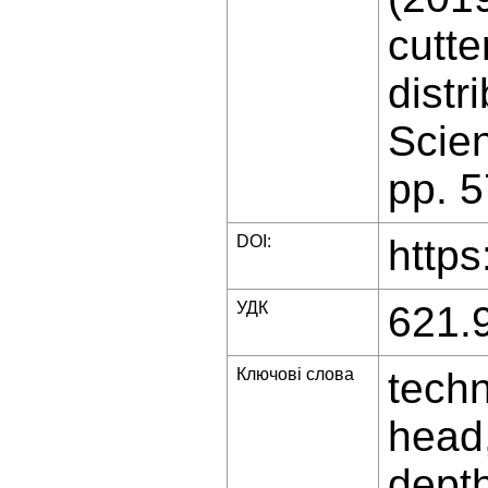
cutte
distr
Scien
pp. 
DOI:
https
УДК
621.
Ключові слова
techn
head,
depth