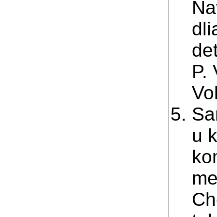
Na
dl
de
P.
Vo
Sa
u 
ko
me
Ch