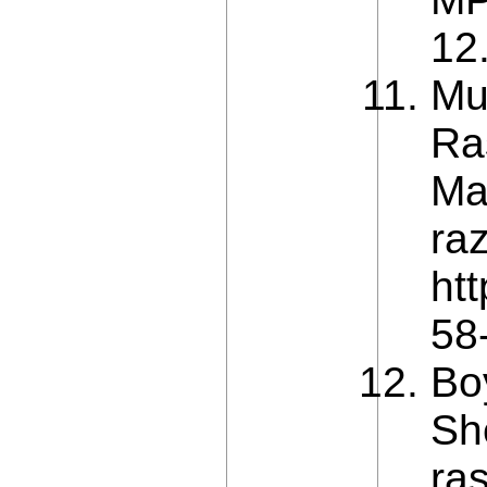
12
Mu
Ra
Ma
raz
ht
58
Bo
Sh
ras