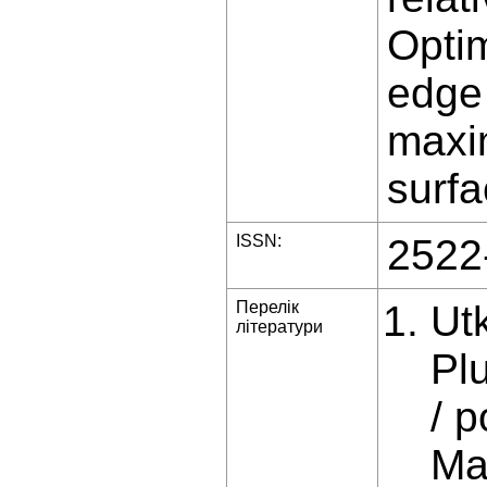
Optim
edge 
maxi
surfa
ISSN:
2522
Перелік
Utk
літератури
Pl
/ p
Ma