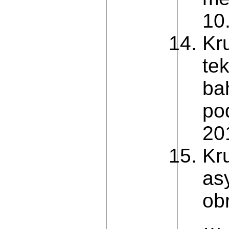
10
Kr
te
ba
po
20
Kru
as
obr
… 