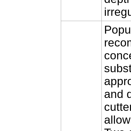
irregu
Popul
reco
conce
subs
appr
and d
cutte
allow