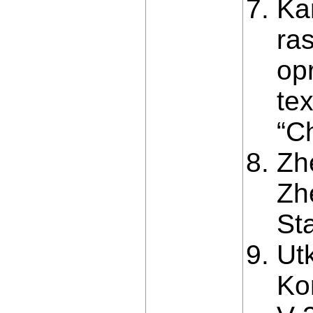
Kar
ra
op
te
“Ch
Zh
Zh
Sta
Utk
Ko