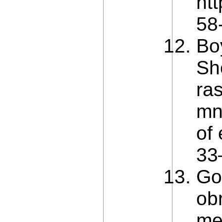
ht
58
Bo
Sh
ras
mn
of
33
Gor
obr
met