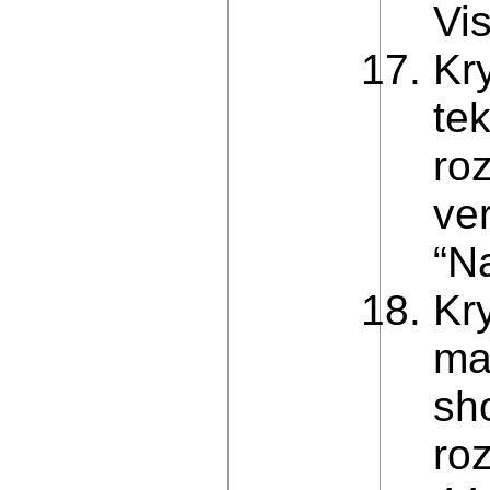
Vi
Kry
te
ro
ve
“Na
Kr
ma
sho
ro