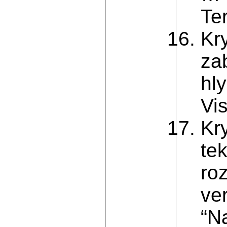
Ter
Kry
za
hly
Vi
Kry
te
ro
ve
“Na