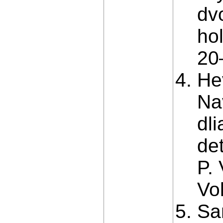
dv
ho
20
Hev
Na
dl
de
P.
Vo
Sa