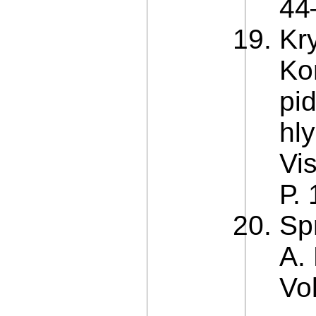
44
Kry
Ko
pi
hly
Vi
Р.
Spr
A.
Vol