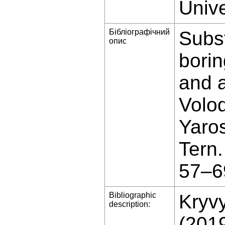
Unive
Бібліографічний
Subst
опис
borin
and a
Volo
Yaros
Tern
57–6
Bibliographic
Kryvy
description:
(2019