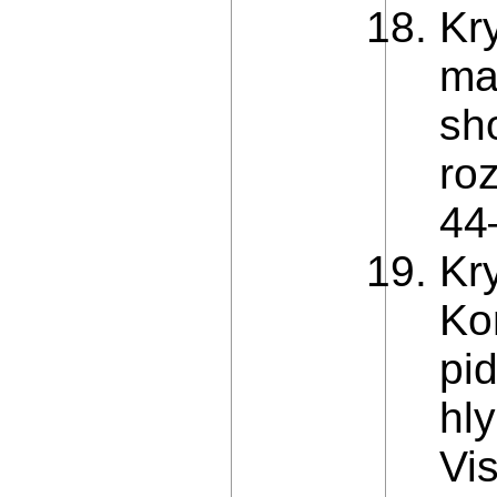
Kr
ma
sho
ro
44
Kry
Ko
pi
hly
Vi