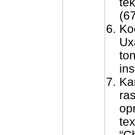
te
(67
Koc
Ux
ton
in
Kar
ra
op
te
“Ch