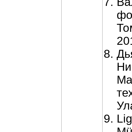
Ва
фо
То
20
Дь
Ни
Ма
те
Ул
Lig
Mü