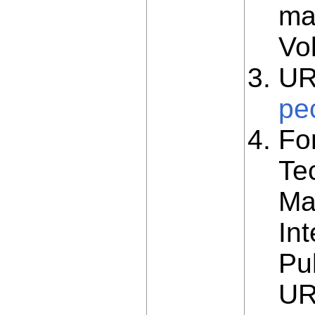
ma
Vo
UR
pe
Fo
Tec
Ma
In
Pu
UR