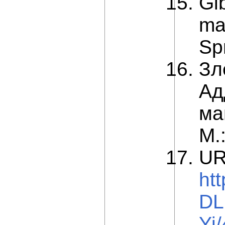
Gi
ma
Sp
Зл
Ад
ма
М.
UR
ht
DL
Yi