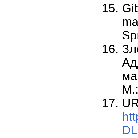
Gi
ma
Sp
Зл
Ад
ма
М.
UR
ht
DL