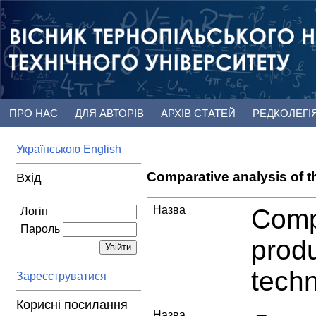
ПРО НАС
ДЛЯ АВТОРІВ
АРХІВ СТАТЕЙ
РЕДКОЛЕГІ
Українською
English
Comparative analysis of t
Вхід
Назва
Compa
Логін
Пароль
prod
tech
Зареєструватися
Корисні посилання
Назва