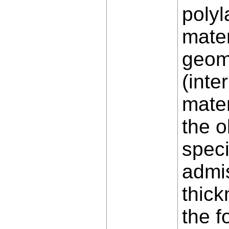
poly
mater
geome
(inte
mater
the o
speci
admis
thic
the f