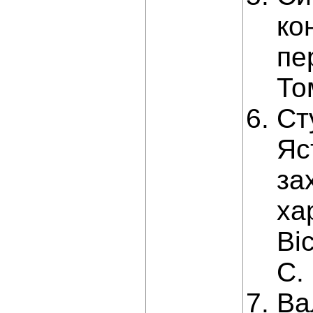
ко
пе
То
Ст
Яс
за
ха
Ві
С.
Ва