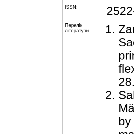
ISSN:
2522
Перелік
Zar
літератури
Sa
pr
fle
28
Sa
Mä
by