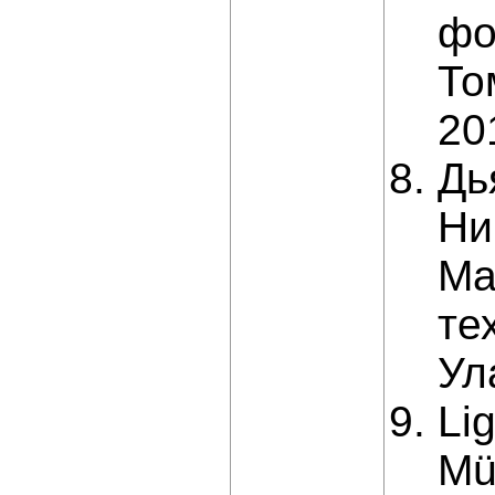
фо
То
20
Дь
Ни
Ма
те
Ул
Lig
Mü