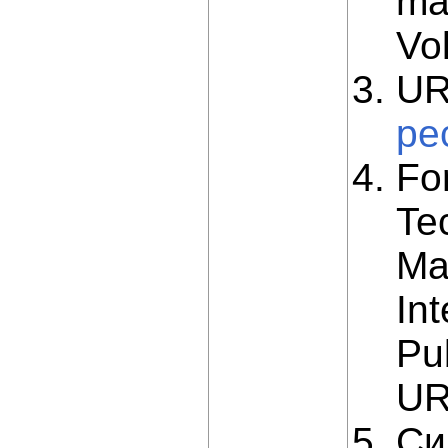
ma
Vo
UR
pe
Fo
Tec
Ma
In
Pu
UR
Си