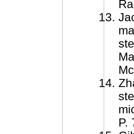
Ra
Ja
ma
st
Ma
Mc
Zh
st
mi
P.