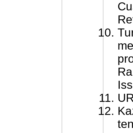
Cu
Re
Tu
me
pr
Ra
Is
UR
Ka
ten