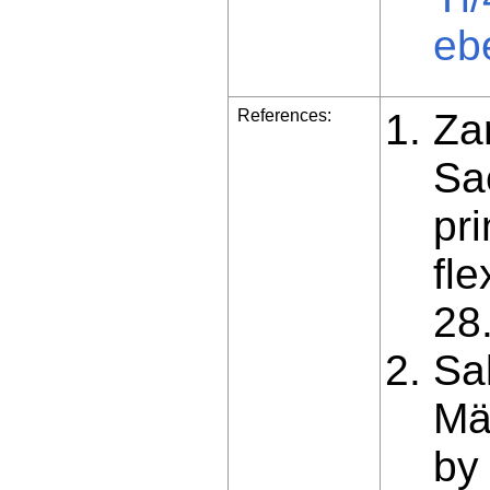
eb
References:
Zar
Sa
pr
fle
28
Sa
Mä
by