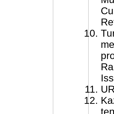
Cu
Re
Tu
me
pr
Ra
Is
UR
Ka
ten