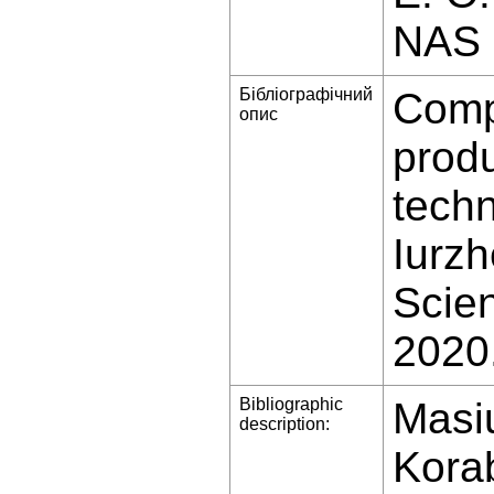
NAS o
Бібліографічний
Compa
опис
prod
tech
Iurz
Scien
2020
Bibliographic
Masi
description:
Korab