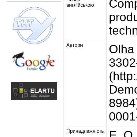
Compa
англійською
prod
tech
Автори
Olha 
3302
(http
Demc
8984)
0001
Принадлежність
E. O.