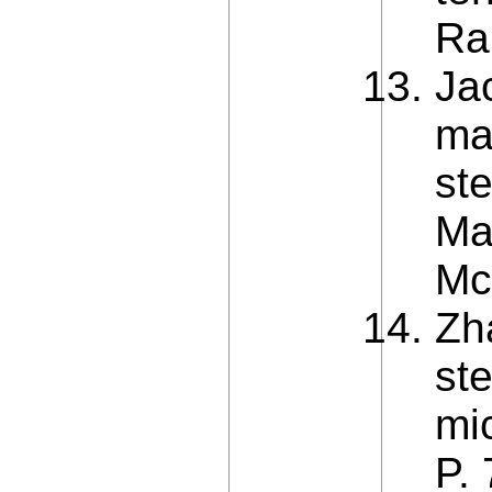
Ra
Ja
ma
st
Ma
Mc
Zh
st
mi
P.