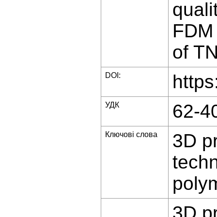
quali
FDM 3
of TN
DOI:
https
УДК
62-40
Ключові слова
3D pr
techn
polym
3D pr