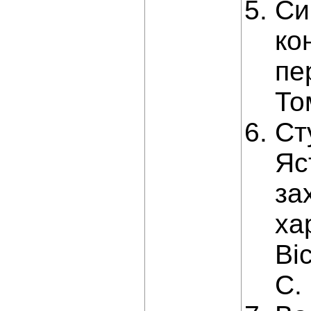
Си
ко
пе
То
Ст
Яс
за
ха
Ві
С.