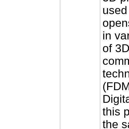
used 
opens
in va
of 3D
comm
techn
(FDM)
Digit
this 
the s