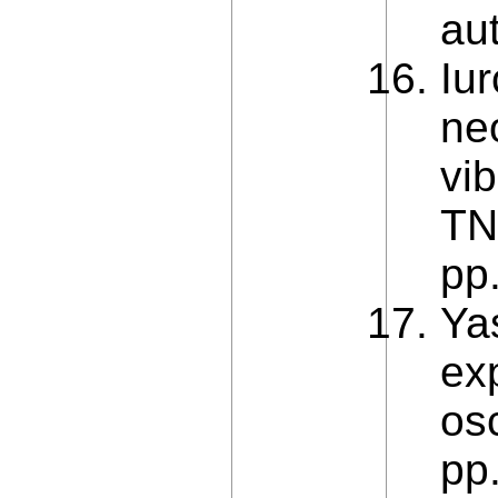
au
Iu
ne
vib
TNT
pp.
Ya
exp
osc
pp.