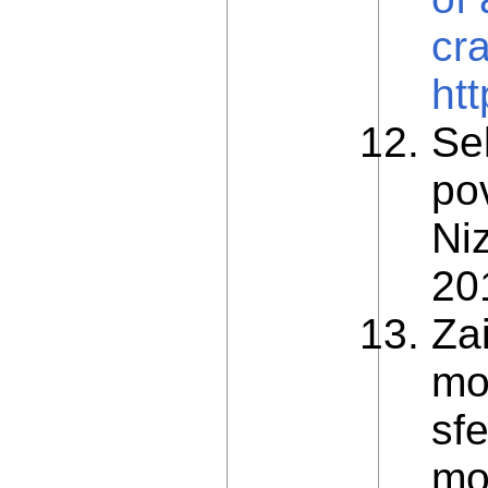
cr
ht
Se
po
Ni
201
Za
mo
sfe
mo