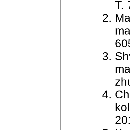
T. 
Ma
ma
60
Sh
ma
zhu
Ch
ko
201