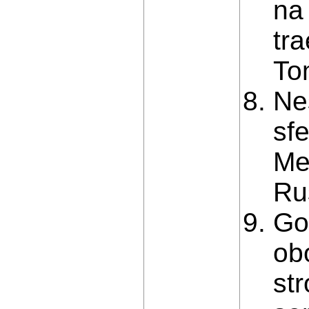
na
tr
To
Ne
sf
Me
Ru
Go
ob
st