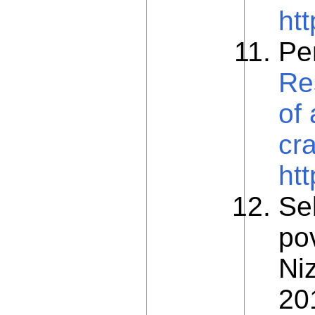
ht
Per
Re
of
cr
ht
Se
po
Ni
201