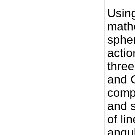
Using
mathe
spher
actio
three
and C
comp
and s
of li
angul