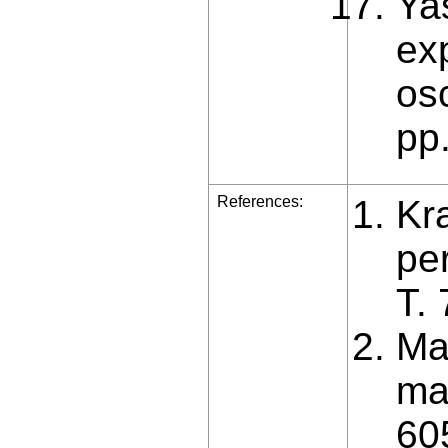
Ya
exp
osc
pp.
References:
Kr
pe
T. 
Ma
ma
60