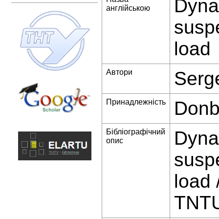
Dynam
англійською
suspe
load
Автори
Serge
Принадлежність
Donb
Бібліографічний
Dynam
опис
suspe
load 
TNTU