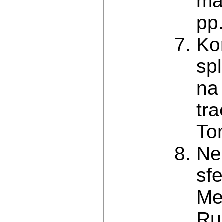
ma
рр
Ko
sp
na
tr
To
Ne
sf
Me
Ru