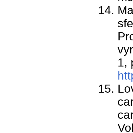
Ma
sf
Pr
vyr
1,
ht
Lo
ca
car
Vo