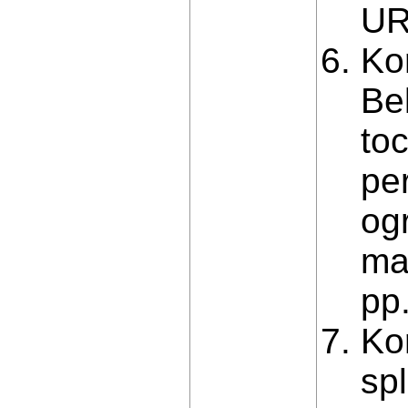
UR
Kor
Be
to
pe
og
ma
рр
Ko
sp