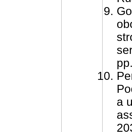
Go
ob
st
ser
рр
Per
Po
a 
as
20