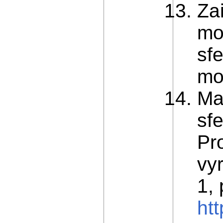
Za
mo
sfe
mo
Ma
sf
Pr
vyr
1,
ht