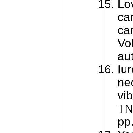
Lo
ca
car
Vo
au
Iu
ne
vib
TNT
pp.