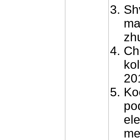
Sh
ma
zhu
Ch
ko
201
Ko
po
el
me