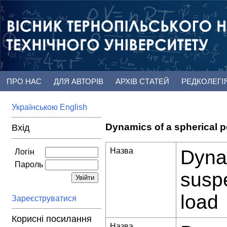
ПРО НАС
ДЛЯ АВТОРІВ
АРХІВ СТАТЕЙ
РЕДКОЛЕГІ
Українською
English
Dynamics of a spherical p
Вхід
Назва
Dynam
Логін
Пароль
suspe
load
Зареєструватися
Корисні посилання
Назва