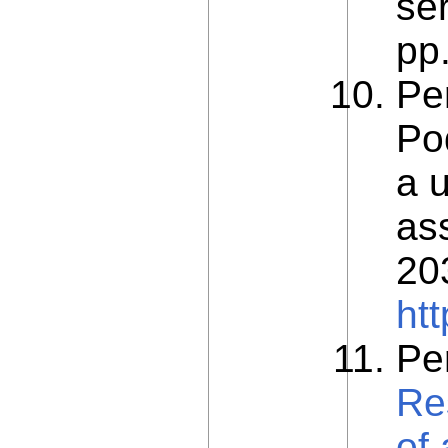
ser
рр
Per
Po
a 
as
20
ht
Per
Re
of