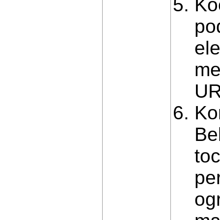
Ko
po
el
me
UR
Kor
Be
to
pe
og