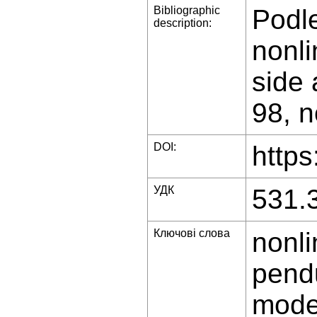
Bibliographic
Podl
description:
nonli
side 
98, n
DOI:
https
УДК
531.
Ключові слова
nonli
pend
mode