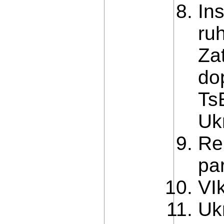
In
ru
Za
do
Ts
Ukr
Re
pa
VIk
Uk