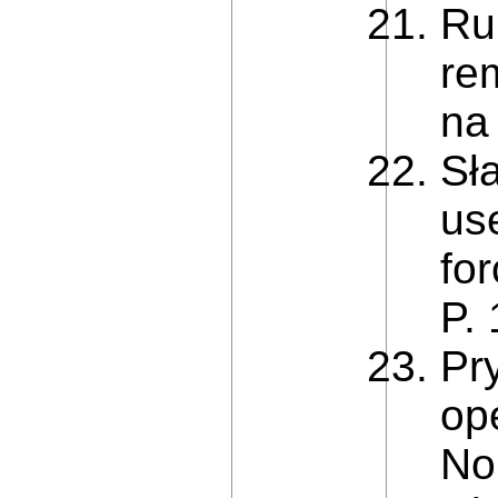
Ru
re
na
Sł
us
fo
P.
Pry
ope
No