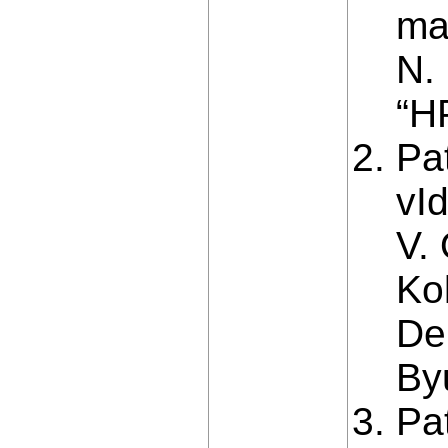
ma
N.
“H
Pa
vI
V. 
Ko
De
By
Pa