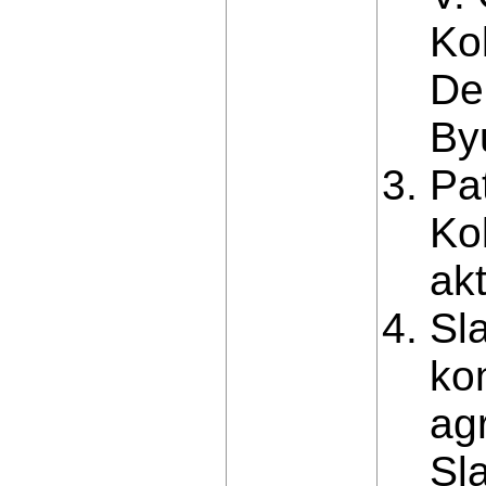
Ko
De
By
Pa
Kol
ak
Sl
kon
agr
Sl