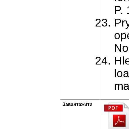
P.
Pry
ope
No
Hl
loa
mat
Завантажити