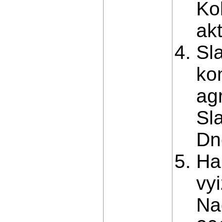
Kol
ak
Sl
kon
agr
Sl
Dn
Ha
vy
Na