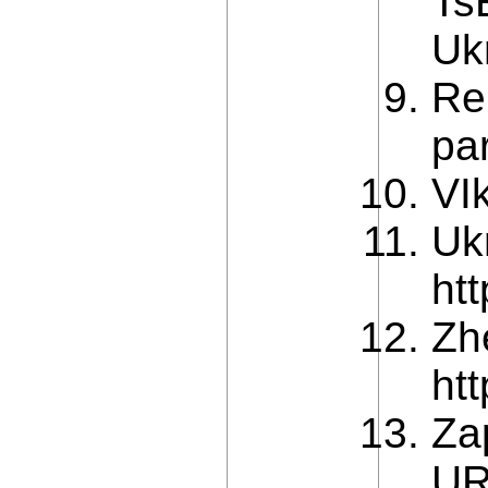
Ts
Ukr
Re
pa
VIk
Uk
ht
Zh
ht
Za
URL