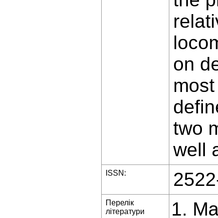
relat
locom
on de
most 
defin
two m
well
ISSN:
2522
Перелік
Maz
літератури