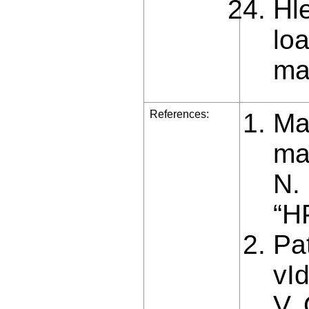
Hl
loa
mat
References:
Maz
ma
N.
“H
Pa
vI
V. 