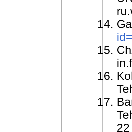
ru
Ga
id
Ch
in
Ko
Te
Ba
Te
22