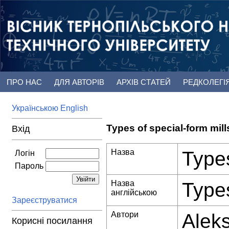
ПРО НАС
ДЛЯ АВТОРІВ
АРХІВ СТАТЕЙ
РЕДКОЛЕГІ
Українською
English
Types of special-form mil
Вхід
Назва
Types
Логін
Пароль
Назва
Types
англійською
Зареєструватися
Автори
Alek
Корисні посилання