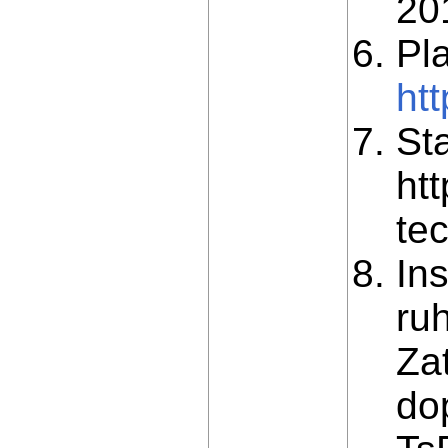
20
Pl
ht
St
ht
te
In
ru
Za
do