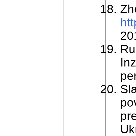
Zh
htt
20
Ru
In
per
Sl
po
pr
Ukr