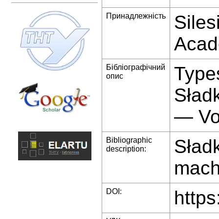
Принадлежність
Siles
Acad
Бібліографічний
Types
опис
Sładk
— Vo
Bibliographic
Sładk
description:
machi
DOI:
https