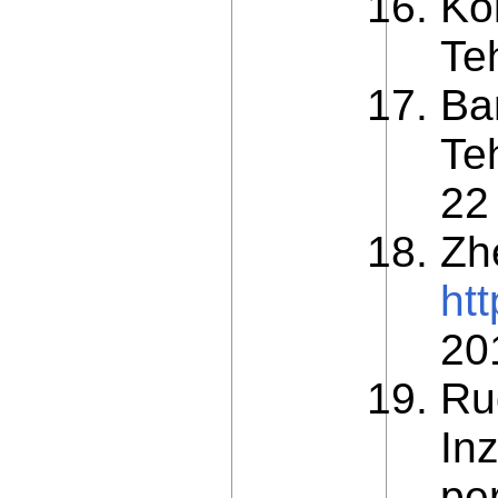
Ko
Te
Ba
Te
22
Zh
htt
20
Ru
In
per