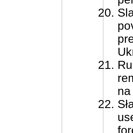
Sl
po
pr
Ukr
Ru
re
na
Sł
us
fo