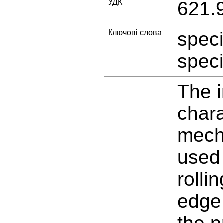
УДК
621.
Ключові слова
speci
specia
The i
chara
mecha
used 
rolli
edge 
the p