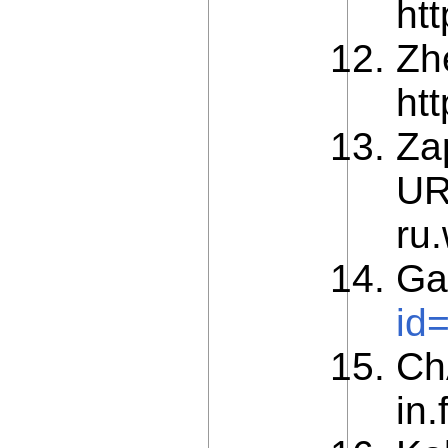
ht
Zh
ht
Za
URL
ru
Ga
id
Ch
in