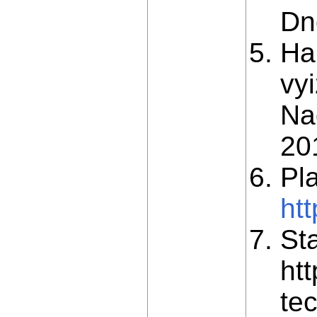
Dn
Ha
vy
Na
20
Pl
ht
St
ht
te