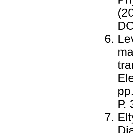
(2
DO
Lev
ma
tra
El
pp
Р.
Elt
Di