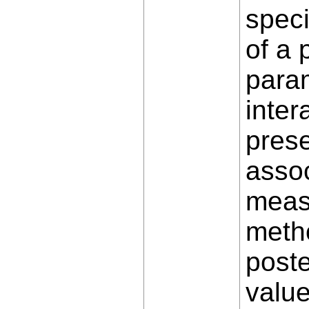
speci
of a 
para
inter
prese
assoc
meas
metho
poste
valu