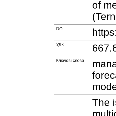
of me
(Tern
DOI:
https
УДК
667.
Ключові слова
manag
forec
mode
The i
multi