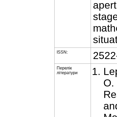
apert
stage
mathe
situa
ISSN:
2522
Перелік
Lep
літератури
O.
Re
an