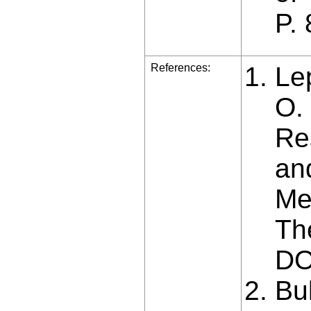
P.
References:
Lep
O.
Re
an
Me
Th
DO
Bu