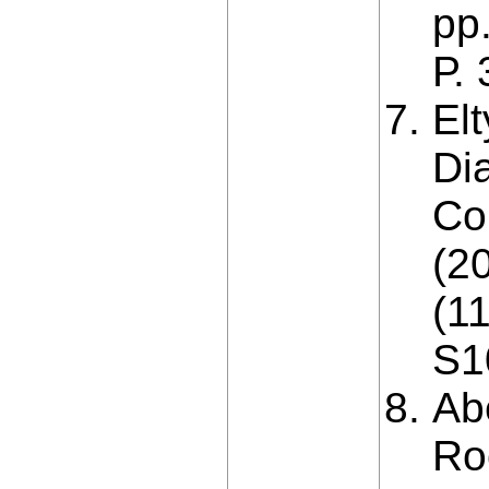
pp
Р.
Elt
Di
Co
(2
(1
S1
Abe
Ro