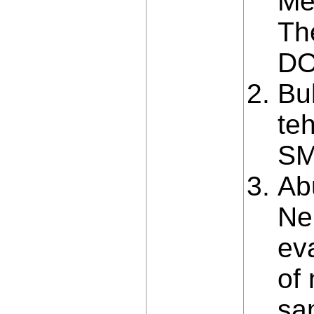
Me
Th
DO
Bu
te
SM
Abu
Ne
eva
of 
sa