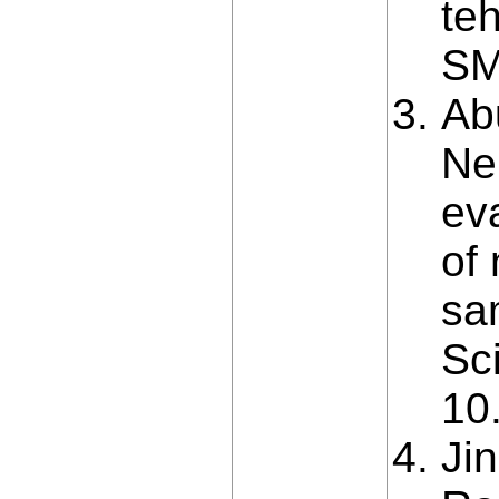
te
SM
Abu
Ne
eva
of 
sa
Sc
10
Jin