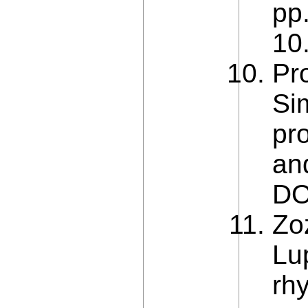
pp
10
Pr
Si
pr
an
DO
Zoz
Lu
rh