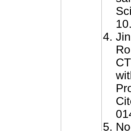
Sc
10
Jin
Ro
CT
wi
Pr
Ci
01
Nog