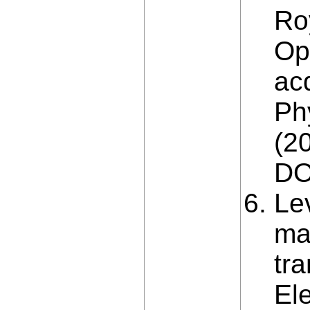
Ro
Op
ac
Ph
(2
DO
Lev
ma
tra
El