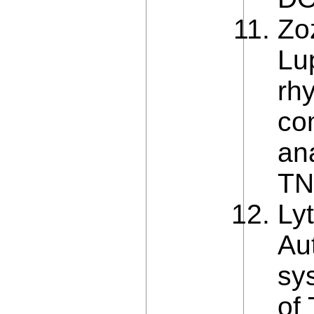
Zoz
Lu
rh
co
ana
TN
Lyt
Au
sy
of