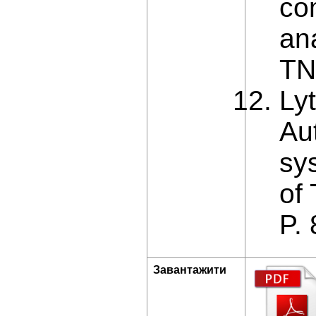
co
ana
TN
Lyt
Au
sy
of
P.
Завантажити