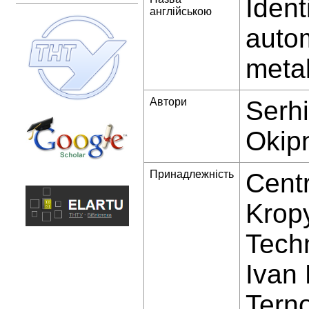
Ident
англійською
autom
metal
Автори
Serhi
Okip
Принадлежність
Centr
Kropy
Techn
Ivan 
Terno