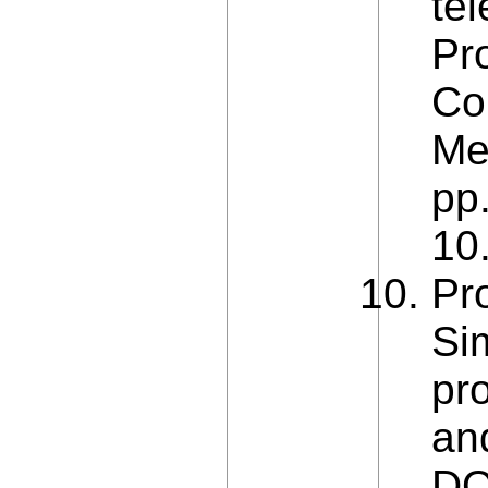
te
Pr
Co
Me
pp
10
Pr
Si
pr
an
DO