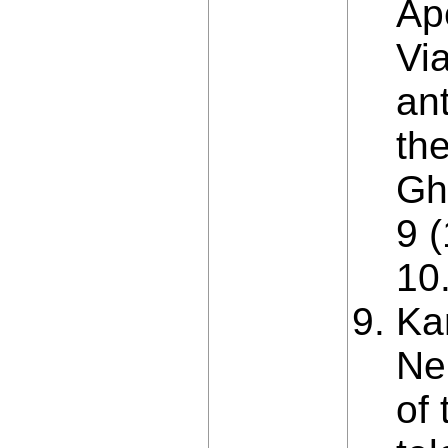
Ap
Via
ant
th
Gh
9 (
10
Ka
Ne
of 