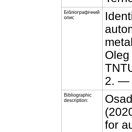
Бібліографічний
Ident
опис
autom
metal
Oleg 
TNTU
2. —
Bibliographic
Osadc
description:
(2020
for a