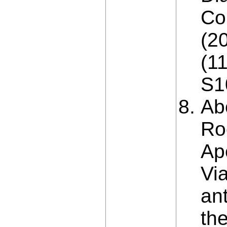
Co
(2
(1
S1
Abe
Ro
Ap
Via
ant
th