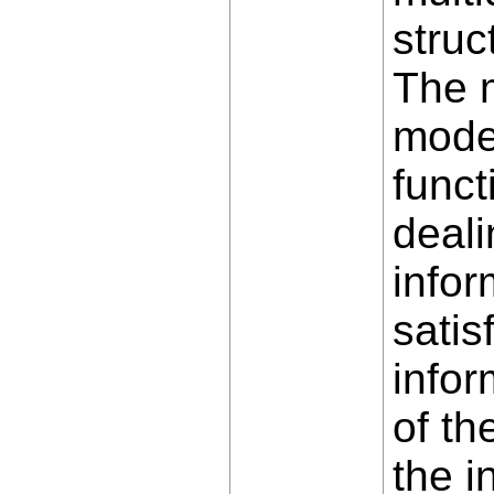
struc
The m
mode
funct
deali
infor
satis
infor
of th
the i