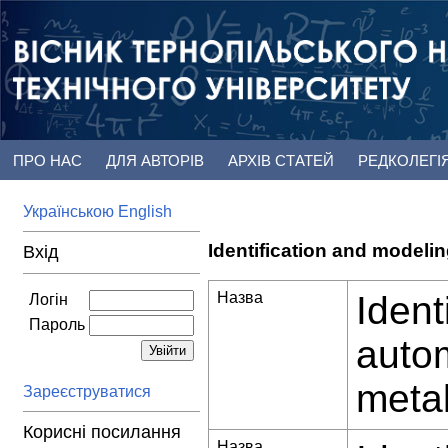
ПРО НАС
ДЛЯ АВТОРІВ
АРХІВ СТАТЕЙ
РЕДКОЛЕГІ
Українською
English
Identification and modelin
Вхід
Назва
Ident
Логін
Пароль
autom
metal
Зареєструватися
Корисні посилання
Назва