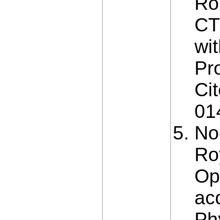
Ro
CT
wi
Pr
Ci
01
Nog
Ro
Op
ac
Ph