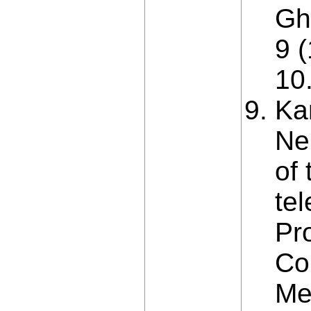
Gh
9 (
10
Ka
Ne
of 
te
Pr
Co
Me