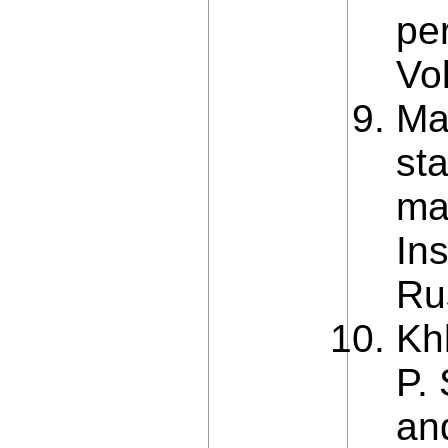
pe
Vol
Ma
st
ma
In
Ru
Kh
P.
an