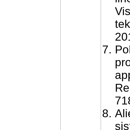
Vi
te
20
Po
pro
ap
Re
71
Ali
si