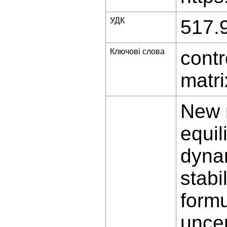
УДК
517.
Ключові слова
contr
matri
New m
equil
dynam
stabi
formu
uncer