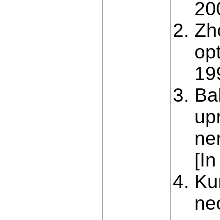
20
Zh
op
19
Ba
up
ne
[In
Ku
ne