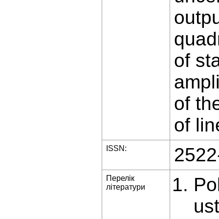
outpu
quadr
of st
ampli
of th
of li
ISSN:
2522
Перелік
Po
літератури
us