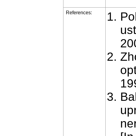
References:
Po
us
20
Zh
op
19
Ba
up
ne