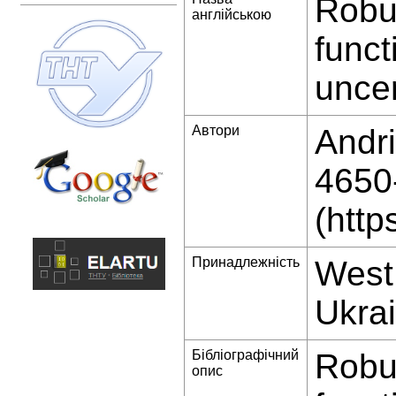
Robus
англійською
funct
uncer
Автори
Andri
4650
(http
Принадлежність
West 
Ukra
Бібліографічний
Robus
опис