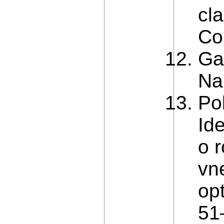
cla
Con
Ga
Na
Po
Id
o 
vn
opt
51