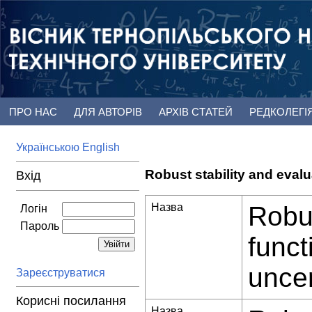
ПРО НАС
ДЛЯ АВТОРІВ
АРХІВ СТАТЕЙ
РЕДКОЛЕГІ
Українською
English
Robust stability and evalua
Вхід
Назва
Robus
Логін
Пароль
funct
uncer
Зареєструватися
Корисні посилання
Назва