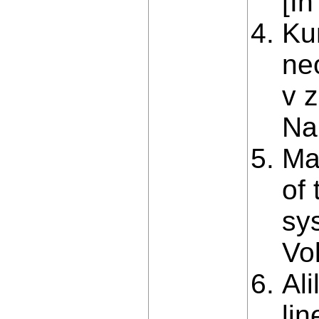
[In
Ku
ne
v z
Na
Ma
of 
sy
Vo
Ali
lin