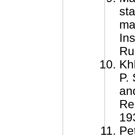
st
ma
In
Ru
Kh
P.
an
Re
19
Pet