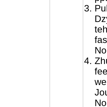
Pul
Dz
te
fa
No
Zh
fee
we
Jo
No