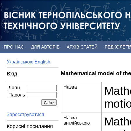
ПРО НАС
ДЛЯ АВТОРІВ
АРХІВ СТАТЕЙ
РЕДКОЛЕГІ
Українською
English
Mathematical model of the 
Вхід
Назва
Mathe
Логін
Пароль
motio
Зареєструватися
Назва
Mathe
англійською
Корисні посилання