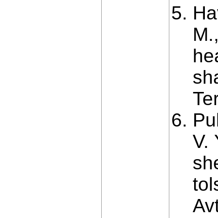
Ha
M.,
hea
sh
Te
Pul
V.
sh
to
Av