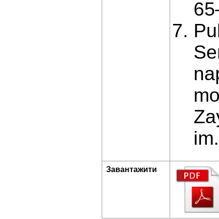
65
Pul
Se
na
mo
Za
im.
Завантажити