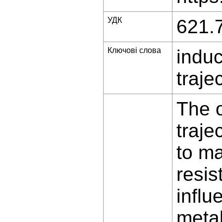
УДК
621.
Ключові слова
induc
traje
The o
traje
to ma
resis
influ
metal