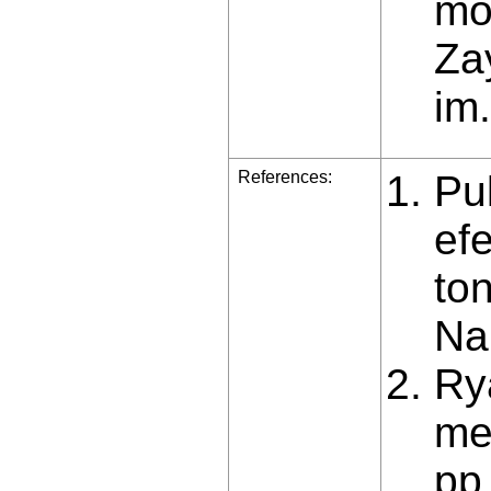
mo
Za
im.
References:
Pu
ef
ton
Nau
Ry
me
pp.