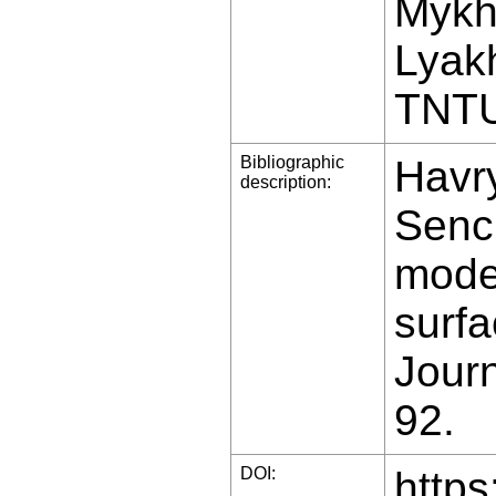
Mykha
Lyakh
TNTU
Bibliographic
Havry
description:
Senc
model
surfa
Journ
92.
DOI:
https