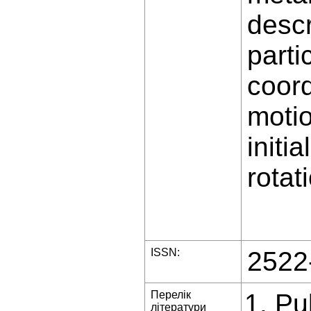
descr
parti
coord
motio
initi
rotat
ISSN:
2522
Перелік
Pu
літератури