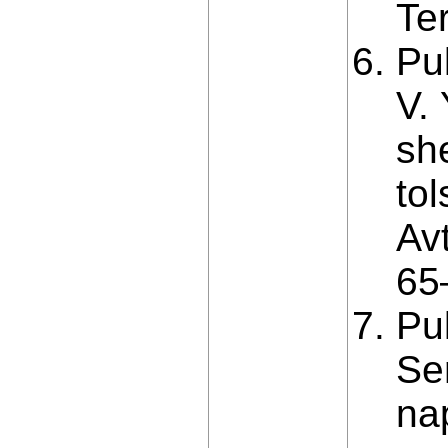
Te
Pul
V.
sh
to
Av
65
Pul
Se
na