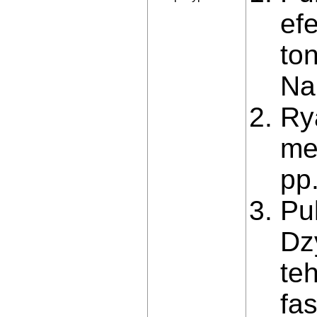
ef
ton
Nau
Ry
me
pp.
Pul
Dz
te
fa