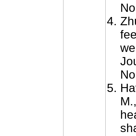
No
Zh
fee
we
Jo
No
Ha
M.,
hea
sh