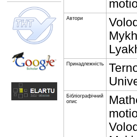
motio
Автори
Volo
Mykha
Lyak
Принадлежність
Terno
Unive
Бібліографічний
Mathe
опис
motio
Volo