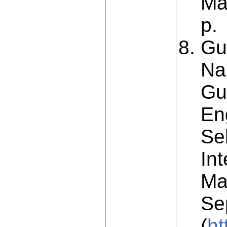
Ma
p.
Gu
Na
Gu
En
Se
In
Ma
Se
(
ht