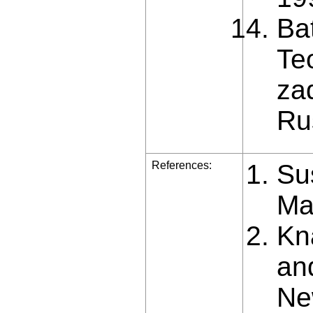
Bat
Te
zad
Ru
References:
Su
Ma
Kn
an
Ne