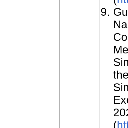
Gu
Na
Co
Me
Si
th
Si
Ex
20
(
ht