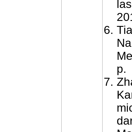
la
20
Ti
Nan
Me
p.
Zh
Kan
mi
dar