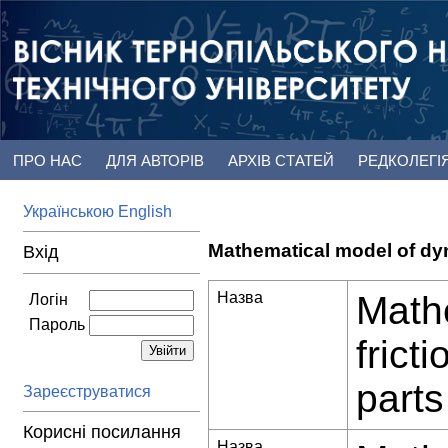
ПРО НАС
ДЛЯ АВТОРІВ
АРХІВ СТАТЕЙ
РЕДКОЛЕГІ
Українською
English
Mathematical model of dyna
Вхід
Назва
Math
Логін
Пароль
frict
parts
Зареєструватися
Корисні посилання
Назва