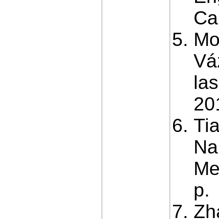
Ca
Mon
Vá
la
20
Ti
Nan
Me
p.
Zh