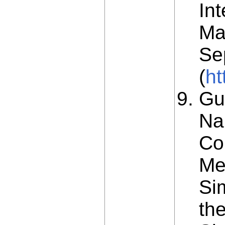
In
Ma
Se
(
ht
Gu
Na
Co
Me
Si
th