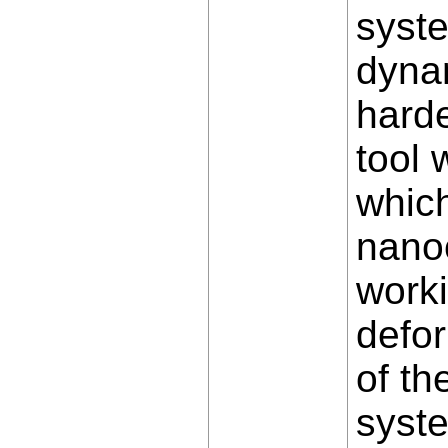
syst
dynam
harde
tool 
which
nanoc
worki
defor
of th
syste