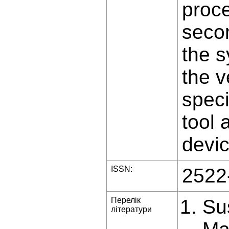
proc
secon
the s
the v
speci
tool 
devic
ISSN:
2522
Перелік
Su
літератури