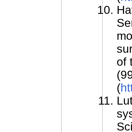
Ha
Se
mo
sur
of 
(9
(
ht
Lu
sy
Sci