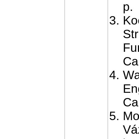
p.
Koc
Str
Fu
Ca
Wa
En
Ca
Mon
Vá