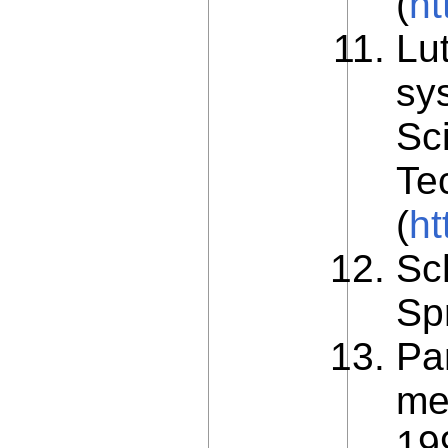
(
ht
Lu
sy
Sci
Tec
(
ht
Sc
Sp
Pa
me
19