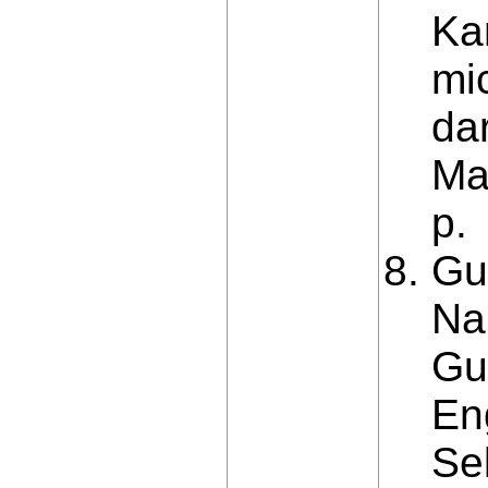
Kan
mi
dar
Ma
p.
Gu
Na
Gu
En
Se