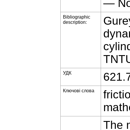
— No
Bibliographic
Gurey
description:
dynam
cylin
TNTU 
УДК
621.
Ключові слова
frict
math
The m