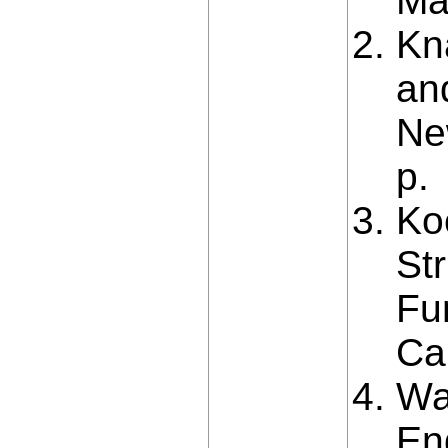
Ma
Kn
an
Ne
p.
Koc
Str
Fu
Ca
Wa
En