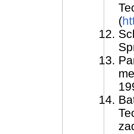
Tec
(
ht
Sc
Sp
Pa
me
19
Bat
Te
zad