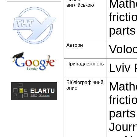
Math
англійською
frict
parts
Автори
Volo
Принадлежність
Lviv 
Бібліографічний
Math
опис
frict
parts
Jour