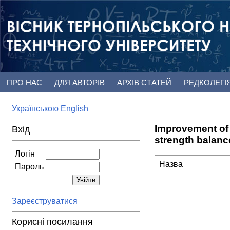
ПРО НАС
ДЛЯ АВТОРІВ
АРХІВ СТАТЕЙ
РЕДКОЛЕГІ
Українською
English
Improvement of 
Вхід
strength balanc
Логін
Назва
Пароль
Зареєструватися
Корисні посилання