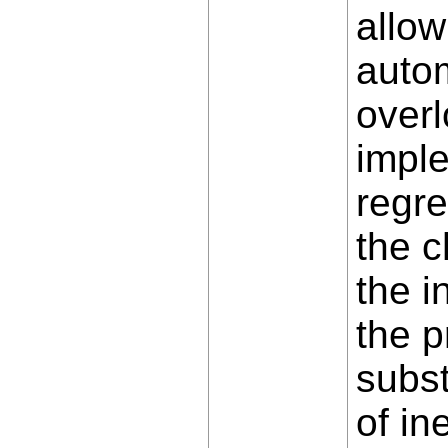
allow
auto
overl
imple
regre
the c
the i
the p
subst
of in