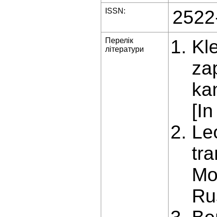
ISSN:
2522
Перелік
Kl
літератури
za
ka
[In
Le
tr
Mo
Ru