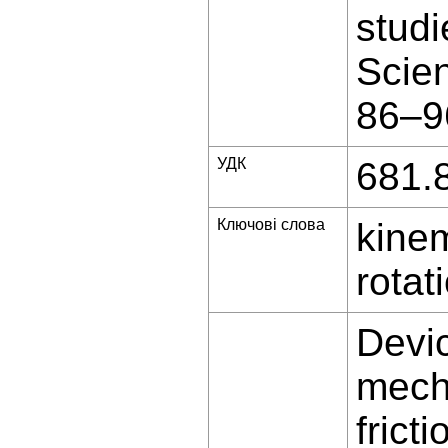
studi
Scien
86–9
УДК
681.
Ключові слова
kinem
rotat
Devic
mech
frict