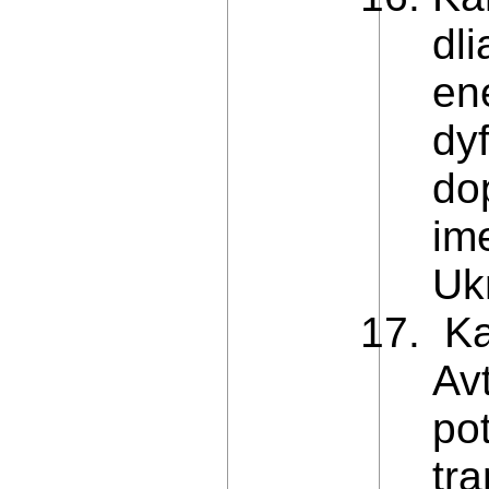
dl
en
dy
do
ime
Ukr
Ka
Av
po
tr