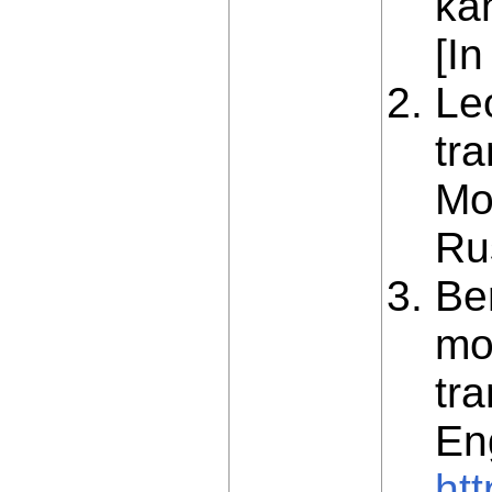
ka
[In
Le
tr
Mo
Ru
Ber
mod
tr
En
ht