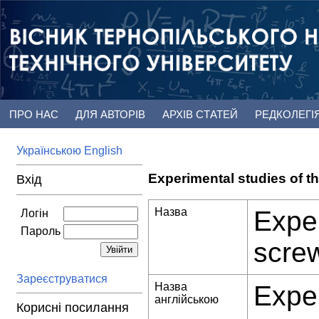
ПРО НАС
ДЛЯ АВТОРІВ
АРХІВ СТАТЕЙ
РЕДКОЛЕГІ
Українською
English
Experimental studies of th
Вхід
Назва
Exper
Логін
Пароль
scre
Зареєструватися
Назва
Exper
англійською
Корисні посилання