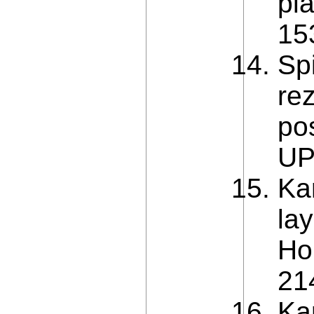
pl
153
Spi
re
po
UP
Kar
lay
Ho
21
Ka