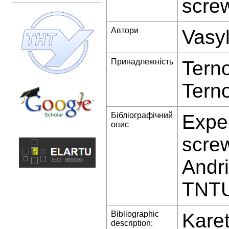
scre
Автори
Vasyl
Принадлежність
Terno
Terno
Бібліографічний
Exper
опис
screw
Andri
TNTU
Bibliographic
Karet
description: