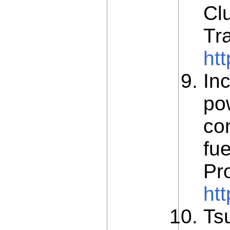
Cl
Tr
ht
Inc
pow
co
fu
Pr
ht
Tsu