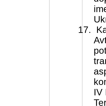
ime
Ukr
Ka
Av
po
tr
as
ko
IV
Ter