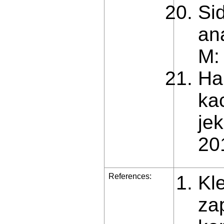
Sid
an
M: 
Hal
ka
je
20
References:
Kl
za