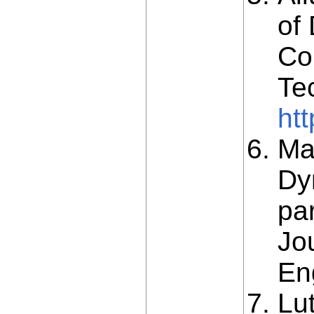
of 
Co
Te
ht
Ma
Dy
par
Jou
Eng
Lut