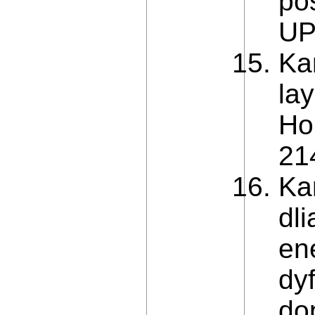
po
UP
Kar
lay
Ho
21
Ka
dl
en
dy
do