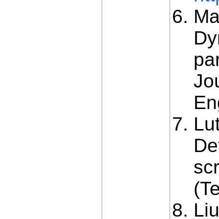
Ma
Dy
par
Jou
Eng
Lut
Def
sc
(Te
Li