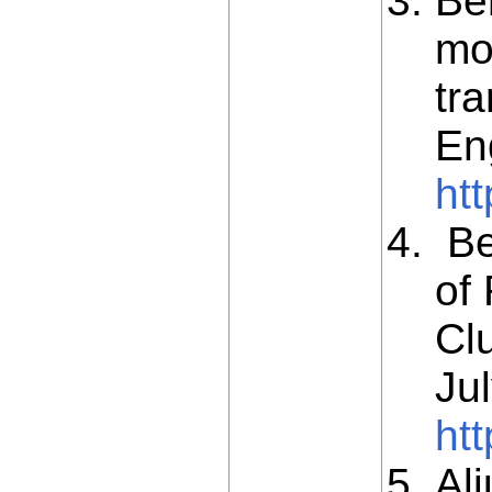
Ber
mod
tr
En
ht
Ben
of
Cl
Ju
ht
Ali