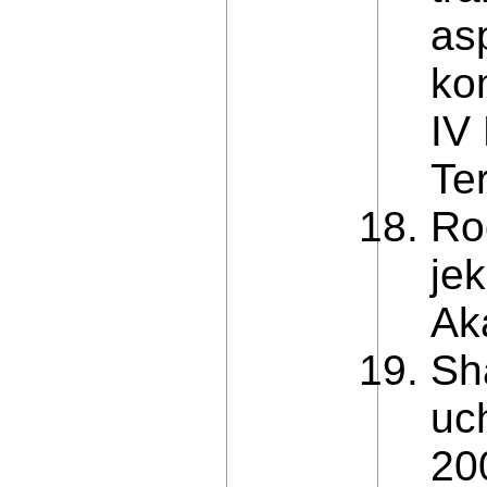
as
ko
IV
Ter
Ro
je
Ak
Sh
uc
20