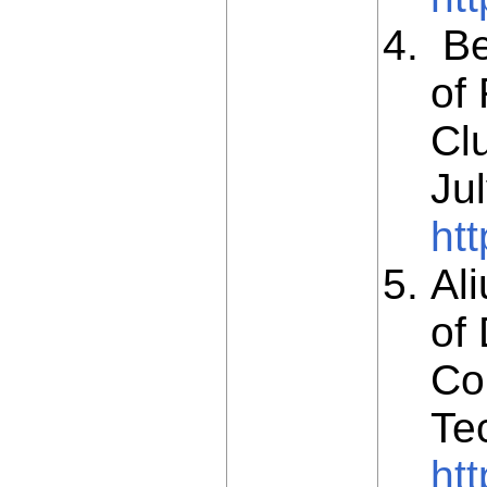
Ben
of
Cl
Ju
ht
Ali
of 
Co
Te
ht