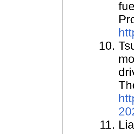
fu
Pr
ht
Tsu
mo
dr
Th
ht
20
Lia