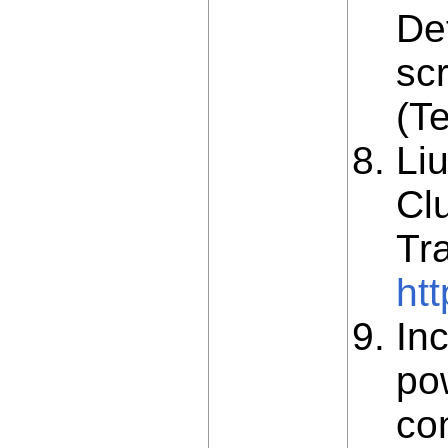
Def
sc
(Te
Li
Cl
Tr
ht
Inc
pow
co