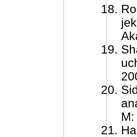
Ro
je
Ak
Sh
uc
20
Sid
an
M: 
Hal