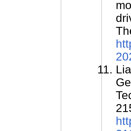
mo
dr
Th
ht
20
Lia
Ge
Te
21
ht