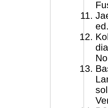
Fu
Jae
ed
Ko
dia
No
Ba
La
so
Ve