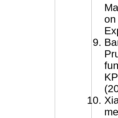
Ma
on 
Ex
Ba
Pr
fu
KP
(2
Xi
me