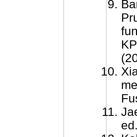
Ba
Pr
fu
KP
(2
Xi
me
Fu
Jae
ed