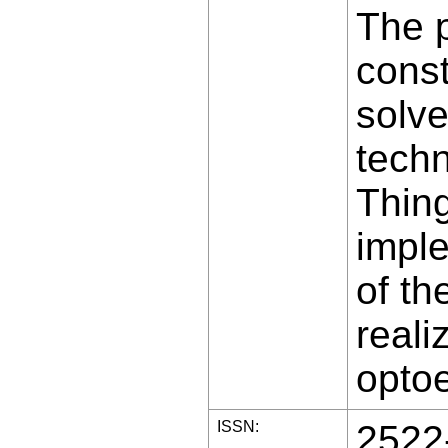
The p
const
solve
techn
Thing
impl
of th
reali
optoe
ISSN:
2522