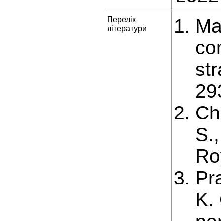
Перелік
Map
літератури
co
st
29
Cha
S.,
Ro
Pra
K. 