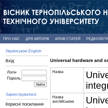
ПРО НАС
ДЛЯ АВТОРІВ
АРХІВ СТАТЕЙ
РЕДКОЛЕГІ
Українською
English
Universal hardware and so
Вхід
Назва
Unive
Логін
Пароль
integ
Зареєструватися
Назва
Unive
англійською
Корисні посилання