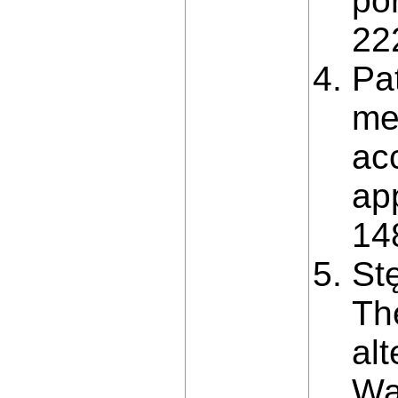
po
22
Pat
me
ac
ap
14
Stę
Th
alt
Wa