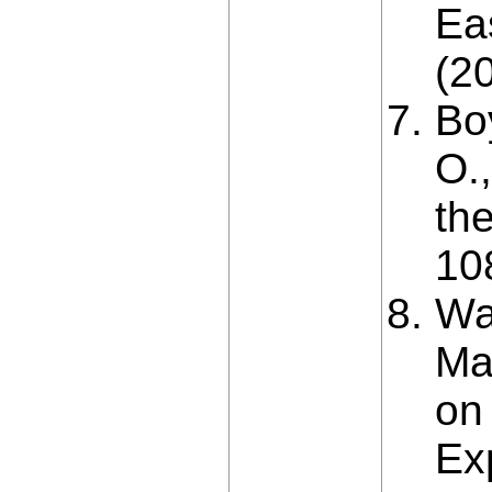
Ea
(2
Bo
O.
th
10
Wan
Ma
on 
Ex