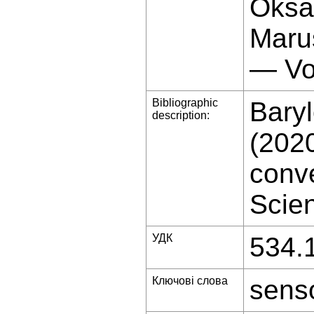
Oksa
Marus
— Vo
Bibliographic
Baryl
description:
(2020
conve
Scien
УДК
534.
Ключові слова
senso