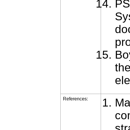
PS
Sy
do
pr
Bo
th
el
References:
Map
co
st