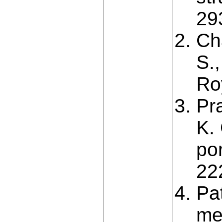
29
Cha
S.,
Ro
Pra
K. 
po
22
Pat
me