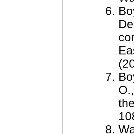
Bo
De
co
Ea
(2
Bo
O.
th
10
Wan