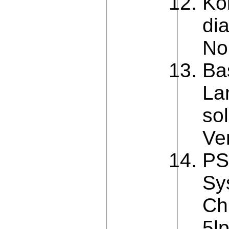
Ko
dia
No
Ba
La
so
Ve
PS
Sy
Ch
5l