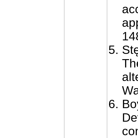
ac
ap
14
Stę
Th
alt
Wa
Bo
De
co