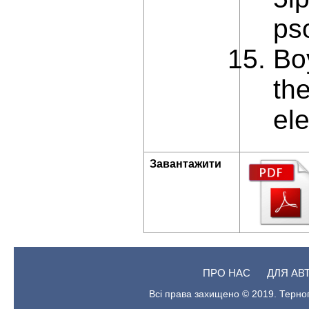
ps
Bo
th
el
Завантажити
ПРО НАС
ДЛЯ АВ
Всі права захищено © 2019. Терноп