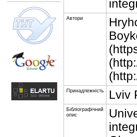
integ
Автори
Hryho
Boyko
(htt
(htt
(http
Принадлежність
Lviv 
Бібліографічний
Unive
опис
integ