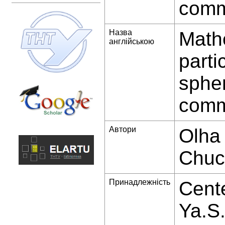
comm
Назва
Mathe
англійською
parti
spher
comm
Автори
Olha 
Chuc
Принадлежність
Cente
Ya.S.