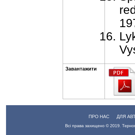
re
19
Ly
Vy
Завантажити
ПРО НАС
ДЛЯ АВ
Всі права захищено © 2019. Терноп