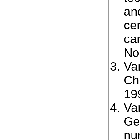
an
cer
car
No
Va
Ch
19
Va
Ge
nu