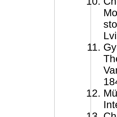
Ch
Mo
st
Lvi
Gy
Th
Var
18
Mü
In
Ch