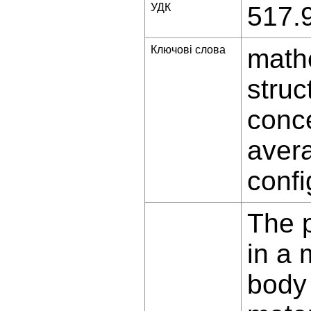
УДК
517.
Ключові слова
mathe
struc
conce
aver
confi
The p
in a
body 