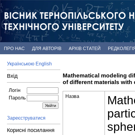
ПРО НАС
ДЛЯ АВТОРІВ
АРХІВ СТАТЕЙ
РЕДКОЛЕГІ
Українською
English
Mathematical modeling diff
Вхід
of different materials wi
Логін
Назва
Mathe
Пароль
parti
Зареєструватися
spher
Корисні посилання