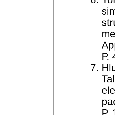
sim
str
me
App
Р.
Hl
Tal
el
pa
Р.