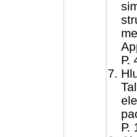
sim
str
me
App
Р.
Hl
Tal
el
pa
Р.