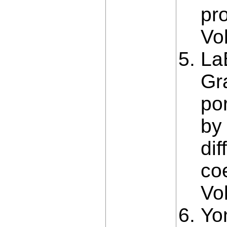
pr
Vo
LaB
Gr
po
by
dif
co
Vol
Yon