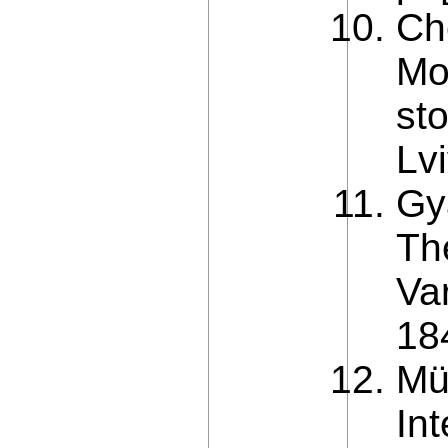
Ch
Mo
st
Lvi
Gy
Th
Var
18
Mü
In