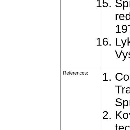
Sp
re
19
Ly
Vy
References:
Cou
Tr
Sp
Ko
te