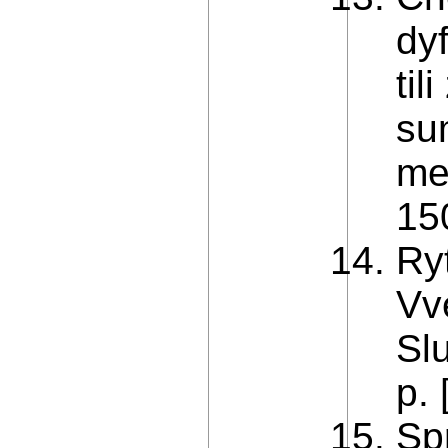
dy
ti
su
met
15
Ryt
Vve
Sl
p. 
Sp