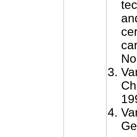
te
an
cer
car
No
Va
Ch
19
Va
Ge