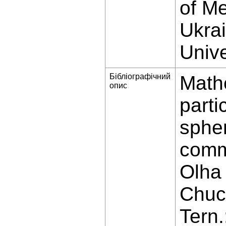
of M
Ukrai
Unive
Бібліографічний
Mathe
опис
parti
spher
comm
Olha 
Chuch
Tern