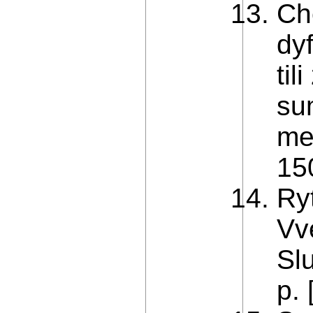
Ch
dy
ti
su
met
15
Ryt
Vve
Sl
p. 