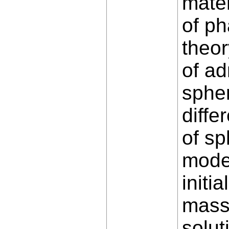
mate
of ph
theor
of ad
spher
diffe
of sp
model
initi
mass 
solut