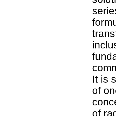
serie
formu
trans
inclu
funda
comme
It is
of on
conce
of ra