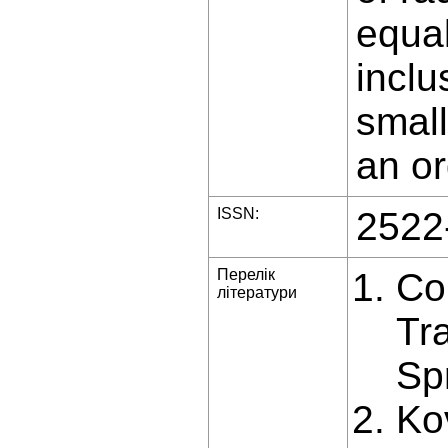
equal
inclu
small
an or
ISSN:
2522
Перелік
Cou
літератури
Tr
Sp
Ko