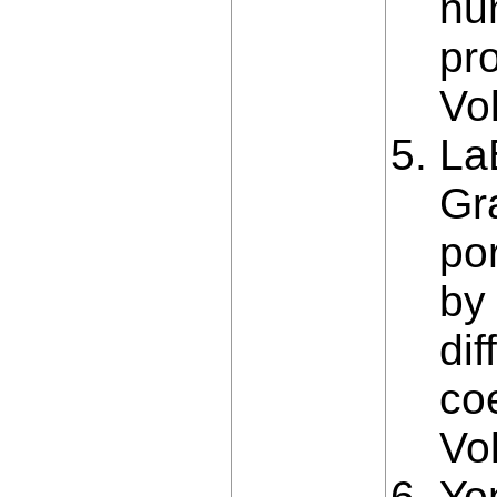
nu
pr
Vo
LaB
Gr
po
by
dif
co
Vol
Yon