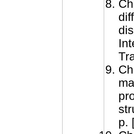
Ch
di
dis
In
Tr
Ch
ma
pr
st
p. 