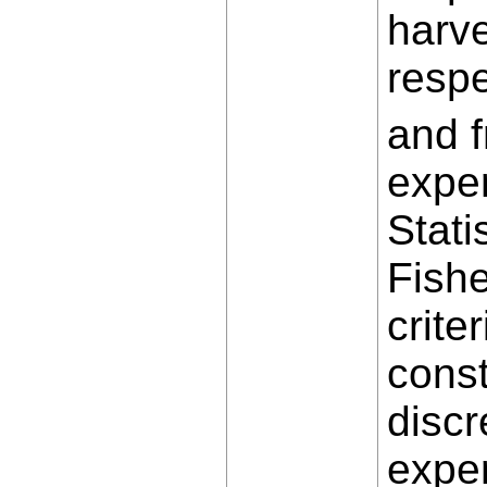
harve
respe
and f
expe
Stati
Fishe
crite
const
discr
exper