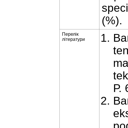
speci
(%).
Перелік
Ba
літератури
te
ma
te
Р. 
Ba
ek
po