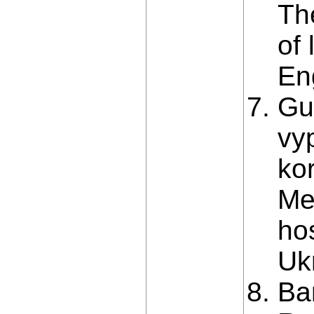
The
of 
En
Gu
vy
ko
Mek
ho
Ukr
Ba