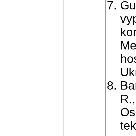
Gu
vy
ko
Mek
ho
Ukr
Ba
R.,
Os
te