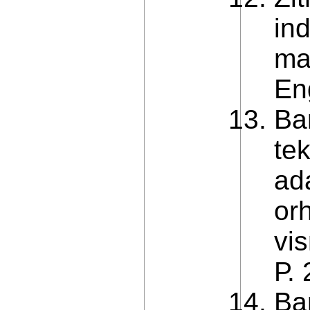
ind
ma
En
Ba
te
ad
or
vi
Р. 
Ba