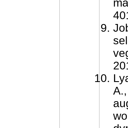
ma
401
Jo
sel
ve
201
Ly
A.,
au
wo