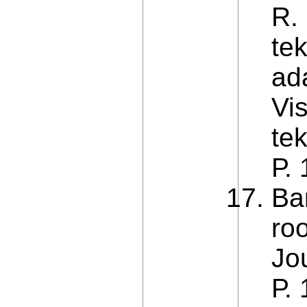
R.
te
ad
Vi
te
Р.
Ba
roo
Jo
Р.