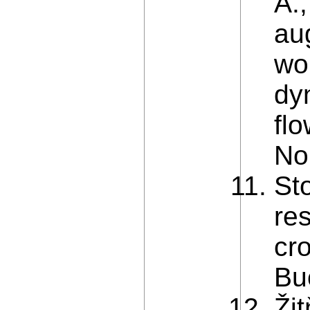
A.,
au
wo
dy
flo
No
St
re
cr
Bu
Ži