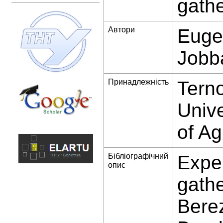
gathe
Автори
Euge
Jobb
Принадлежність
Terno
Unive
of Ag
Бібліографічний
Exper
опис
gathe
Bere