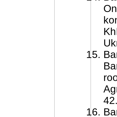
On
ko
Kh
Ukr
Ba
Ba
ro
Agr
42
Ba