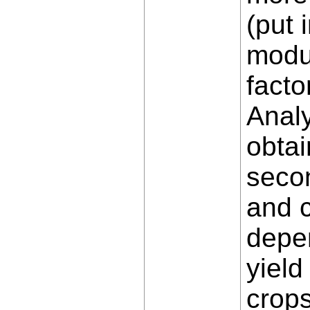
(put 
modul
facto
Analy
obtai
secon
and c
depen
yield
crops