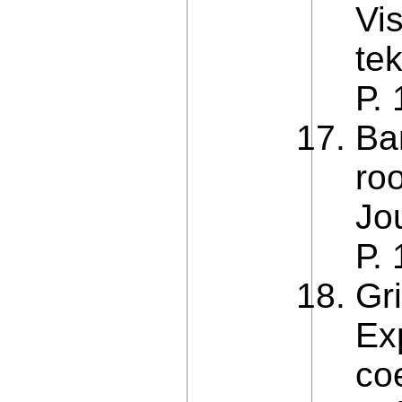
Vi
te
Р.
Ba
roo
Jo
Р.
Gr
Ex
coe