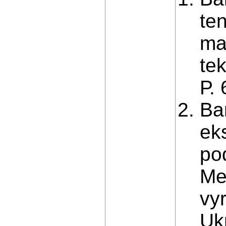
te
ma
te
Р. 
Ba
ek
po
Me
vyr
Ukr