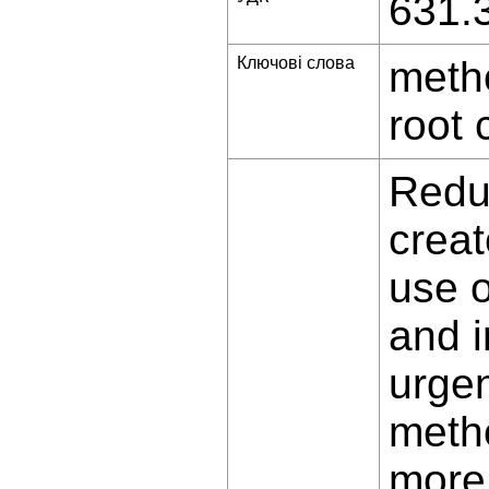
631.
Ключові слова
metho
root 
Redu
creat
use 
and 
urgen
metho
more,