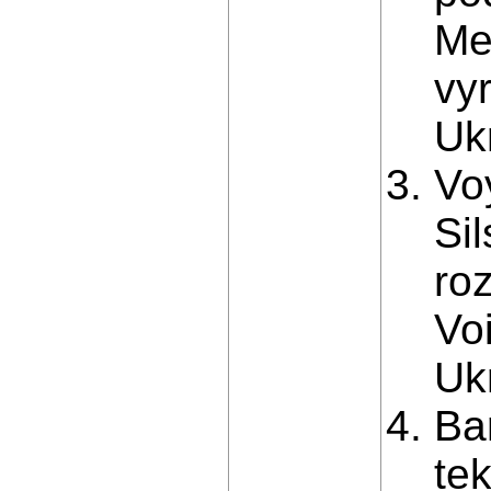
Me
vyr
Ukr
Vo
Si
ro
Voi
Ukr
Ba
te