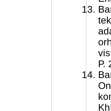
Ba
te
ad
or
vi
Р. 
Ba
On
ko
Kh