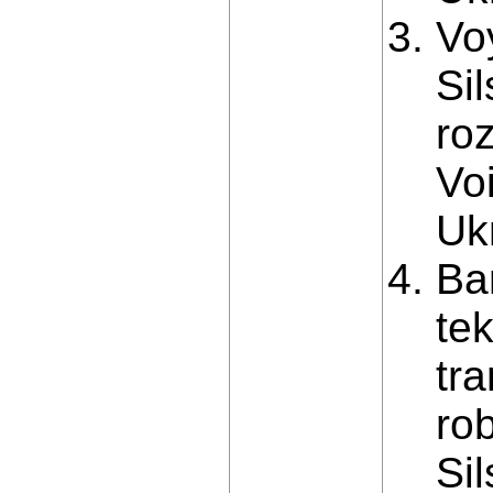
Vo
Si
ro
Voi
Ukr
Ba
te
tr
ro
Si