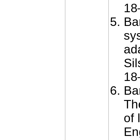
18–
Ba
sy
ad
Si
18–
Ba
The
of 
En