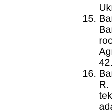
Ukr
Ba
Ba
ro
Agr
42
Ba
R.
te
ad