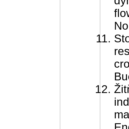
dy
flo
No
St
re
cr
Bu
Ži
ind
ma
En