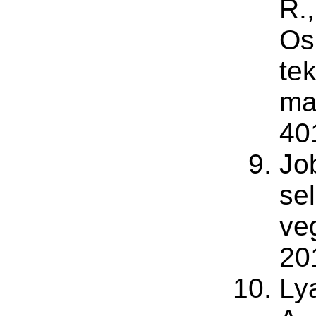
R.,
Os
te
ma
401
Jo
sel
ve
201
Ly