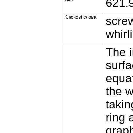
621.
Ключові слова
screw
whirl
The i
surfa
equat
the w
takin
ring 
graph