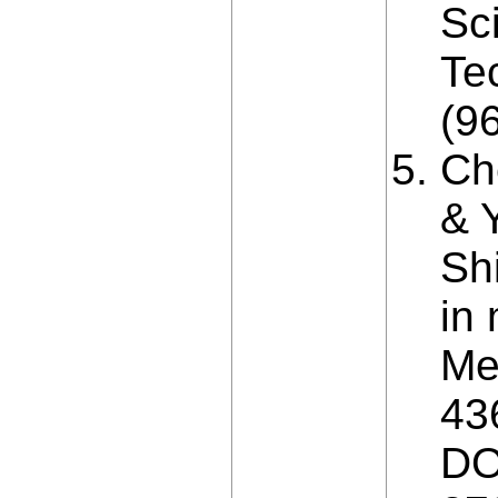
Sci
Tec
(96
Ch
& 
Shi
in 
Me
43
DO