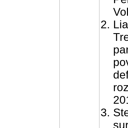
Vo
Lia
Tr
pa
po
de
ro
201
St
su