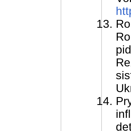
htt
Ro
Ro
pid
Re
si
Ukr
Pr
inf
det