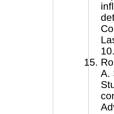
inf
det
Co
La
10
Ro
A.
St
con
Ad