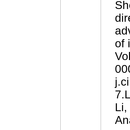
Sh
dir
ad
of
Vo
00
j.c
7.
Li
An