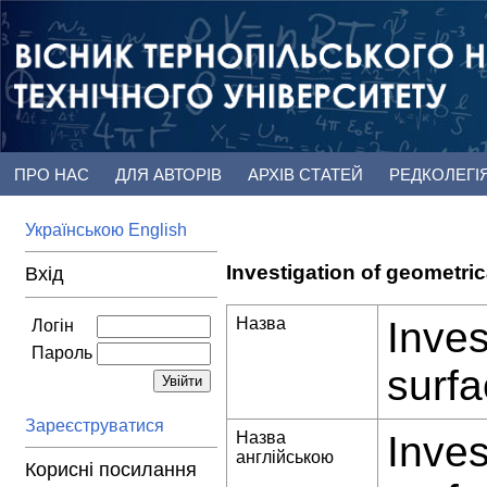
ПРО НАС
ДЛЯ АВТОРІВ
АРХІВ СТАТЕЙ
РЕДКОЛЕГІ
Українською
English
Investigation of geometri
Вхід
Назва
Inves
Логін
Пароль
surfa
Зареєструватися
Назва
Inves
англійською
Корисні посилання