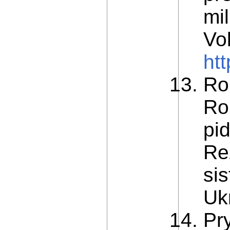
mi
Vo
htt
Ro
Ro
pid
Re
si
Ukr
Pr