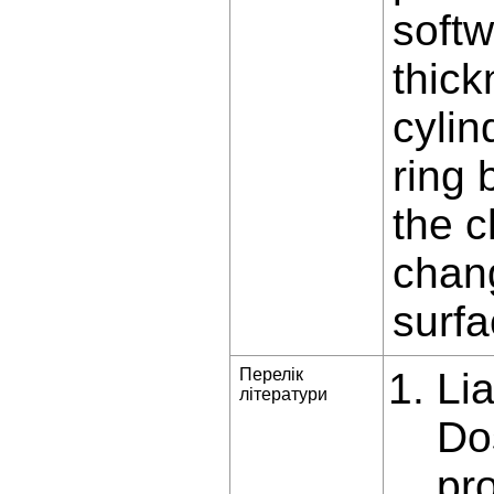
softw
thick
cylin
ring 
the 
chan
surf
Перелік
Lia
літератури
Do
pr