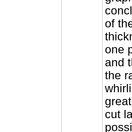
concl
of th
thick
one p
and t
the r
whirl
great
cut l
possi