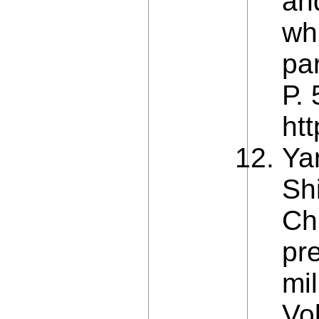
and
whi
pa
Р.
htt
Ya
Sh
Ch
pre
mi
Vo