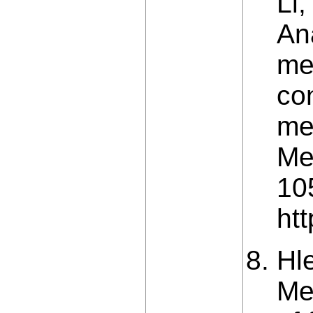
Li
An
me
co
me
Me
10
ht
Hl
Me