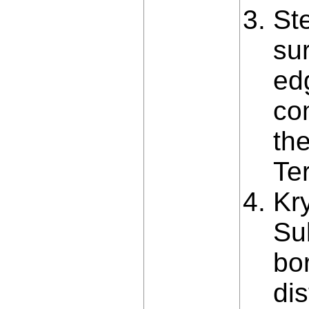
St
su
ed
co
the
Ter
Kry
Sub
bo
dis