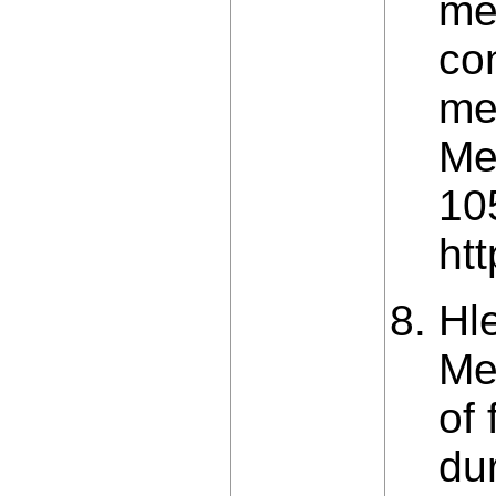
me
co
me
Me
10
ht
Hl
Me
of 
dur