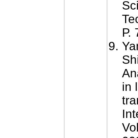
Sci
Tec
Р.
Ya
Sh
Ana
in 
tr
In
Vo