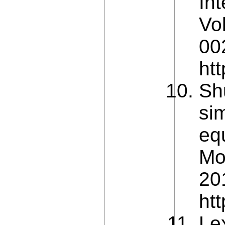
In
Vo
00
htt
Sh
si
eq
Mo
20
htt
Le