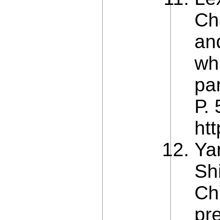
Ch
and
whi
pa
Р.
htt
Ya
Sh
Ch
pre