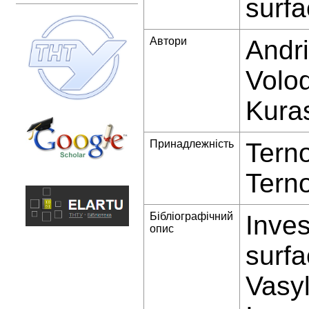
surfa
Автори
Andri
Volod
Kura
Принадлежність
Terno
Terno
Бібліографічний
Inves
опис
surfa
Vasyl