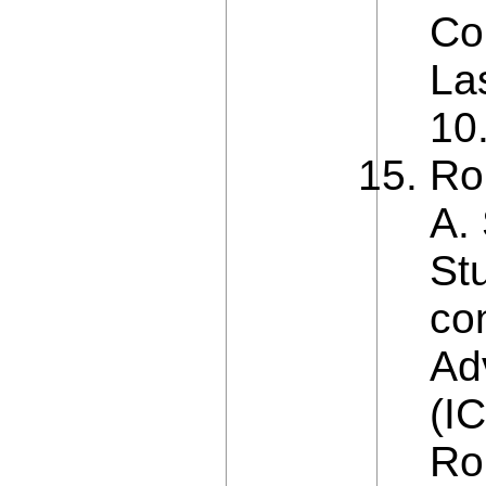
Co
La
10
Ro
A.
St
con
Ad
(I
Ro