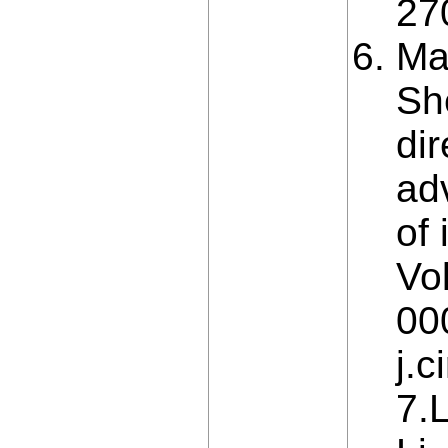
27
Ma
Sh
dir
ad
of
Vo
00
j.c
7.