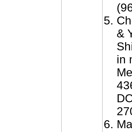
(96
Ch
& 
Shi
in 
Me
43
DO
27
Ma