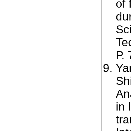
of 
dur
Sci
Tec
Р.
Ya
Sh
Ana
in 
tr