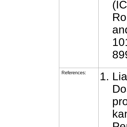
(I
Ro
an
10
89
References:
Lia
Do
pr
ka
Pe