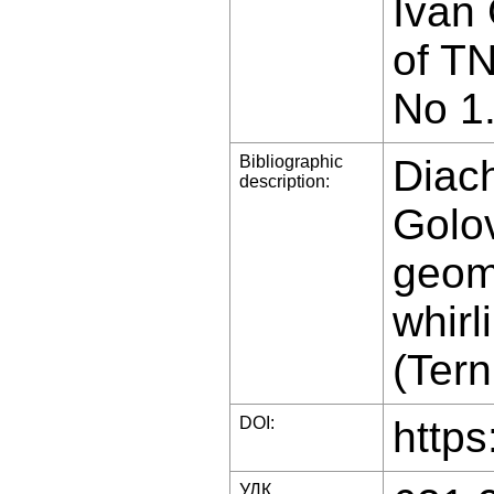
Ivan 
of T
No 1
Bibliographic
Diach
description:
Golov
geome
whirl
(Tern
DOI:
https
УДК