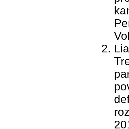
ka
Pe
Vo
Lia
Tr
pa
po
de
ro
201