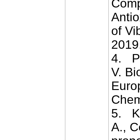
Comp
Antio
of V
2019.
4. Pe
V. Bi
Euro
Chemi
5. Kr
A., C