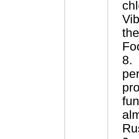
chl
Vi
the
Foo
8. 
per
pr
fu
alm
Ru