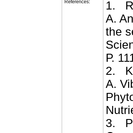
References:
1. R
A. An
the s
Scien
Р. 11
2. K
A. Vi
Phyto
Nutri
3. P