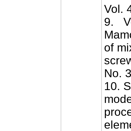
Vol. 
9. Vo
Mamc
of mi
screw
No. 3
10. 
model
proces
eleme