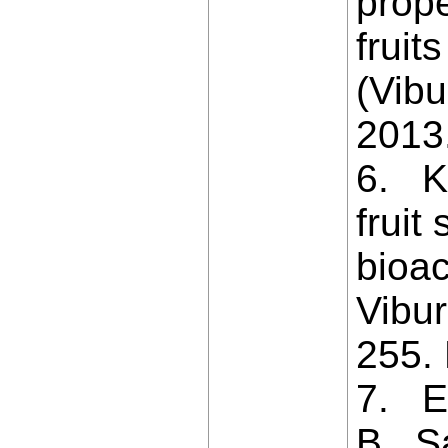
prope
fruit
(Vib
2013
6. K
fruit
bioa
Vibur
255. 
7. Er
B., S