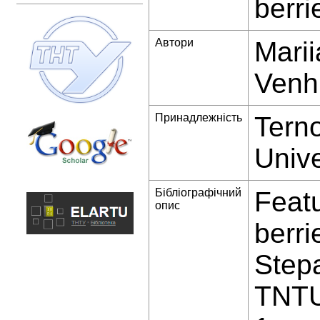
berri
Автори
Mari
Venh
Принадлежність
Terno
Unive
Бібліографічний
Featu
опис
berri
Stepa
TNTU