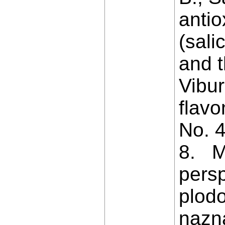
antio
(sali
and t
Vibur
flavo
No. 4
8. Ma
persp
plod
nazn