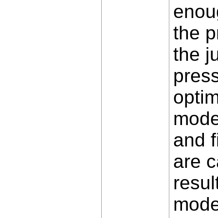
enoug
the p
the j
press
optim
modes
and f
are c
resul
mode