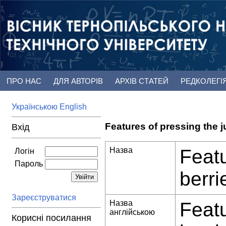
ПРО НАС
ДЛЯ АВТОРІВ
АРХІВ СТАТЕЙ
РЕДКОЛЕГІ
Українською
English
Features of pressing the 
Вхід
Назва
Featu
Логін
Пароль
berri
Зареєструватися
Назва
Featu
англійською
Корисні посилання