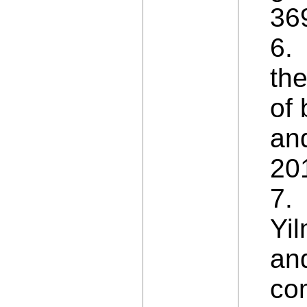
36
6.
the
of
and
201
7. 
Yil
and
co