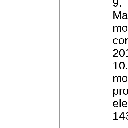
9. 
Ma
mod
con
201
10
mod
pro
ele
14