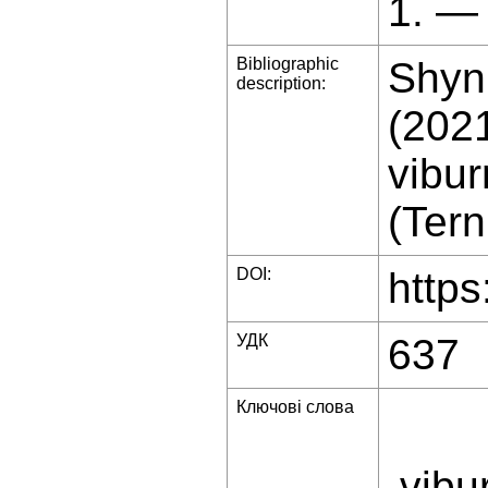
1. —
Bibliographic
Shyn
description:
(2021
vibur
(Tern
DOI:
https
УДК
637
Ключові слова
vibur