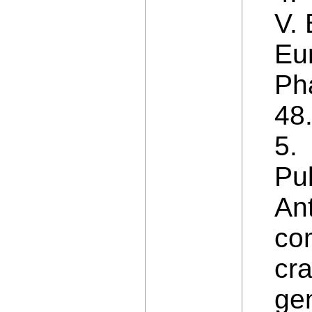
V. 
Eu
Ph
48
5. 
Pu
Ant
com
cr
ge