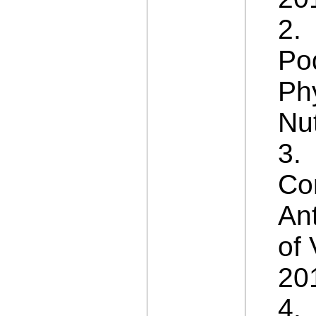
2.
Po
Phy
Nut
3.
Co
Ant
of
201
4. 