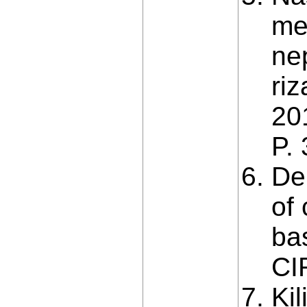
me
ne
ri
20
P. 
De
of 
ba
CI
Kil