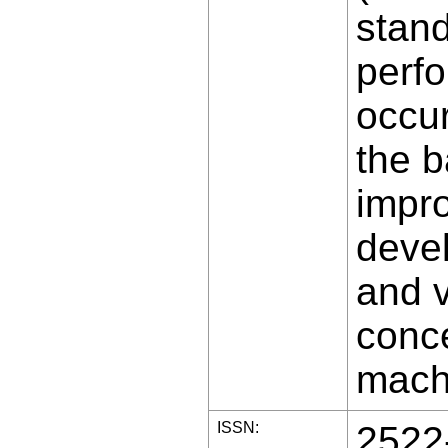
stand
perfo
occur
the b
impro
devel
and v
conce
machi
ISSN:
2522