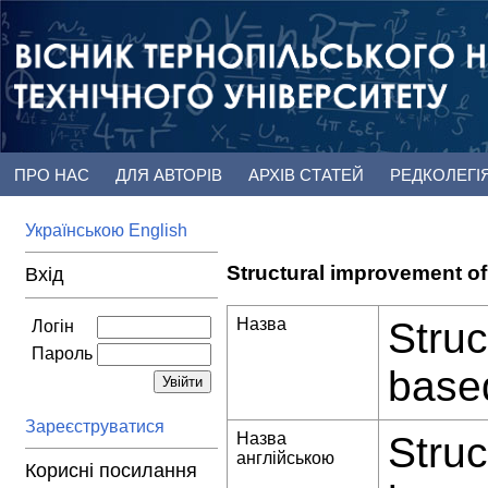
ПРО НАС
ДЛЯ АВТОРІВ
АРХІВ СТАТЕЙ
РЕДКОЛЕГІ
Українською
English
Structural improvement o
Вхід
Назва
Struc
Логін
Пароль
base
Зареєструватися
Назва
Struc
англійською
Корисні посилання