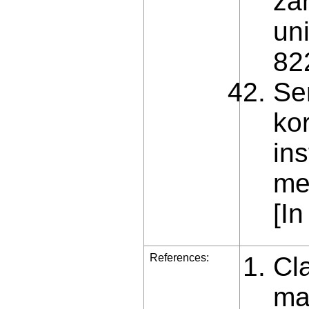
za
un
822
Se
ko
in
me
[Іn
References:
Cla
ma