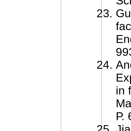
Sc
Guz
fac
En
99
An
Exp
in 
Ma
Р.
Ji