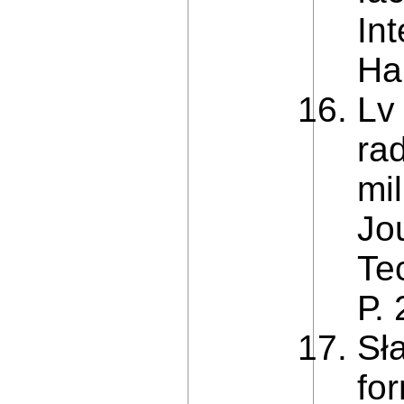
In
Ha
Lv
rad
mil
Jo
Te
Р.
Sł
fo