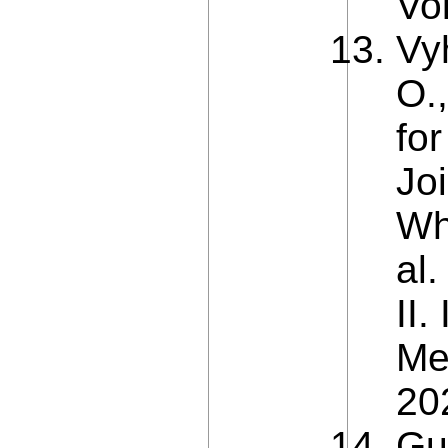
Vo
Vy
O.
fo
Jo
Wh
al
II.
Me
20
Gu