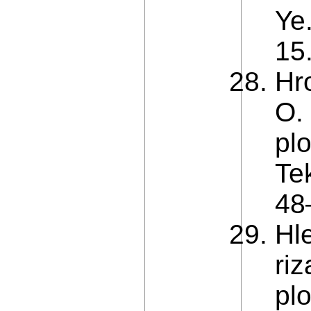
Ye
15.
Hr
O.
pl
Te
48–
Hl
ri
pl