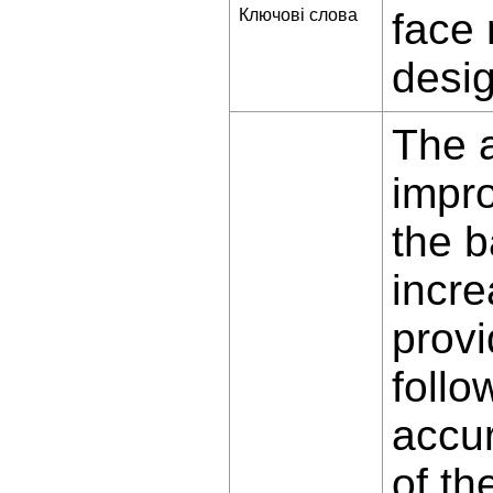
Ключові слова
face 
desig
The a
impro
the b
incre
provi
follo
accur
of th