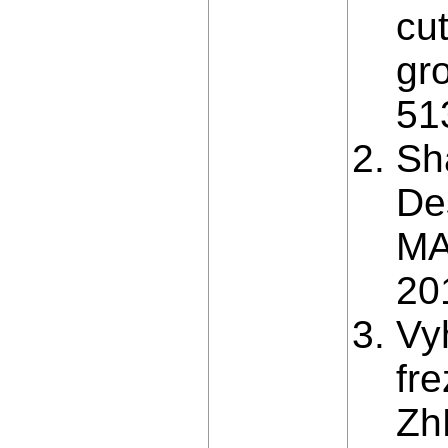
cu
gr
51
Sh
De
MA
20
Vy
fr
Zh