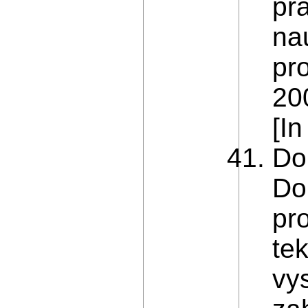
pra
na
pr
20
[In
Do
Do
pr
te
vy