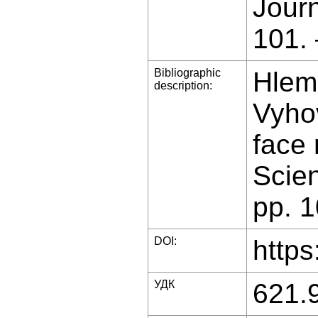
Jour
101.
Bibliographic
Hlemb
description:
Vyhov
face
Scien
pp. 
DOI:
https
УДК
621.