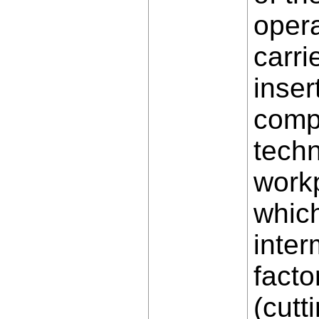
opera
carri
inser
comp
techn
workp
which
inter
facto
(cutt