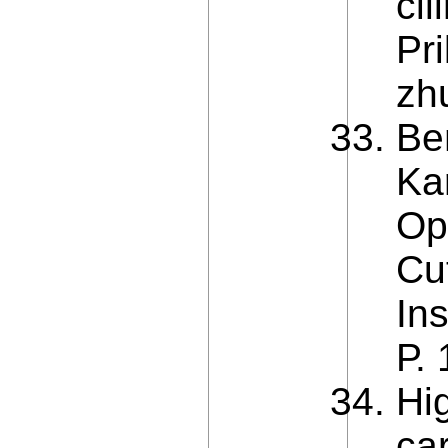
ci
Pr
zhu
Be
Ka
Op
Cu
In
Р.
Hi
ca