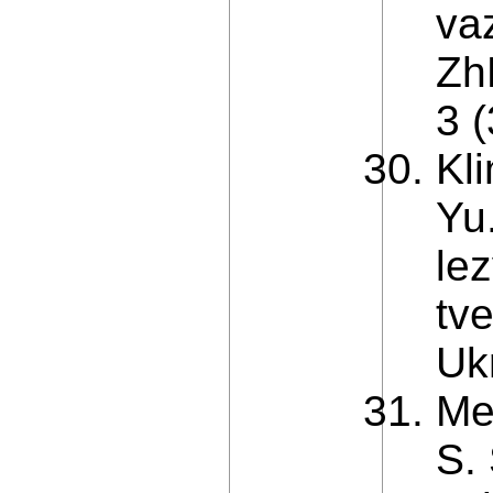
va
Zh
3 (
Kl
Yu
lez
tv
Ukr
Me
S.