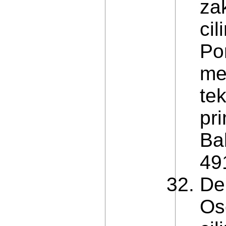
zak
ci
Po
me
tek
pri
Ba
491
Den
Os