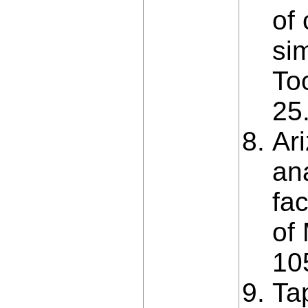
of 
si
To
25
Ar
an
fac
of
10
Ta