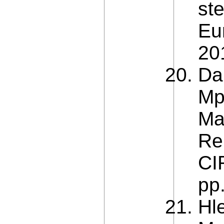
st
Eu
201
Dan
Mp
Ma
Re
CI
pp
Hl