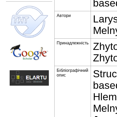
base
Автори
Larys
Meln
Принадлежність
Zhyto
Zhyt
Бібліографічний
Struc
опис
base
Hlemb
Melny