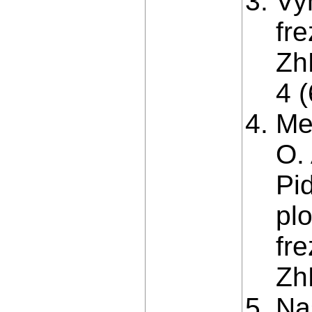
Vy
fr
Zh
4 (
Me
O. 
Pi
pl
fr
Zh
Na