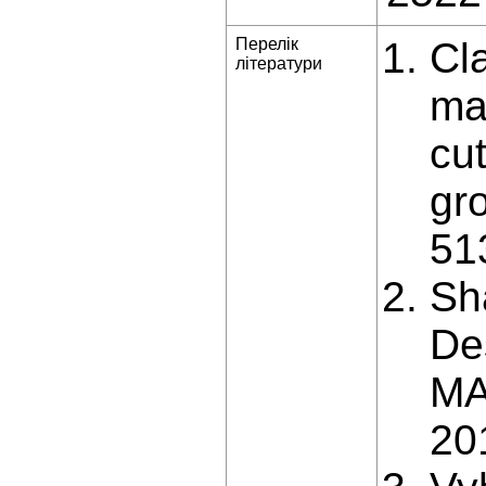
Перелік
Cla
літератури
ma
cu
gr
51
Sh
De
MA
20