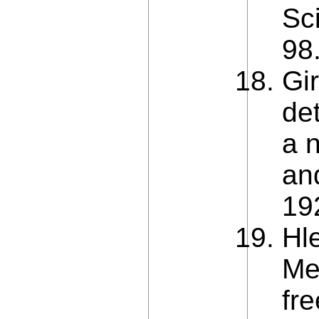
Sci
98.
Gi
det
a 
an
19
Hl
Me
fre