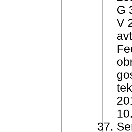
G 
V 
av
Fe
ob
go
te
20
10
Se