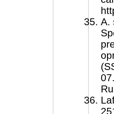
ht
A.
Sp
pr
op
(S
07
Ru
La
25