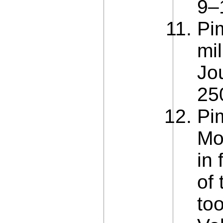
9–
Pi
mil
Jou
25
Pi
Mo
in
of
to