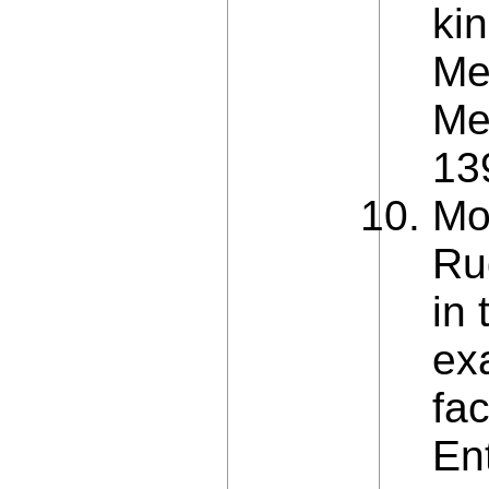
kin
Me
Me
13
Mo
Rud
in 
ex
fa
Ent