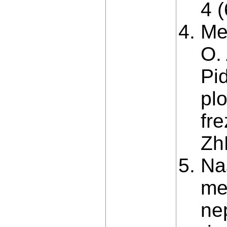
4 (
Me
O. 
Pi
pl
fr
Zh
Na
me
ne