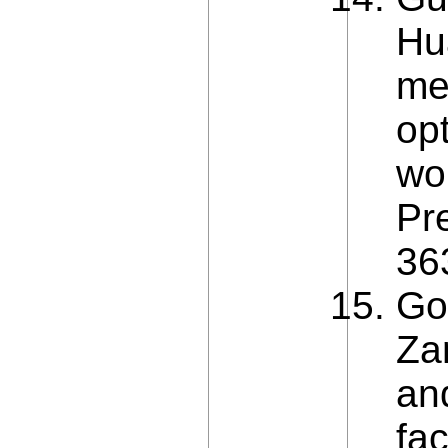
Hu
me
opt
wo
Pr
36
Gon
Zan
and
fa