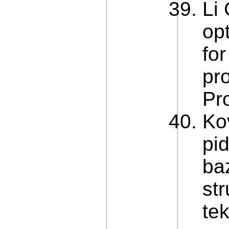
Li 
op
fo
pr
Pr
Ko
pi
ba
str
te