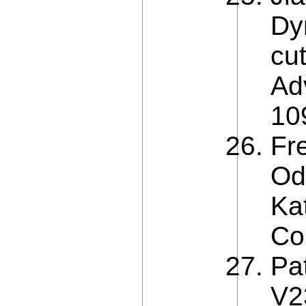
Dyn
cut
Ad
10
Fr
Od
Ka
Co
Pa
V2