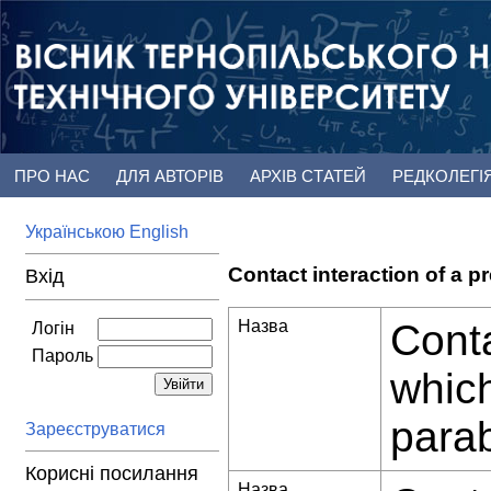
ПРО НАС
ДЛЯ АВТОРІВ
АРХІВ СТАТЕЙ
РЕДКОЛЕГІ
Українською
English
Contact interaction of a p
Вхід
Назва
Conta
Логін
Пароль
which
parab
Зареєструватися
Корисні посилання
Назва