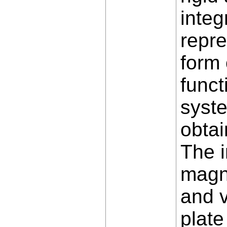
integ
repre
form 
funct
syste
obtai
The i
magni
and v
plate