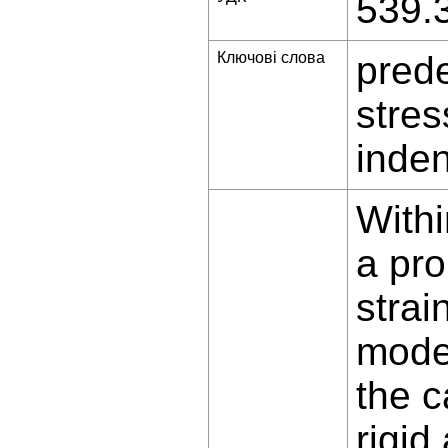
539.
Ключові слова
prede
stres
inden
Withi
a pro
strai
model
the c
rigid