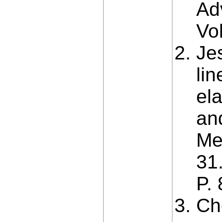
Ad
Vo
Je
lin
ela
an
Me
31.
P.
Ch