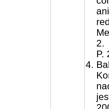
con
ani
re
Me
2.
P.
Bab
Ko
na
je
200