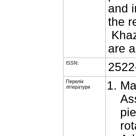
and i
the r
Khaz
are 
ISSN:
2522
Перелік
Ma
літератури
As
pie
rot