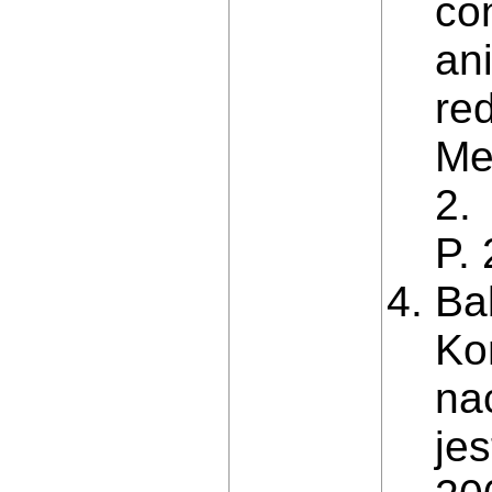
con
ani
re
Me
2.
P.
Bab
Ko
na
je