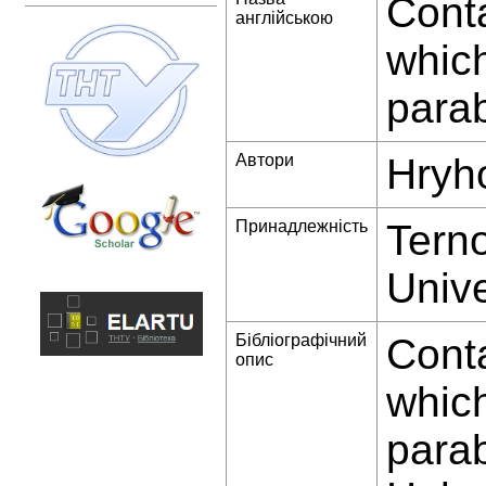
Conta
англійською
which
parab
Автори
Hryho
Принадлежність
Terno
Unive
Бібліографічний
Conta
опис
which
parab