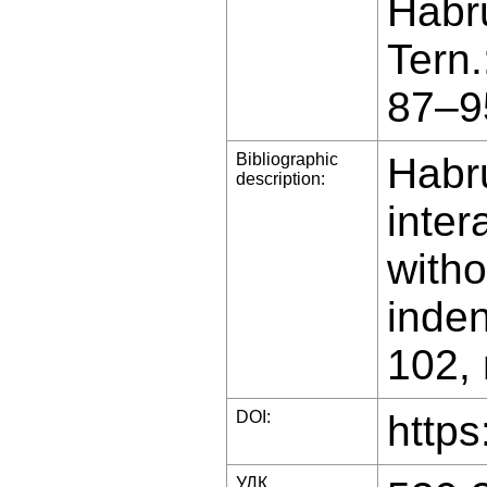
Habru
Tern
87–9
Bibliographic
Habru
description:
inter
witho
inden
102, 
DOI:
https
УДК