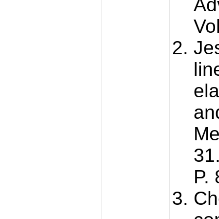
Ad
Vo
Je
lin
ela
an
Me
31.
P.
Ch