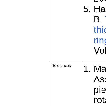
Ha
B.
thi
ri
Vol
References:
Ma
As
pie
rot