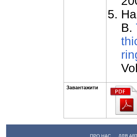
200
Ha
B.
thi
ri
Vol
Завантажити
ПРО НАС
ДЛЯ АВ