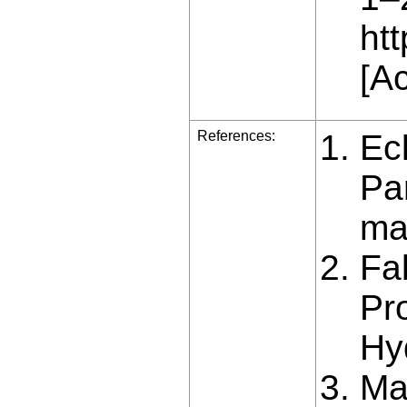
htt
[A
References:
Ec
Pa
ma
Fa
Pr
Hy
Ma