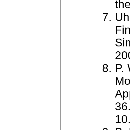
th
Uh
Fi
Si
20
P.
Mo
Ap
36
10