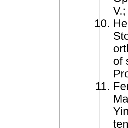
V.;
He
St
or
of
Pr
Fe
Ma
Yi
te