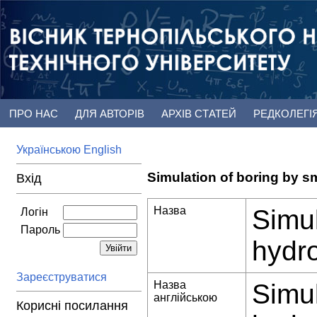
ПРО НАС
ДЛЯ АВТОРІВ
АРХІВ СТАТЕЙ
РЕДКОЛЕГІ
Українською
English
Simulation of boring by 
Вхід
Назва
Simul
Логін
Пароль
hydr
Зареєструватися
Назва
Simul
англійською
Корисні посилання