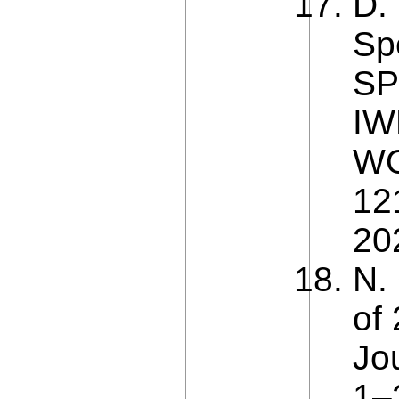
D.
Sp
SP
IW
WO
12
20
N.
of 
Jo
1–