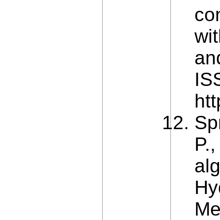
co
wi
and
IS
ht
Sp
P.,
al
Hy
Me