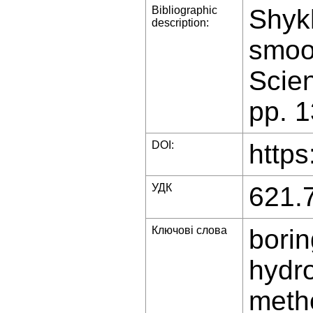
Bibliographic
Shykh
description:
smoo
Scien
pp. 
DOI:
https
УДК
621.
Ключові слова
borin
hydr
meth