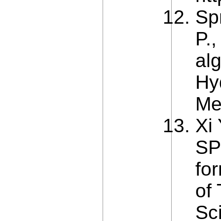
Sp
P.,
al
Hy
Me
Xi
SP
fo
of
Sc