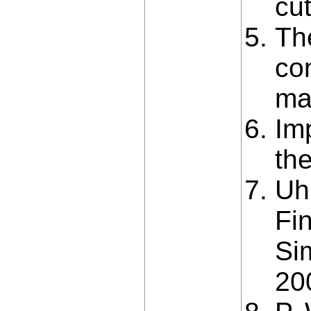
cut
Th
con
ma
Im
th
Uh
Fi
Si
20