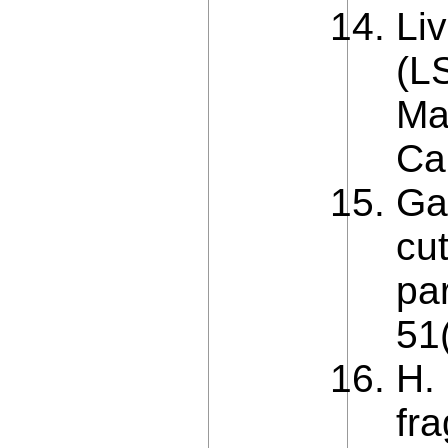
Li
(L
Ma
Cal
Ga
cu
pa
51
H. 
fr