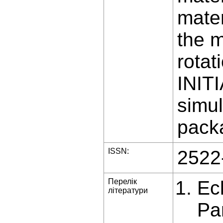
mater
the m
rotat
INIT
simul
packa
ISSN:
2522
Перелік
Ec
літератури
Pa