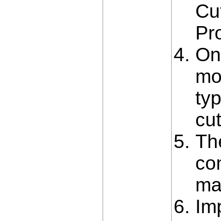
Cu
Pr
On
mo
ty
cut
Th
con
ma
Im