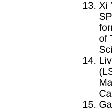
Xi
SP
fo
of
Sc
Li
(L
Ma
Cal
Ga