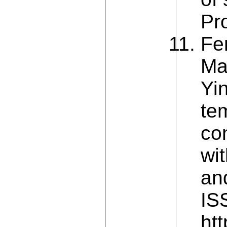
Pr
Fe
Ma
Yi
te
co
wi
and
IS
ht