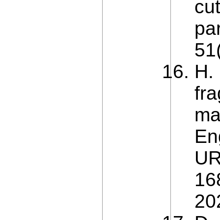
cu
pa
51
H. 
fr
ma
Eng
UR
16
20