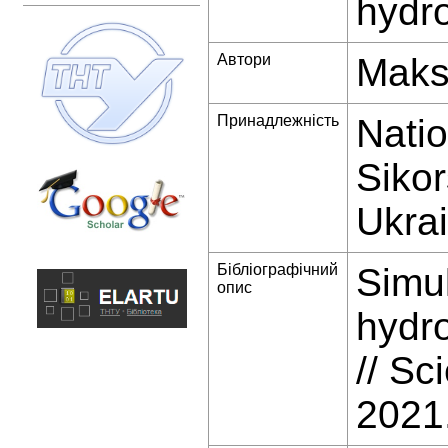
hydr
Автори
Maks
Принадлежність
Natio
Sikor
Ukra
Бібліографічний
Simul
опис
hydr
// Sc
2021