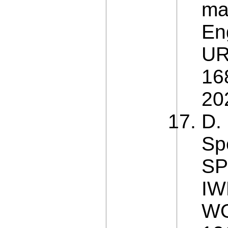
ma
Eng
UR
16
20
D.
Sp
SP
IW
WO