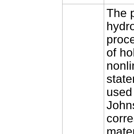
The p
hydro
proce
of ho
nonli
state
used 
John
corre
mater