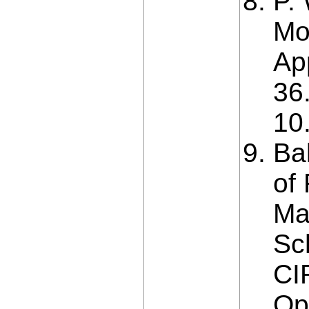
P.
Mo
Ap
36
10
Ba
of
Ma
Sc
CI
Op