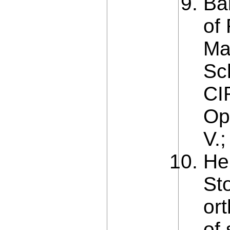
Ba
of
Ma
Sc
CI
Op
V.;
He
St
or
of