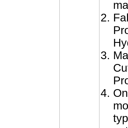
ma
Fa
Pr
Hy
Ma
Cu
Pr
On
mo
ty