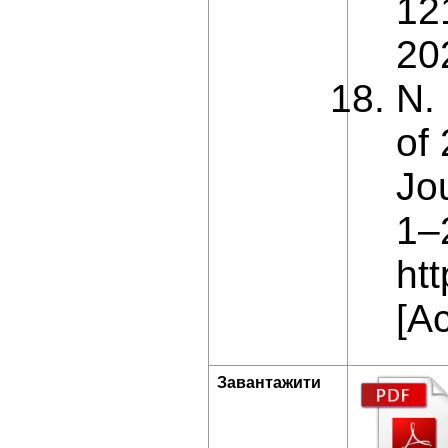
12
20
N.
of 
Jo
1–
htt
[A
Завантажити