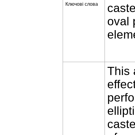
Ключові слова
caste
oval 
elem
This 
effec
perfo
ellip
caste