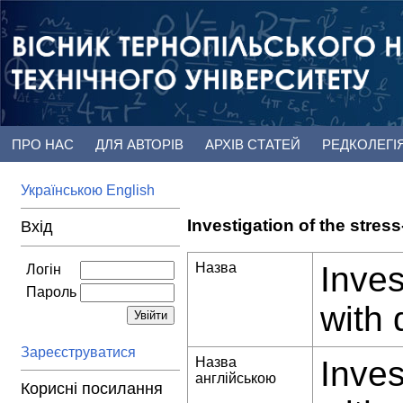
ПРО НАС
ДЛЯ АВТОРІВ
АРХІВ СТАТЕЙ
РЕДКОЛЕГІ
Українською
English
Investigation of the stress
Вхід
Назва
Inves
Логін
Пароль
with 
Зареєструватися
Назва
Inves
англійською
Корисні посилання