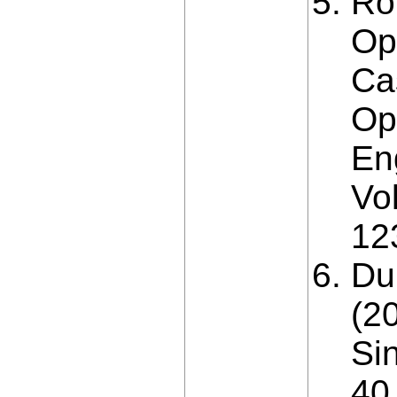
Ro
Op
Ca
Op
En
Vo
12
Du
(2
Si
40