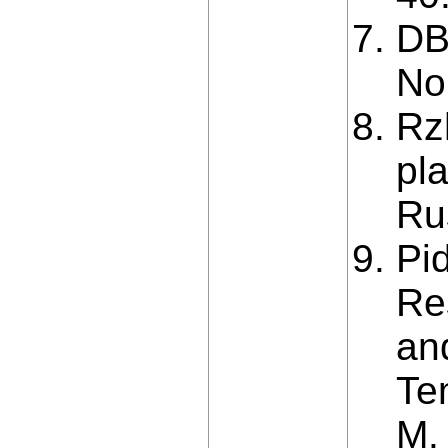
DB
No
Rzh
pla
Ru
Pi
Re
an
Te
M. 