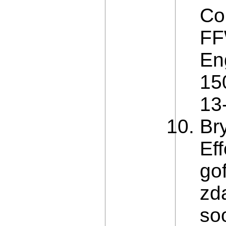
Co
FF
En
15
13
Bry
Ef
go
zda
so