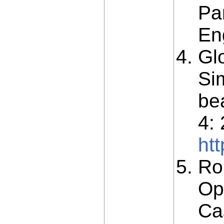
Pa
En
Gl
Sim
be
4:
ht
Ro
Op
Ca