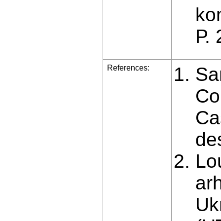
kon
Р. 
References:
Sa
Co
Ca
de
Lou
arh
Ukr