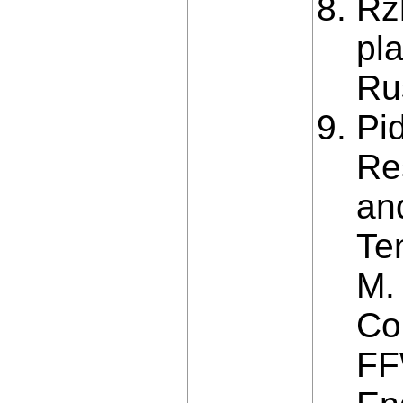
Rzh
pla
Ru
Pi
Re
an
Te
M. 
Co
FF