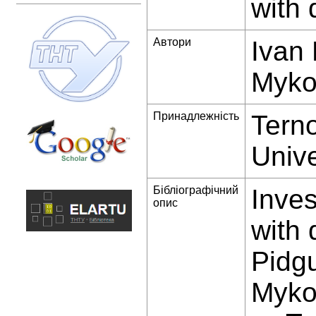
with 
Автори
Ivan 
Myko
Принадлежність
Terno
Unive
Бібліографічний
Inves
опис
with 
Pidgu
Mykol