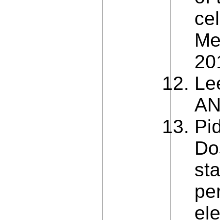
cel
Me
20
Le
AN
Pid
Do
st
pe
el