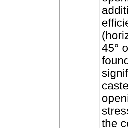
addit
effic
(hori
45° o
found
signi
caste
openi
stres
the c