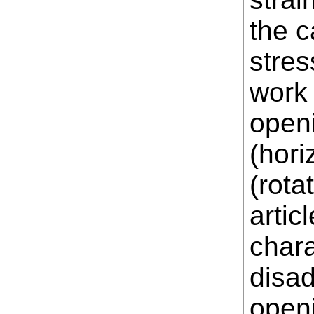
the c
stres
work 
open
(hori
(rota
artic
chara
disa
openi