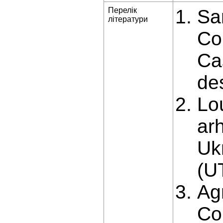
Перелік
Sa
літератури
Co
Ca
de
Lou
arh
Ukr
(U
Ag
Co