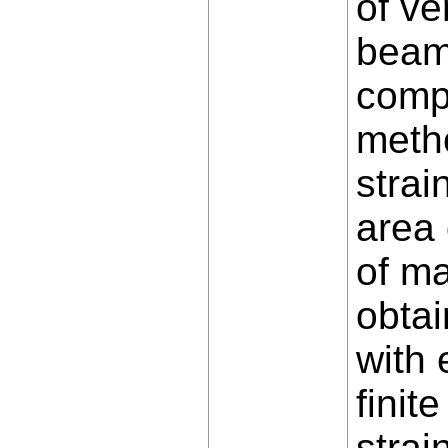
of ve
beam 
compa
metho
strai
area 
of m
obta
with 
finit
strai