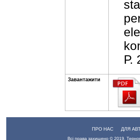
st
pe
el
kon
Р. 
Завантажити
ПРО НАС
ДЛЯ АВ
Всі права захищено © 2019. Терноп