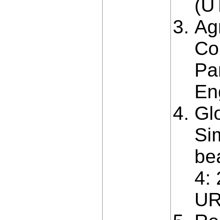
(U
Ag
Co
Pa
En
Gl
Sim
be
4:
UR