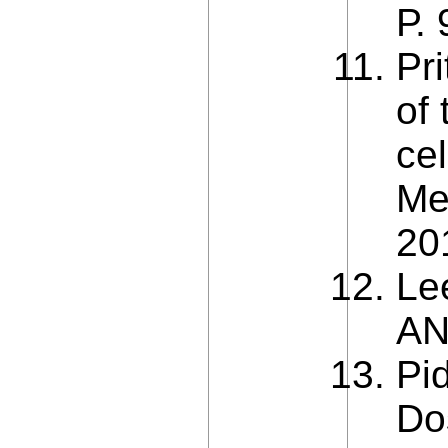
Р. 
Pri
of 
cel
Me
20
Le
AN
Pid
Do