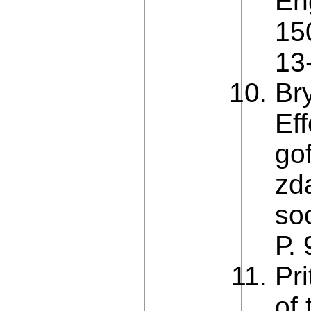
En
15
13
Bry
Ef
go
zda
so
Р. 
Pri
of 