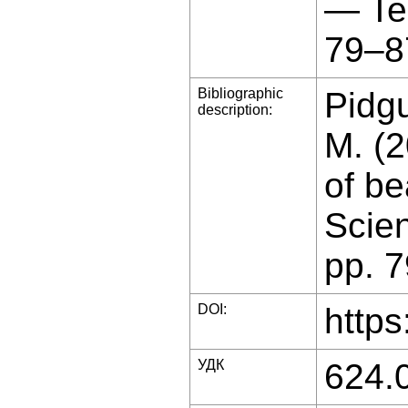
— Te
79–8
Bibliographic
Pidgu
description:
M. (2
of be
Scien
pp. 
DOI:
https
УДК
624.