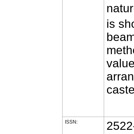
natur
is sh
beams
metho
valu
arran
caste
ISSN:
2522