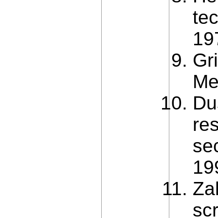
tec
19
Gr
Me
Du
re
se
19
Za
scr