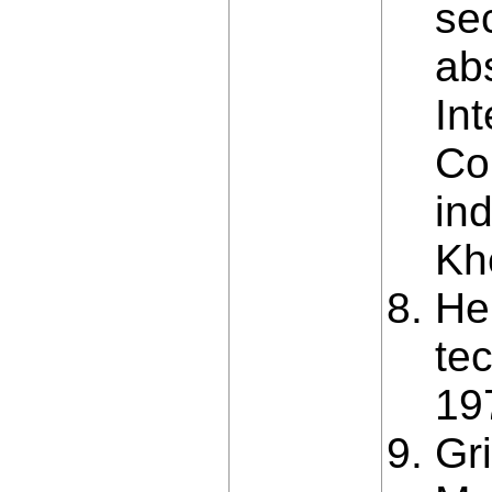
se
abs
Int
Co
in
Kh
He
tec
19
Gr