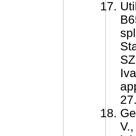
Ut
B6
sp
St
SZ
Iva
ap
27
Ge
V.,