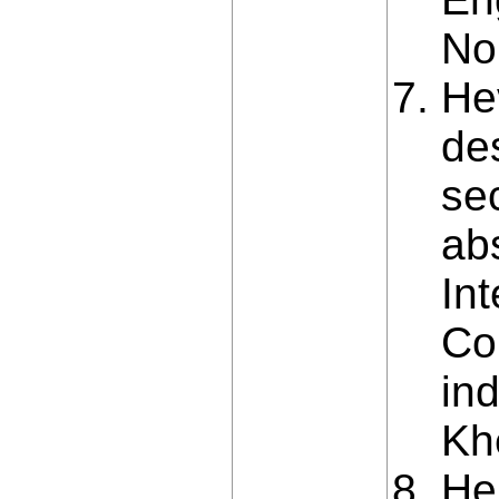
No
He
de
se
abs
Int
Co
in
Kh
He