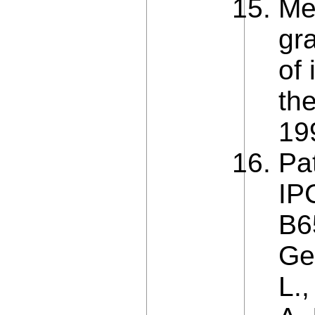
Me
gr
of 
th
199
Pa
IP
B6
Ge
L.