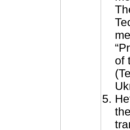
The
Te
me
“P
of
(T
Ukr
Hev
th
tr