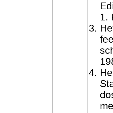
Ed
1. 
He
fe
sc
19
Hev
St
do
me