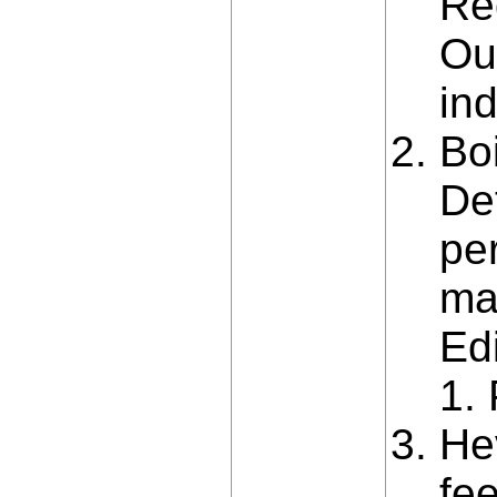
Re
Ou
ind
Boi
De
per
mac
Ed
1. 
He
fe