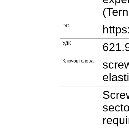
(Tern
DOI:
https
УДК
621.
Ключові слова
screw
elast
Screw
secto
requi