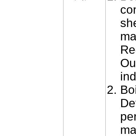
con
she
ma
Re
Ou
ind
Boi
De
per
mac