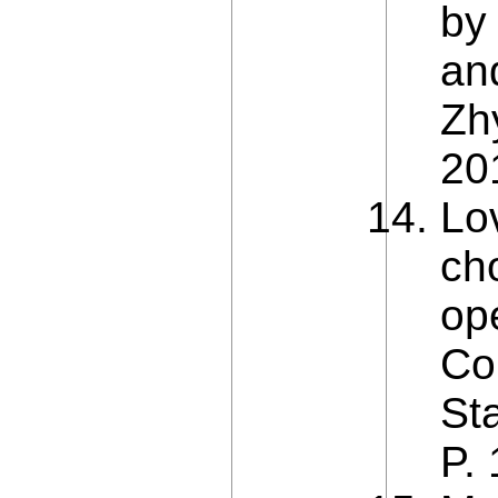
by
and
Zh
20
Lo
ch
op
Col
Sta
P.