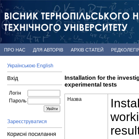
ПРО НАС
ДЛЯ АВТОРІВ
АРХІВ СТАТЕЙ
РЕДКОЛЕГІ
Українською
English
Installation for the invest
Вхід
experimental tests
Логін
Назва
Insta
Пароль
worki
Зареєструватися
resul
Корисні посилання