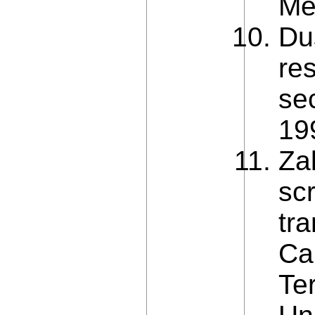
Me
Du
re
se
19
Za
scr
tra
Ca
Ter