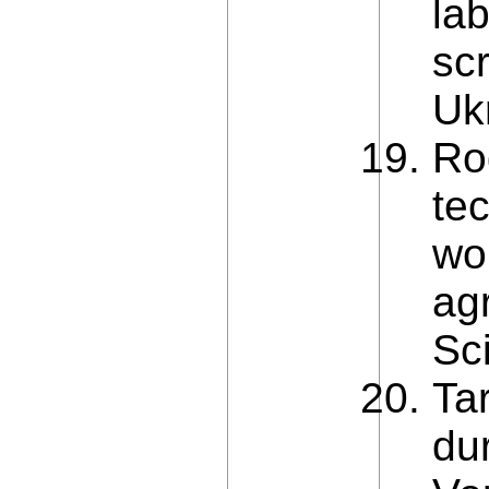
lab
sc
Uk
Ro
tec
wo
agr
Sc
Ta
du