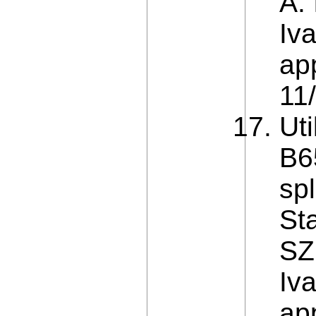
A. 
Iva
ap
11
Ut
B6
sp
St
SZ
Iva
ap