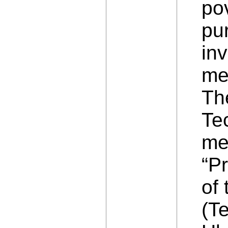
po
pur
in
me
The
Te
me
“P
of
(T