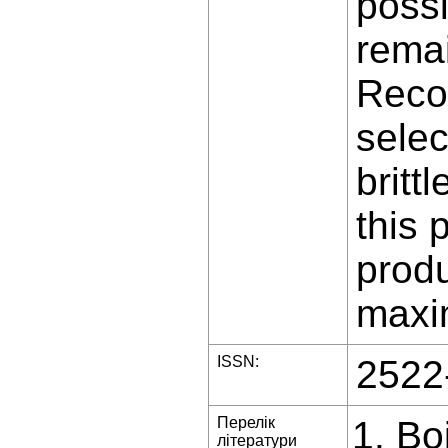
possi
remai
Reco
selec
britt
this 
produ
maxi
ISSN:
2522
Перелік
Boi
літератури