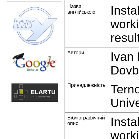
Назва
Insta
англійською
worki
resul
Автори
Ivan 
Dovbu
Принадлежність
Terno
Unive
Бібліографічний
Insta
опис
worki