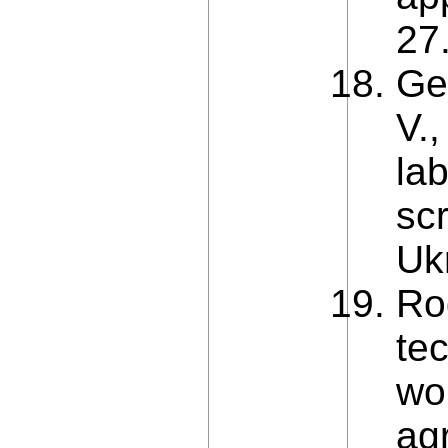
27
Ge
V.,
lab
sc
Uk
Ro
tec
wo
agr