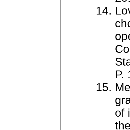
Lo
ch
op
Col
Sta
P.
Me
gr
of 
th