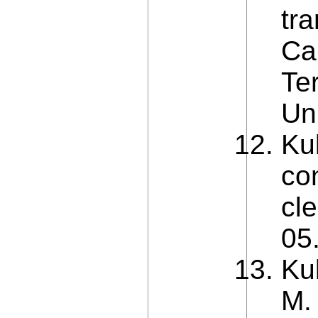
tra
Ca
Ter
Uni
Ku
co
cl
05
Kul
M. 