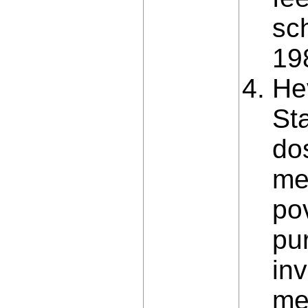
sc
19
Hev
St
do
me
po
pur
in
me