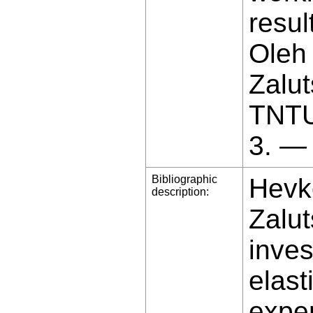
resul
Oleh 
Zalut
TNTU
3. —
Bibliographic
Hevko
description:
Zalut
inves
elast
exper