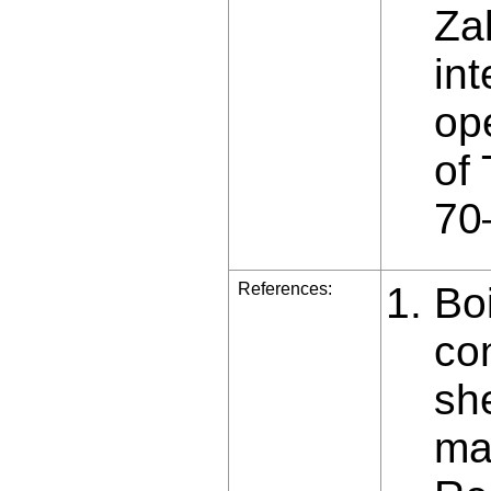
Zal
int
ope
of
70
References:
Boi
con
she
ma