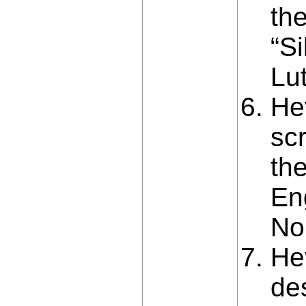
the
“S
Lut
He
sc
the
En
No
He
de