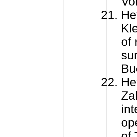
Vo
Hev
Kl
of 
su
Bu
He
Zal
int
ope
of