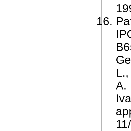
199
Pa
IP
B6
Ge
L.
A. 
Iva
ap
11