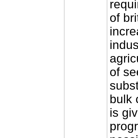
requi
of br
incre
indus
agric
of se
subst
bulk 
is gi
progr