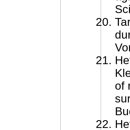
Sc
Ta
du
Vo
Hev
Kl
of 
su
Bu
He