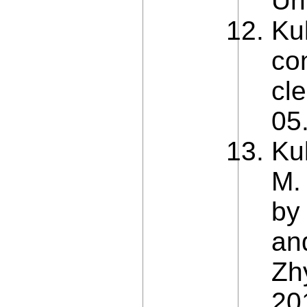
Uni
Ku
co
cl
05
Kul
M. 
by
and
Zh
20