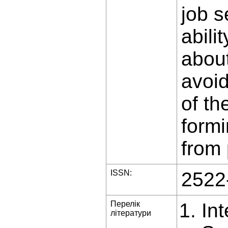
job s
abili
about
avoid
of th
formi
from
ISSN:
2522
Перелік
In
літератури