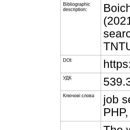
Bibliographic
Boich
description:
(2021
searc
TNTU 
DOI:
https
УДК
539.
Ключові слова
job s
PHP,
The w