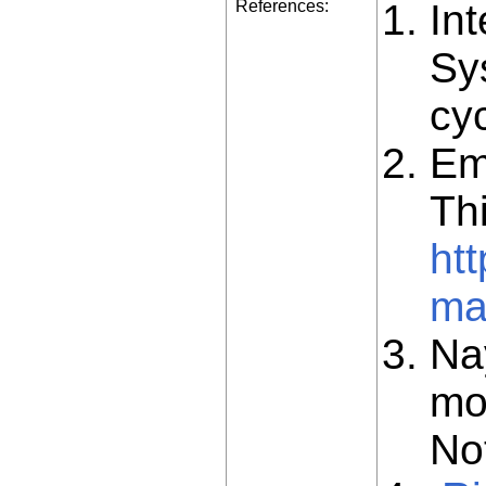
References:
In
Sy
cy
Em
Th
ht
ma
Na
mo
No