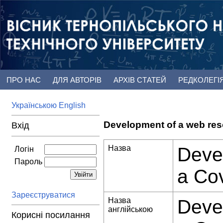
ПРО НАС
ДЛЯ АВТОРІВ
АРХІВ СТАТЕЙ
РЕДКОЛЕГІ
Українською
English
Development of a web reso
Вхід
Назва
Devel
Логін
Пароль
a Co
Зареєструватися
Назва
Devel
англійською
Корисні посилання