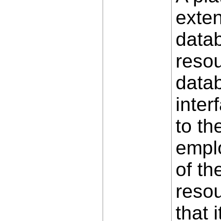
exten
datab
resou
datab
inter
to th
emplo
of th
resou
that 