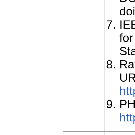
do
IE
fo
St
Ra
UR
ht
PH
ht