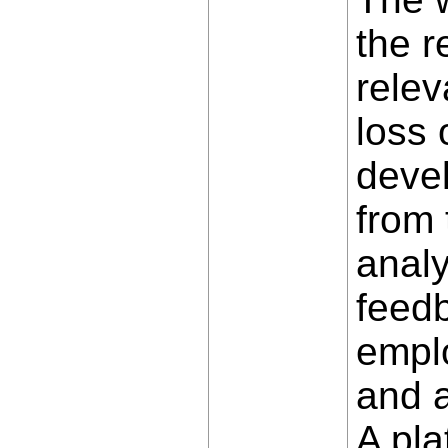
the r
relev
loss 
devel
from 
analy
feedb
emplo
and a
A pl