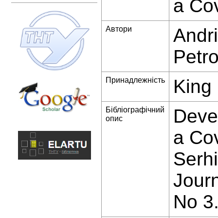
a Co
Автори
Andri
Petro
Принадлежність
King 
Бібліографічний
Devel
опис
a Cov
Serhi
Jour
No 3