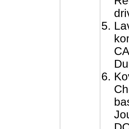
Re
dr
La
ko
CA
Du
Ko
Ch
bas
Jou
DOI