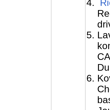
Ri
Re
dr
La
ko
CA
Du
Ko
Ch
bas