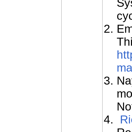
Sy
cy
Em
Th
ht
ma
Na
mo
No
Ri