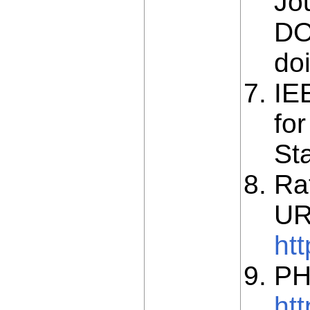
Jou
DOI
do
IE
fo
St
Ra
UR
ht
PH
ht