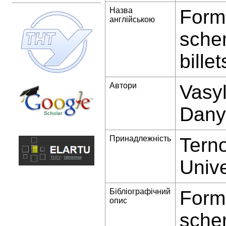
Назва
Forma
англійською
schem
bill
Автори
Vasyl
Dany
Принадлежність
Terno
Unive
Бібліографічний
Forma
опис
schem