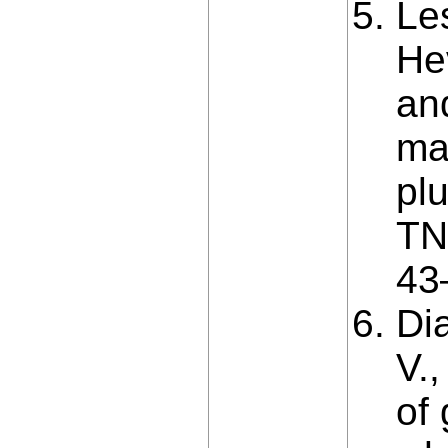
Le
He
an
ma
plu
TN
43
Dia
V.,
of