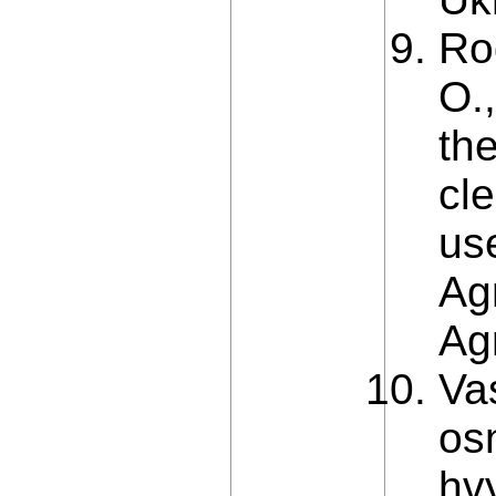
Ro
O.,
th
cl
us
Agr
Agr
Va
os
hv