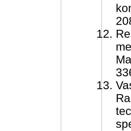
ko
208
Re
me
Ma
336
Va
Ra
tec
spe