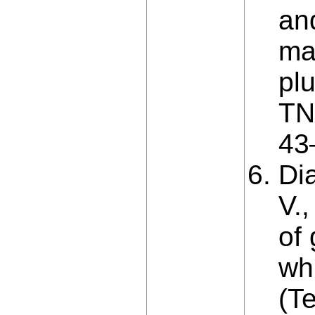
an
ma
plu
TN
43
Dia
V.,
of
wh
(Te