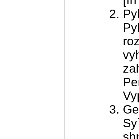
[In
Pyl
Py
ro
vy
za
Per
Vyp
Gev
Sy
sh