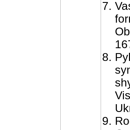
Va
fo
Ob
16
Pyl
sy
sh
Vi
Ukr
Ro