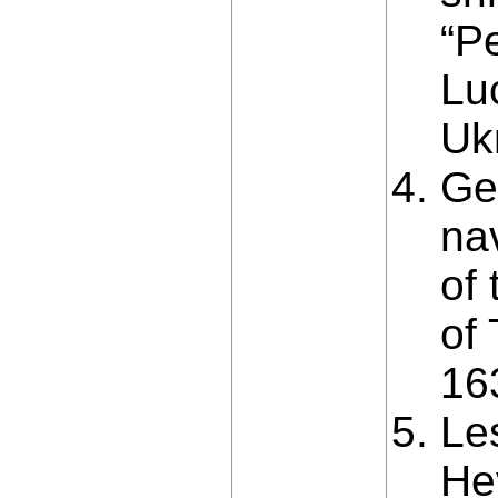
“Pe
Lu
Ukr
Ge
na
of 
of
163
Le
He