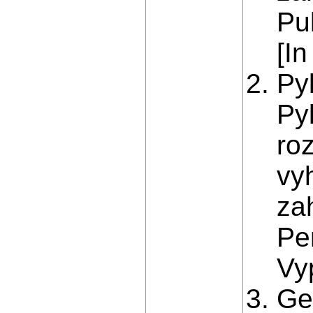
Pu
[In
Pyl
Py
ro
vy
za
Per
Vyp
Gev