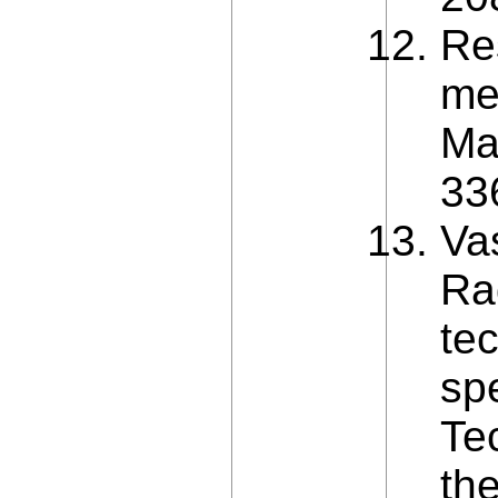
Re
me
Ma
336
Va
Ra
tec
spe
Te
th