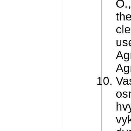
O.,
th
cl
us
Agr
Agr
Va
os
hv
vyk