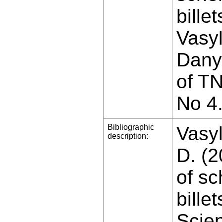
bille
Vasyl
Danyl
of T
No 4
Bibliographic
Vasyl
description:
D. (2
of sc
bille
Scien