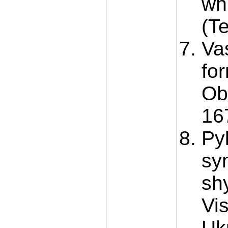
wh
(Te
Va
fo
Ob
16
Pyl
sy
sh
Vi
Ukr