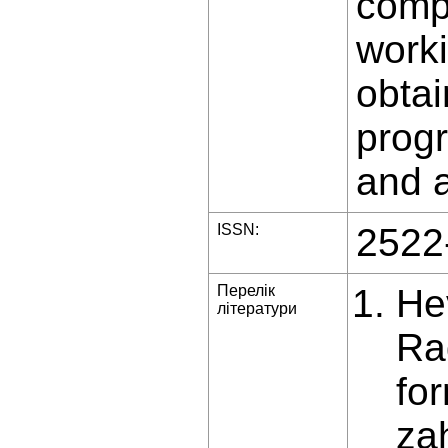
compo
worki
obtai
progr
and a
ISSN:
2522
Перелік
Hev
літератури
Ra
fo
za