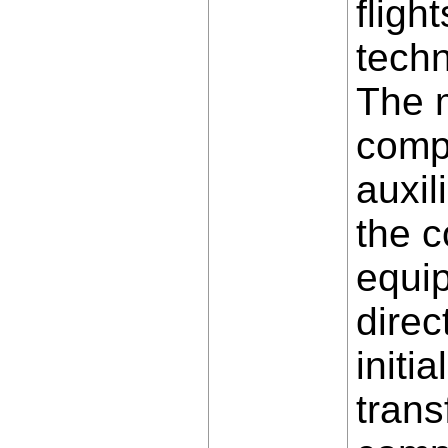
fligh
tech
The 
compo
auxil
the c
equip
direc
initi
trans