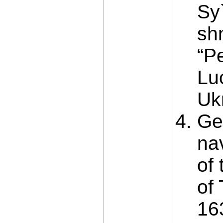
Sy
sh
“Pe
Lu
Ukr
Ge
na
of 
of
163