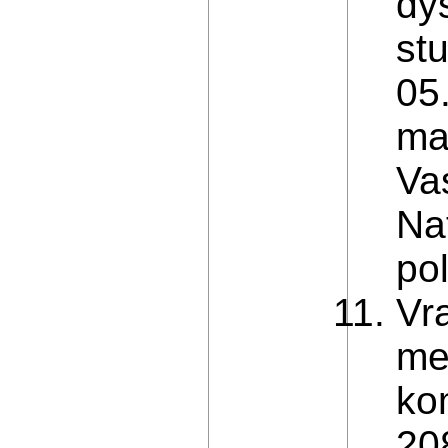
dy
st
05
ma
Vas
Nat
pol
Vr
me
ko
208