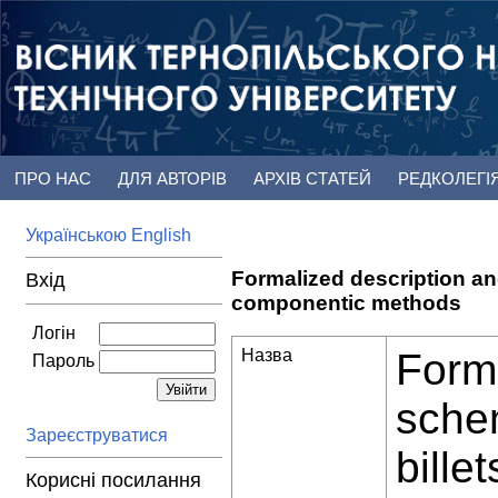
ПРО НАС
ДЛЯ АВТОРІВ
АРХІВ СТАТЕЙ
РЕДКОЛЕГІ
Українською
English
Formalized description and
Вхід
componentic methods
Логін
Назва
Forma
Пароль
schem
Зареєструватися
bill
Корисні посилання