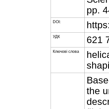
pp. 
DOI:
https
УДК
621 
Ключові слова
helic
shap
Base
the u
descr