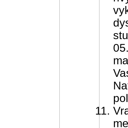
vyk
dy
st
05
ma
Vas
Nat
pol
Vr
me