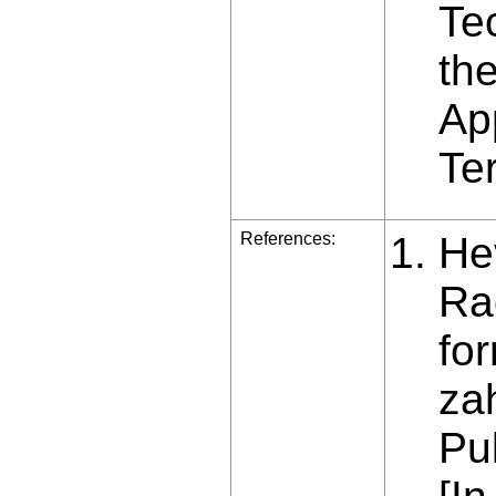
Te
th
Ap
Te
References:
Hev
Ra
fo
za
Pu