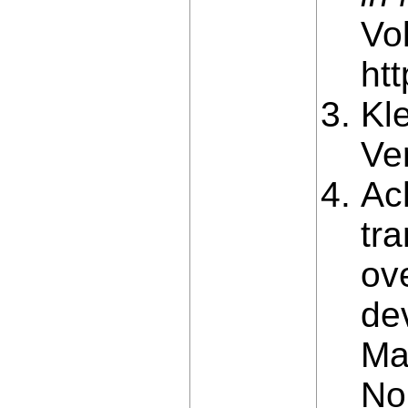
Vo
ht
Kl
Ve
Ach
tr
ov
de
Ma
No