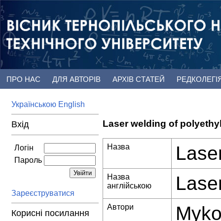
ПРО НАС
ДЛЯ АВТОРІВ
АРХІВ СТАТЕЙ
РЕДКОЛЕГІ
Українською
English
Laser welding of polyethy
Вхід
Назва
Laser
Логін
Пароль
Назва
Laser
англійською
Зареєструватися
Автори
Myko
Корисні посилання