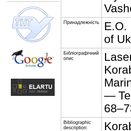
Vash
Принадлежність
E.O. 
of Uk
Бібліографічний
Laser
опис
Kora
Marin
— Te
68–7
Bibliographic
Korab
description: