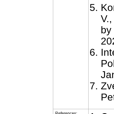
Ko
V.
by
20
In
Pol
Ja
Zve
Pe
References: