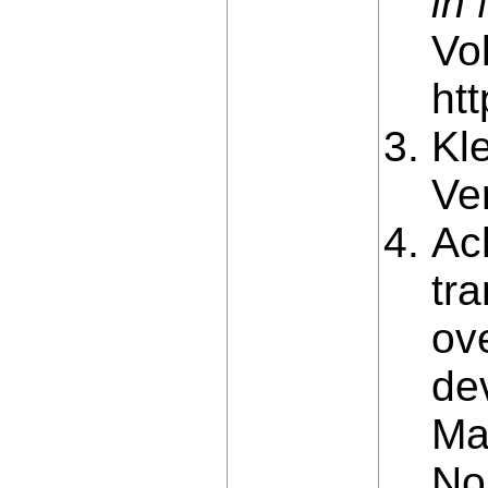
in
Vo
ht
Kl
Ve
Ach
tr
ov
de
Ma
No