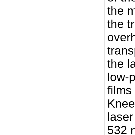
the 
the t
overh
trans
the l
low-p
films
Knee
laser
532 n