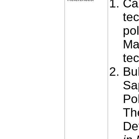
Cal
te
pol
Ma
te
Bu
Sa
Po
Th
De