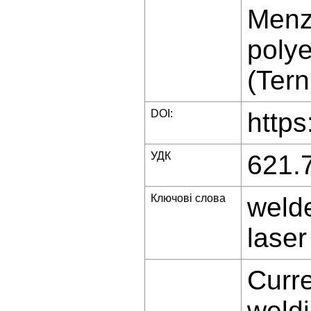
Menz
polye
(Tern
DOI:
https
УДК
621.
Ключові слова
welde
laser
Curre
weldi