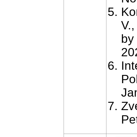
Ko
V.
by
20
In
Pol
Ja
Zve
Pe