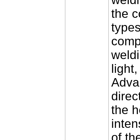
the c
types
compe
weldi
light
Advan
direc
the h
inten
of th