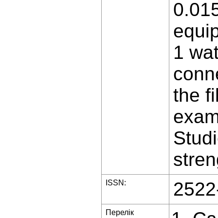
0.01
equip
1 wa
conne
the f
exami
Studi
stren
ISSN:
2522
Перелік