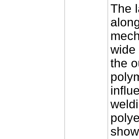
The 
along
mecha
wide 
the o
polym
influ
weldi
polye
shown