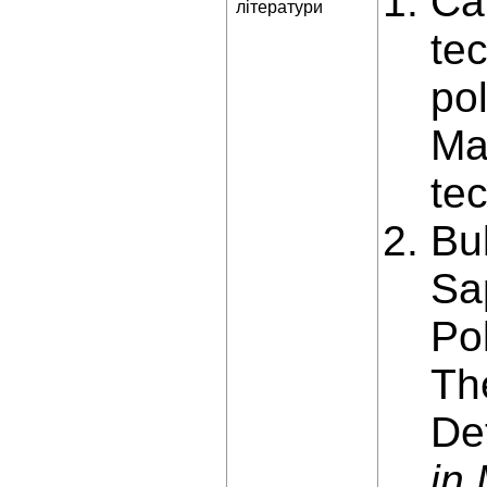
Cal
літератури
te
pol
Ma
te
Bu
Sa
Po
Th
De
in