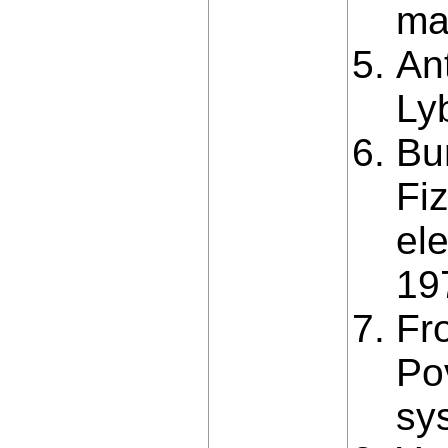
mat
Ant
Ly
Bur
Fi
el
19
Fr
Po
sy