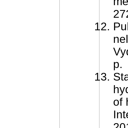
met
27
Pu
ne
Vy
p.
St
hy
of
Int
20