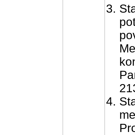
St
po
po
Me
kon
Pan
21
St
me
Pr