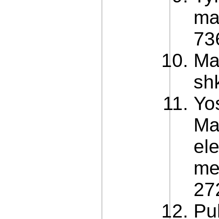
ma
73
Ma
sh
Yo
Ma
el
met
27
Pu