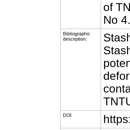
of T
No 4
Bibliographic
Stash
description:
Stash
poten
defo
conta
TNTU 
DOI:
https