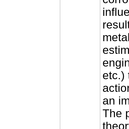
influ
resul
metal
estim
engin
etc.)
actio
an im
The 
theor