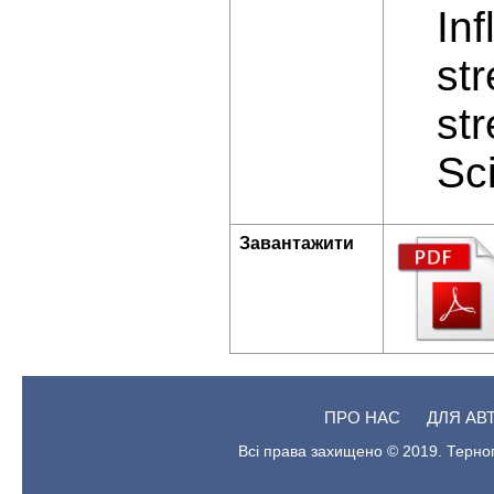
In
str
str
Sc
Завантажити
ПРО НАС
ДЛЯ АВ
Всі права захищено © 2019. Терноп