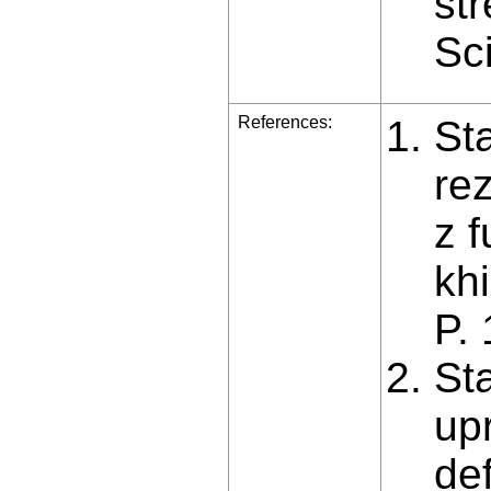
str
Sc
References:
St
re
z f
kh
P.
St
up
de