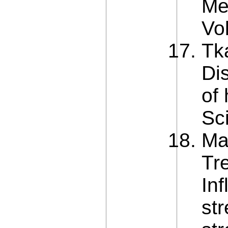
Met
Vol
Tka
Di
of 
Sc
Ma
Tre
In
str