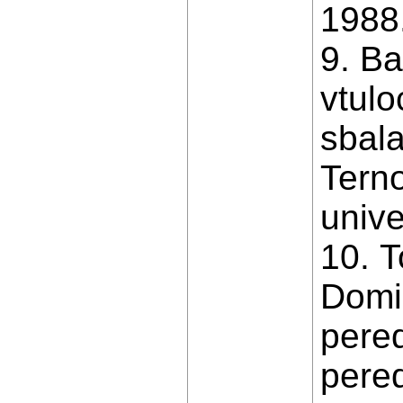
1988.
9. B
vtul
sbala
Tern
unive
10. T
Domi
pered
pered