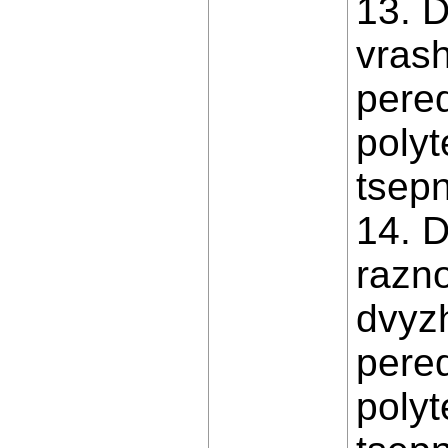
13. 
vras
pere
poly
tsepn
14. D
razn
dvyz
pere
poly