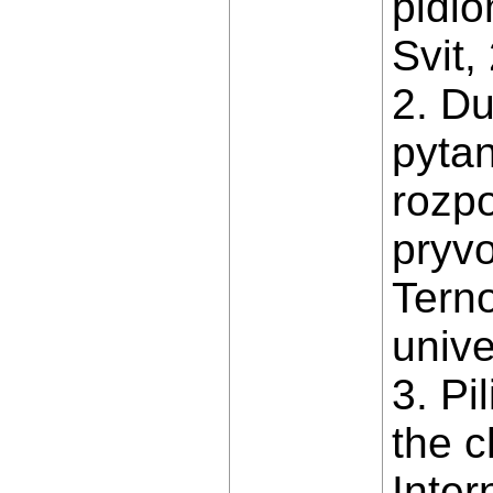
pidio
Svit,
2. Du
pytan
rozpo
pryvo
Tern
unive
3. Pi
the c
Inter