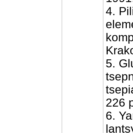
4. Pi
elem
kompo
Krako
5. Gl
tsep
tsepi
226 р
6. Ya
lants