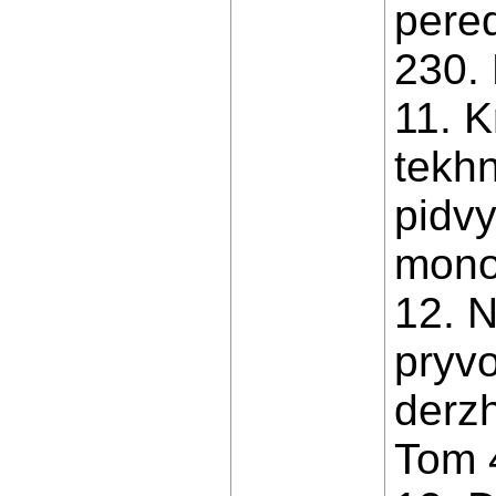
pered
230. 
11. K
tekh
pidvy
monoh
12. 
pryvo
derz
Tom 4