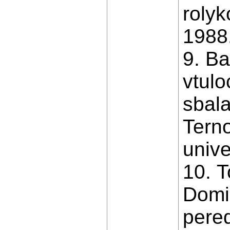
rolyk
1988.
9. B
vtul
sbala
Tern
unive
10. T
Domi
pered