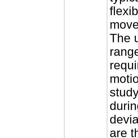
flexi
movem
The u
range
requi
motio
study
durin
devia
are t