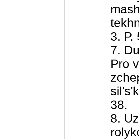
mash
tekhn
3. Р.
7. Du
Pro 
zchep
silʹs
38.
8. Uz
rolyk