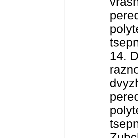
vras
pere
poly
tsepn
14. D
razn
dvyz
pere
poly
tsepn
Zubch