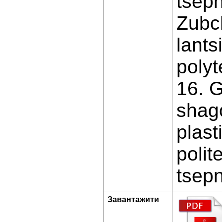
tsepn
Zubch
lant
polyt
16. G
shago
plast
polit
tsepn
Завантажити