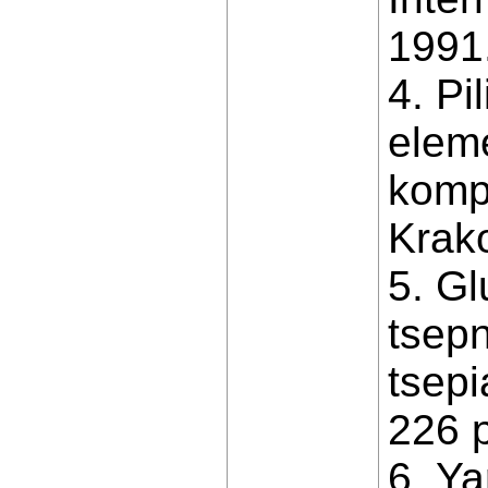
1991
4. Pi
elem
kompo
Krako
5. Gl
tsep
tsepi
226 р
6. Ya