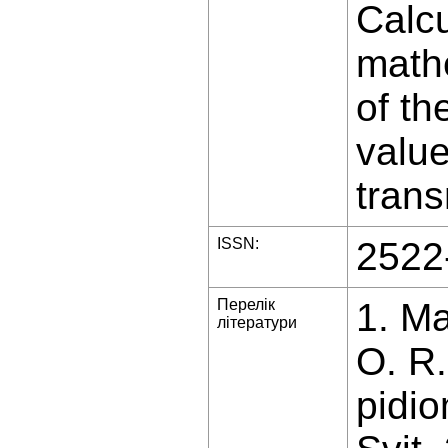
Calc
math
of th
value
trans
ISSN:
2522
Перелік
1. Ma
літератури
O. R.
pidio