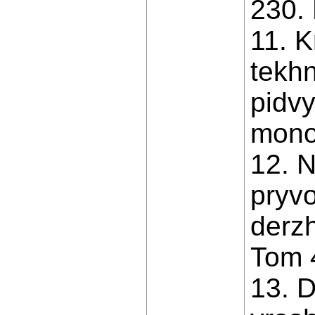
230. 
11. K
tekh
pidvy
monoh
12. 
pryvo
derz
Tom 4
13. 