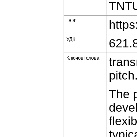
TNTU 
DOI:
https
УДК
621.
Ключові слова
trans
pitch
The 
devel
flexi
typic