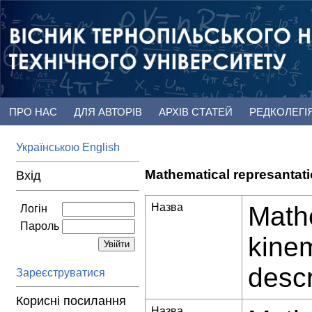
ПРО НАС
ДЛЯ АВТОРІВ
АРХІВ СТАТЕЙ
РЕДКОЛЕГІ
Українською
English
Mathematical represantati
Вхід
Назва
Mathe
Логін
Пароль
kinem
descr
Зареєструватися
Корисні посилання
Назва