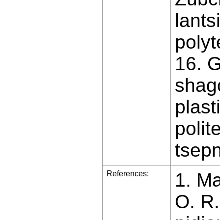
lant
polyt
16. G
shago
plast
polit
tsepn
References:
1. Ma
O. R.