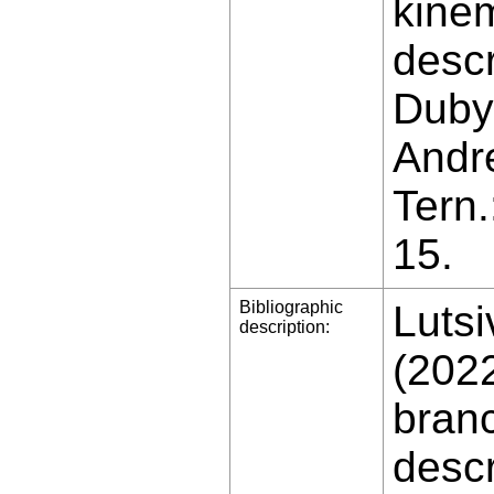
kinem
descr
Duby
Andre
Tern
15.
Bibliographic
Lutsi
description:
(2022
branc
descr