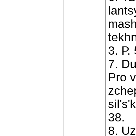
lants
mash
tekhn
3. Р.
7. Du
Pro 
zchep
silʹs
38.
8. Uz