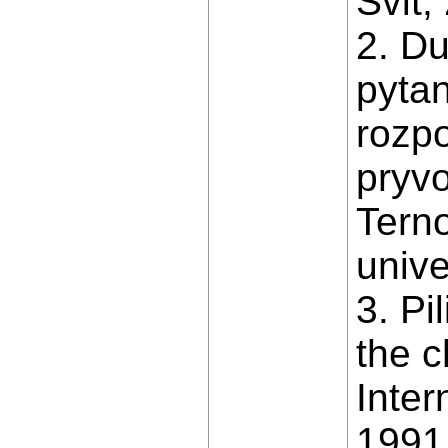
Svit,
2. Du
pytan
rozpo
pryvo
Tern
unive
3. Pi
the c
Inter
1991