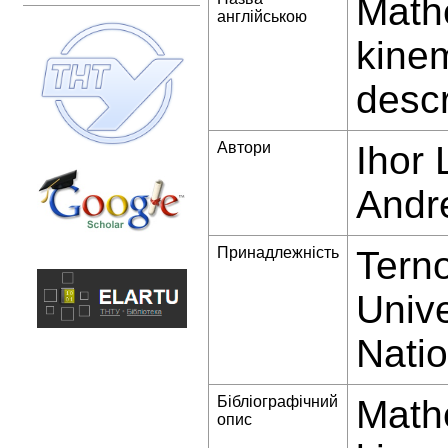
Mathe
англійською
kinem
descr
Автори
Ihor 
Andr
Принадлежність
Terno
Unive
Natio
Бібліографічний
Mathe
опис