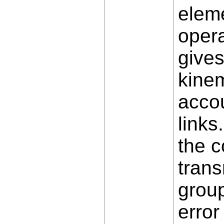
eleme
opera
gives
kinem
accou
links
the c
trans
group
error