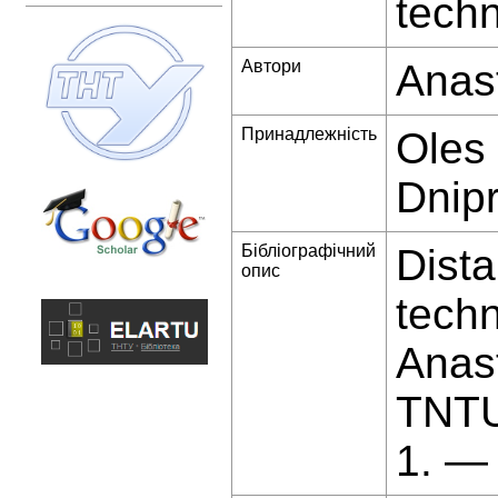
techn
Автори
Anast
Принадлежність
Oles 
Dnipr
Бібліографічний
Dist
опис
techn
Anast
TNTU
1. —