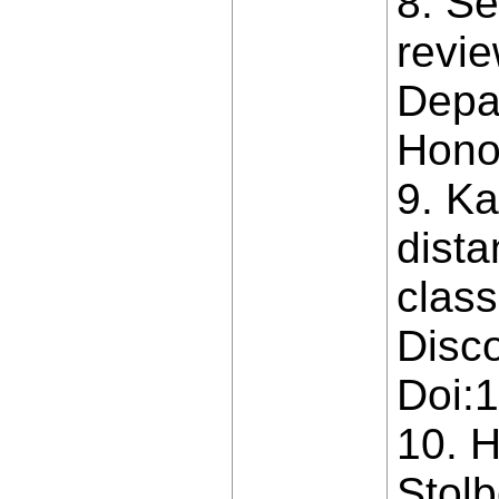
8. Se
revi
Depa
Honol
9. Ka
dista
class
Disco
Doi:
10. H
Stolb