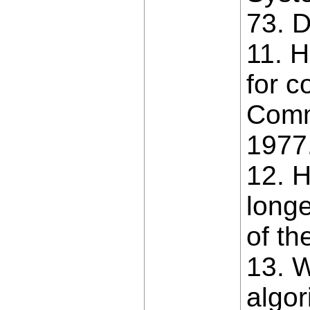
73. D
11. H
for 
Commu
1977
12. H
long
of t
13. W
algor