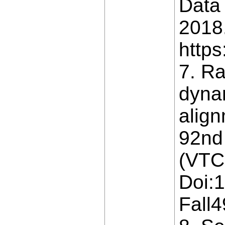
Data
2018
https
7. Ra
dynam
align
92nd
(VTC2
Doi:
Fall