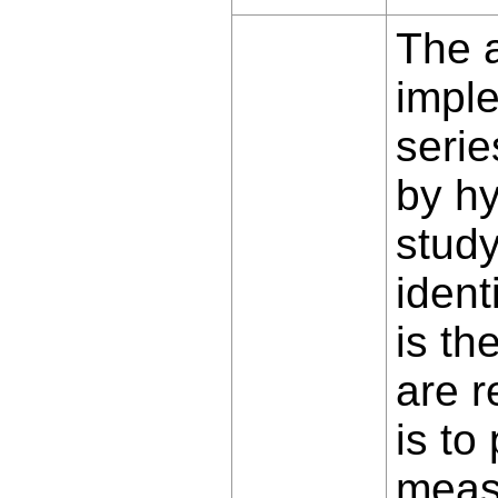
The a
imple
serie
by hy
study
ident
is th
are r
is to
meas