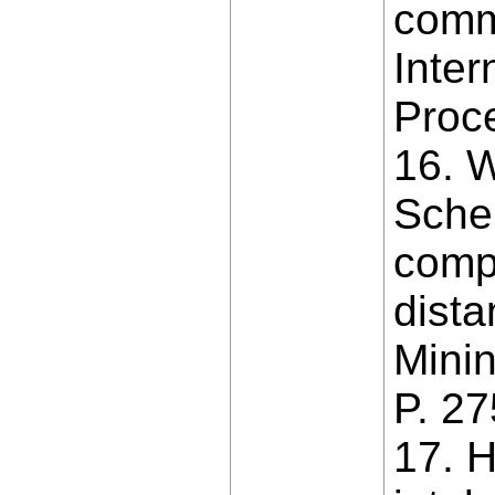
comm
Inter
Proc
16. W
Sche
comp
dista
Minin
P. 2
17. H