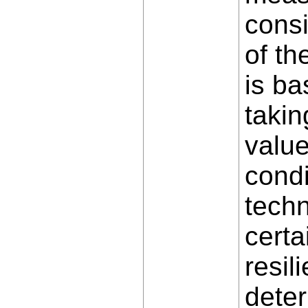
consi
of th
is ba
takin
value
condi
techn
certa
resil
deter