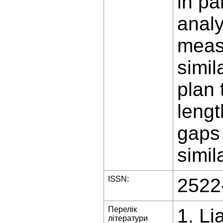
in pa
analy
measu
simil
plan 
lengt
gaps 
simil
ISSN:
2522
Перелік
1. Li
літератури