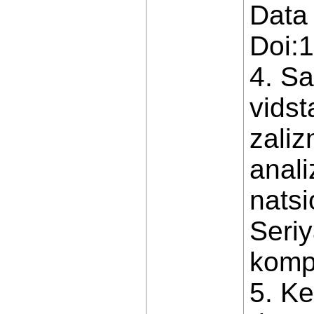
Data 
Doi:
4. Sa
vidst
zaliz
anali
natsi
Seriy
komp’
5. Ke