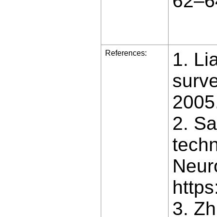
62–6
References:
1. Li
surve
2005
2. Sa
tech
Neur
https
3. Zh