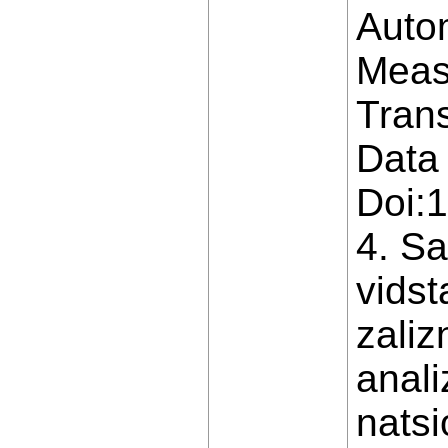
Auto
Meas
Tran
Data 
Doi:
4. Sa
vidst
zaliz
anali
natsi