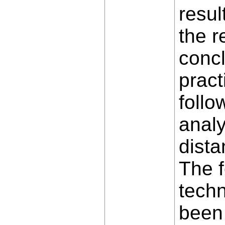
resul
the r
concl
pract
follo
analy
dista
The f
techn
been