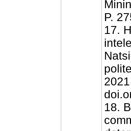
Minin
P. 2
17. H
intel
Natsi
polit
2021.
doi.
18. B
comm