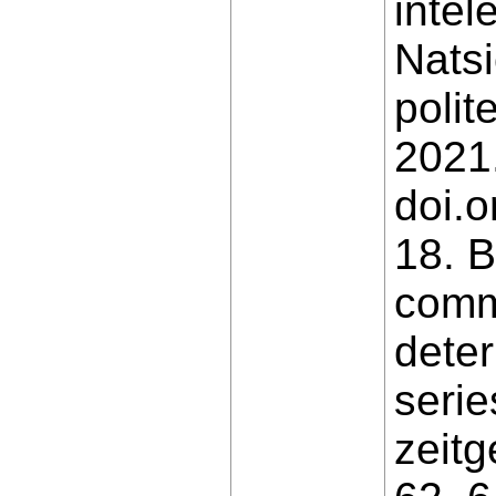
intel
Natsi
polit
2021.
doi.
18. B
comm
deter
serie
zeitg