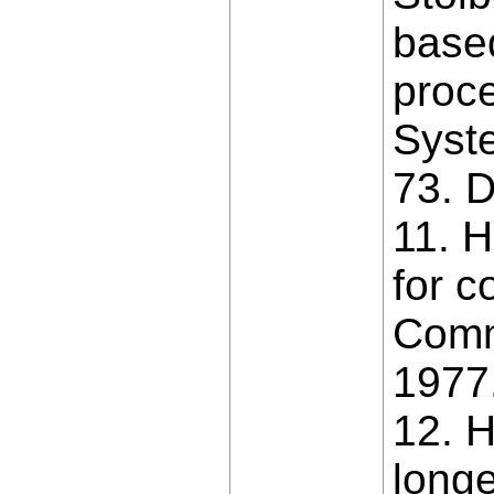
based
proce
Syste
73. D
11. H
for 
Commu
1977
12. H
long