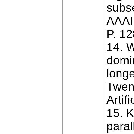
subse
AAAI 
P. 1
14. W
domin
long
Twent
Artif
15. K
paral