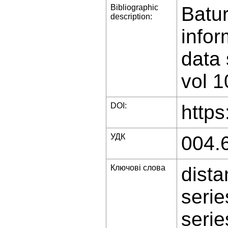
Bibliographic
Batu
description:
infor
data 
vol 1
DOI:
https
УДК
004.
Ключові слова
dista
serie
serie