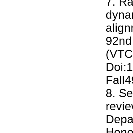
7. Ra
dynam
align
92nd
(VTC2
Doi:
Fall
8. Se
revi
Depa
Honol