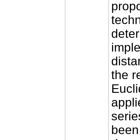
propo
tech
deter
impl
dista
the r
Eucl
appli
serie
been 