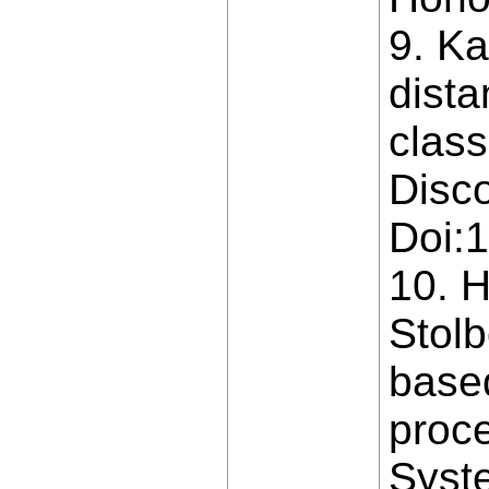
9. Ka
dista
class
Disco
Doi:
10. H
Stolb
based
proce
Syste