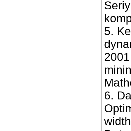
Seriy
komp’
5. Ke
dynam
2001 
minin
Mathe
6. Da
Opti
width