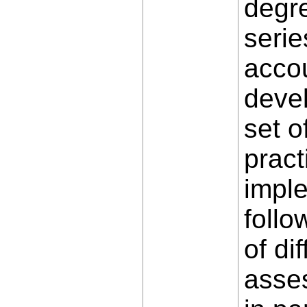
degre
serie
accou
devel
set o
pract
imple
follo
of di
asses