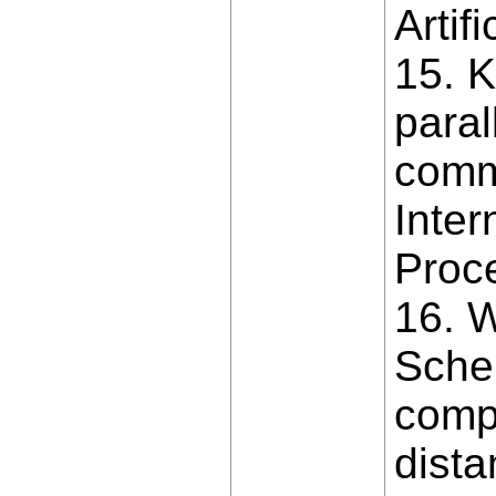
Artif
15. K
paral
comm
Inter
Proc
16. W
Sche
comp
dista