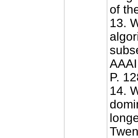
of t
13. W
algor
subse
AAAI 
P. 1
14. W
domin
long
Twent