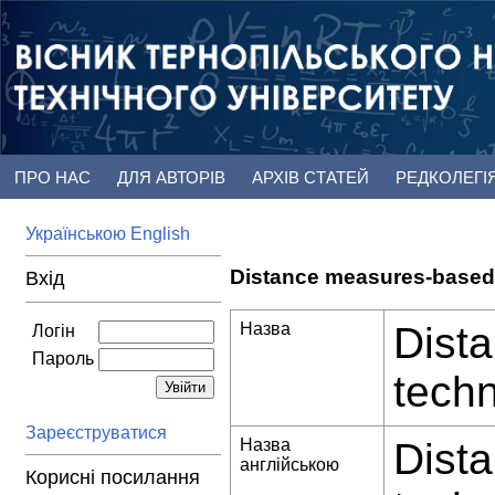
ПРО НАС
ДЛЯ АВТОРІВ
АРХІВ СТАТЕЙ
РЕДКОЛЕГІ
Українською
English
Distance measures-based i
Вхід
Назва
Dist
Логін
Пароль
techn
Зареєструватися
Назва
Dist
англійською
Корисні посилання