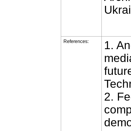
Ukrai
References:
1. An
media
futur
Techn
2. Fe
compu
demo