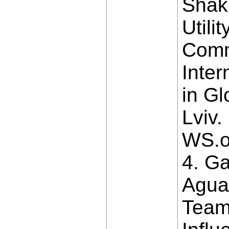
Shakh
Utili
Comm
Inte
in Gl
Lviv
WS.or
4. Ga
Agua
Team