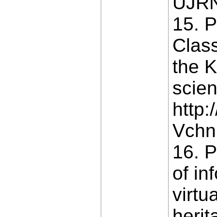
UJRN
15. 
Class
the K
scien
http:
Vchn
16. P
of in
virtu
herit