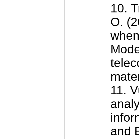
10. 
O. (2
when 
Moder
tele
mater
11. V
analy
infor
and E