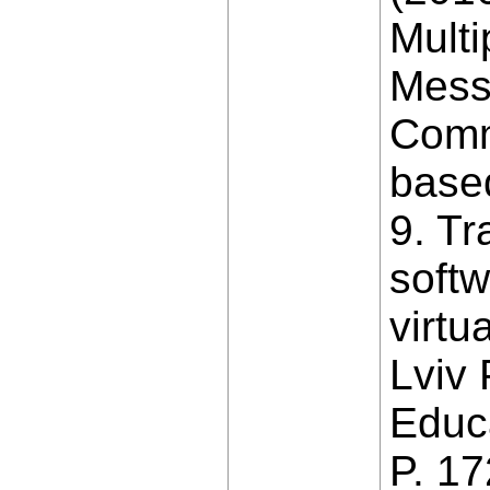
Multi
Messa
Commu
based
9. Tr
softw
virtu
Lviv 
Educa
P. 17