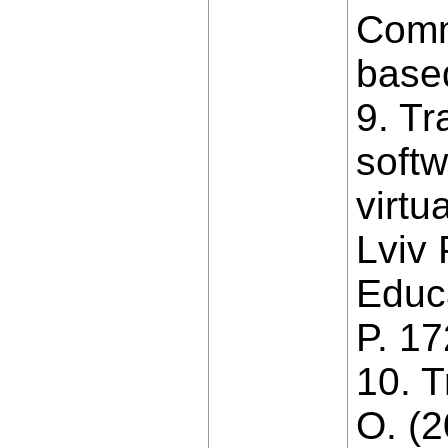
Commu
based
9. Tr
softw
virtu
Lviv 
Educa
P. 17
10. 
O. (2