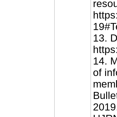
resou
https
19#Te
13. D
http
14. M
of in
memb
Bulle
2019.