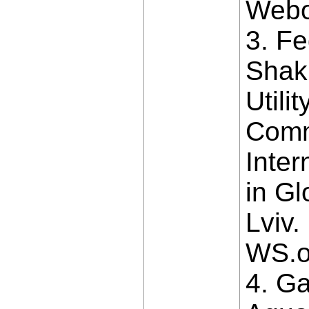
Webol
3. Fe
Shakh
Utili
Comm
Inte
in Gl
Lviv
WS.or
4. Ga