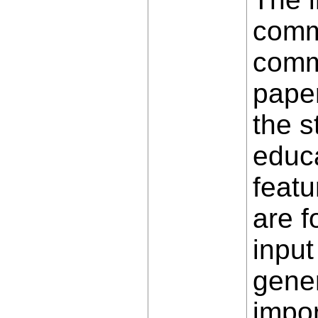
commu
commu
paper
the s
educ
featu
are f
input
gener
impor