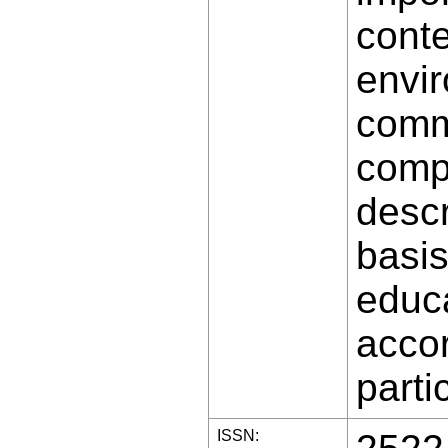
conte
envir
comm
comp
descr
basis
educa
accor
parti
ISSN: