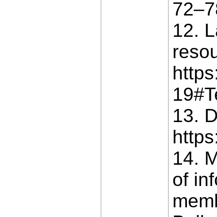
72–7
12. L
resou
https
19#Te
13. D
http
14. M
of in
memb