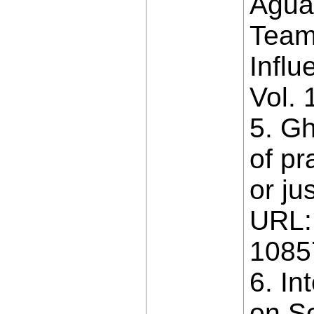
Agua
Team
Influ
Vol.
5. Gh
of pr
or ju
URL: 
1085
6. In
on So