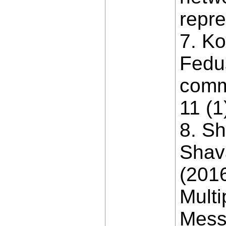
repre
7. Ko
Fedus
comm
11 (1
8. Sh
Shava
(2016
Multi
Messa