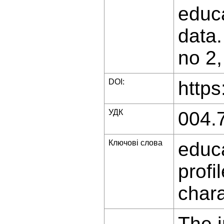
educa
data.
no 2,
DOI:
https
УДК
004.
Ключові слова
educa
profi
chara
The i