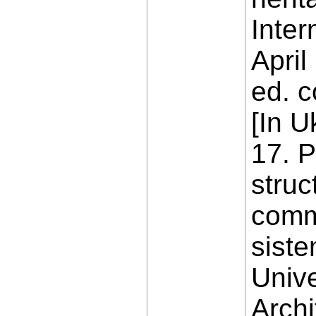
Inter
April
ed. c
[In U
17. P
struc
comm
siste
Unive
Archi