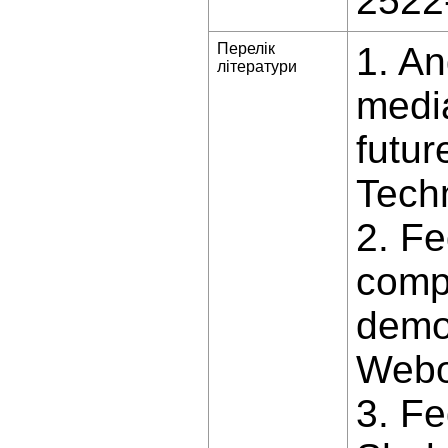
2522
Перелік
1. An
літератури
media
futur
Techn
2. Fe
compu
demo
Webol
3. Fe