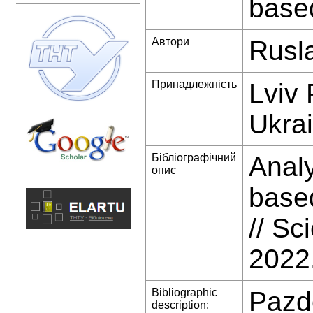
based
Автори
Rusl
Принадлежність
Lviv 
Ukra
Бібліографічний
Analy
опис
based
// Sc
2022
Bibliographic
Pazde
description: