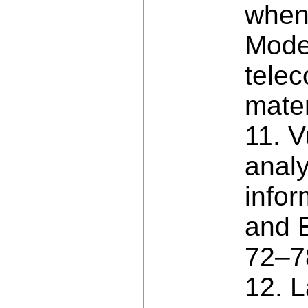
when 
Moder
tele
mater
11. V
analy
infor
and E
72–7
12. L