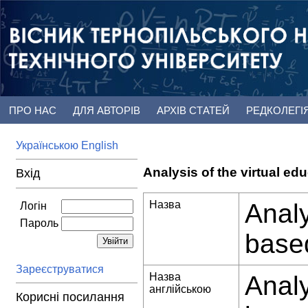
ПРО НАС
ДЛЯ АВТОРІВ
АРХІВ СТАТЕЙ
РЕДКОЛЕГІ
Українською
English
Analysis of the virtual e
Вхід
Назва
Analy
Логін
Пароль
based
Зареєструватися
Назва
Analy
англійською
Корисні посилання