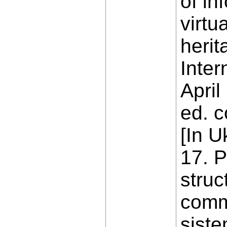
of in
virtu
herit
Inter
April
ed. c
[In U
17. P
struc
comm
siste