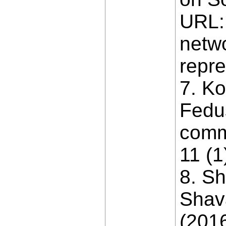
URL: 
netwo
repre
7. Ko
Fedus
comm
11 (1
8. Sh
Shava
(2016