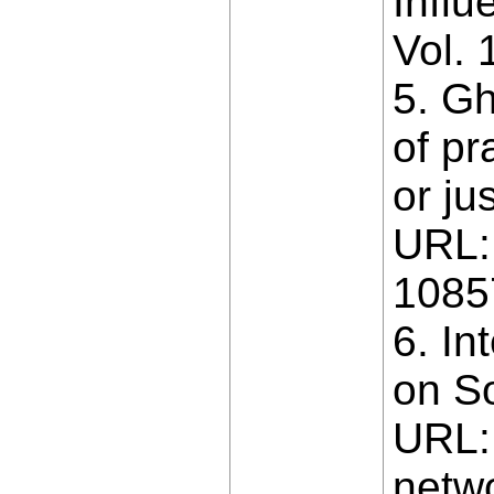
Influ
Vol.
5. Gh
of pr
or ju
URL: 
1085
6. In
on So
URL: 
netwo