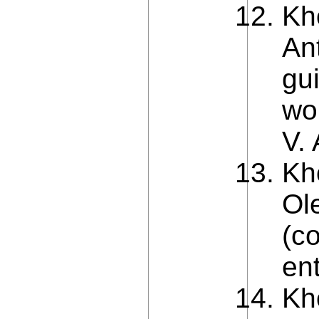
Kh
An
gu
wor
V. 
Kh
Ol
(co
en
Kh