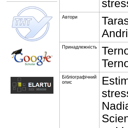
stres
Автори
Tara
Andr
Принадлежність
Terno
Terno
Бібліографічний
Estim
опис
stres
Nadia
Scien