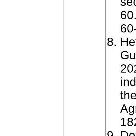
se
60
60
He
Gu
20
in
th
Agr
18
Do