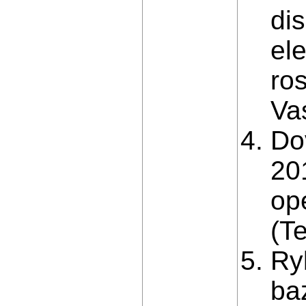
dis
el
ro
Va
Do
20
ope
(Te
Ry
ba