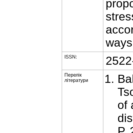
propo
stres
accor
ways 
ISSN:
2522
Перелік
Ba
літератури
Ts
of 
dis
Р.