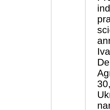
in
pra
sc
ann
Iv
De
Ag
30
Ukr
nam