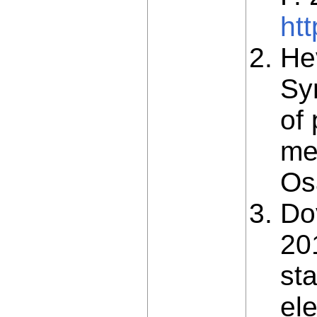
htt
He
Sy
of 
me
Os
Do
20
st
el