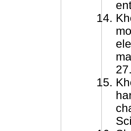
en
Kh
mod
el
ma
27
Kh
ha
cha
Sc