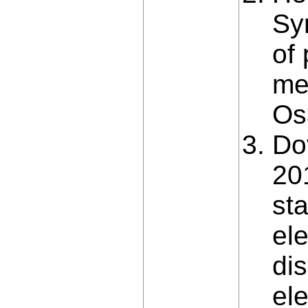
Sy
of 
me
Os
Do
20
st
el
dis
el