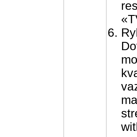
re
«T
Ryb
Dov
mo
kv
va
ma
str
wi