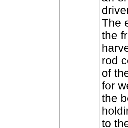
drive
The e
the f
harve
rod 
of th
for w
the b
holdi
to th