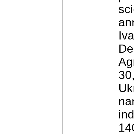
sc
ann
Iv
De
Ag
30
Ukr
nam
ind
14