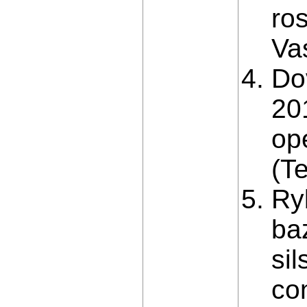
ro
Va
Do
20
ope
(Te
Ry
ba
si
con