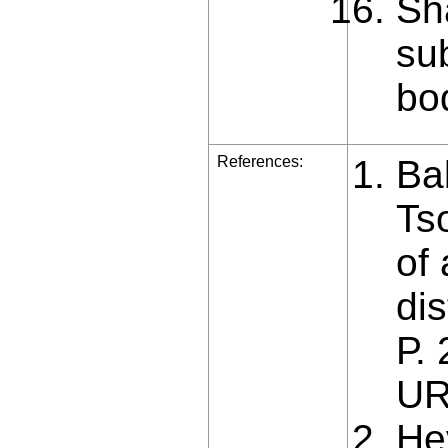
Sh
su
bo
References:
Ba
Ts
of 
dis
Р.
UR
He