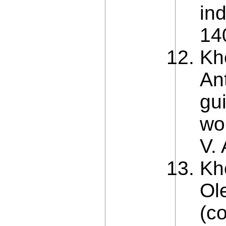
ind
14
Kh
An
gu
wor
V. 
Kh
Ol
(co