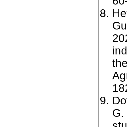
60
He
Gu
20
in
th
Agr
18
Do
G.
st