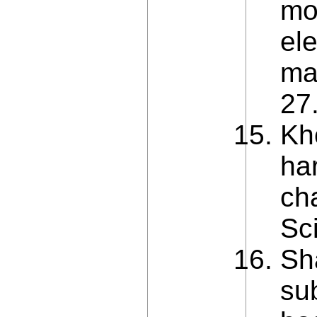
mod
el
ma
27
Kh
ha
cha
Sc
Sh
su