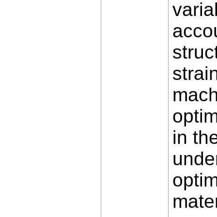
varia
accou
struc
strai
machi
optim
in th
under
optim
mate