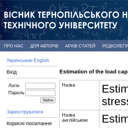
ПРО НАС
ДЛЯ АВТОРІВ
АРХІВ СТАТЕЙ
РЕДКОЛЕГІ
Українською
English
Estimation of the load cap
Вхід
Назва
Estim
Логін
Пароль
stres
Зареєструватися
Назва
Estim
англійською
Корисні посилання