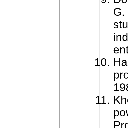
G.
st
ind
en
Ha
pr
19
Kho
po
Pr