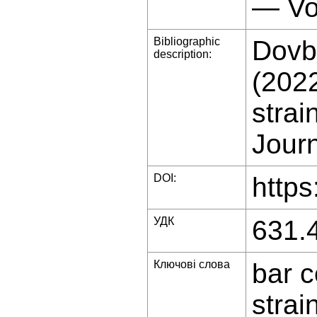
— Vo
Bibliographic
Dovb
description:
(2022
strai
Journ
DOI:
https
УДК
631.
Ключові слова
bar c
strai