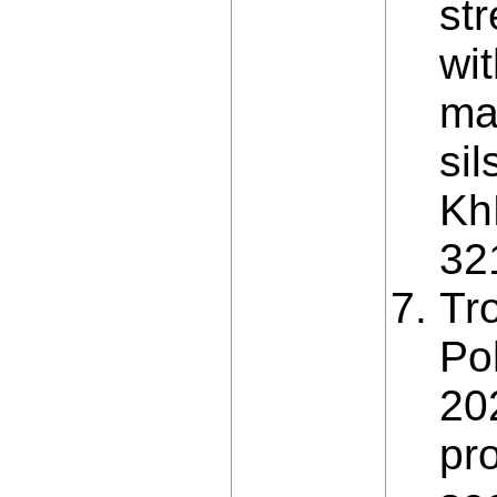
str
wi
ma
si
Kh
32
Tr
Po
20
pr