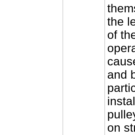
thems
the l
of th
opera
cause
and b
parti
insta
pulle
on st