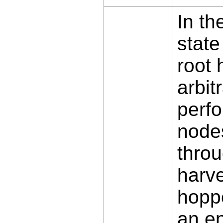
In th
state
root
arbit
perf
nodes
throu
harve
hoppe
an en