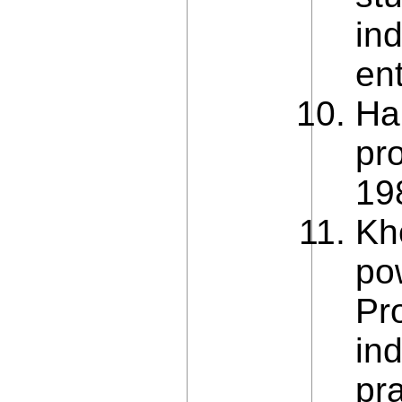
ind
en
Ha
pr
19
Kho
po
Pr
in
pra