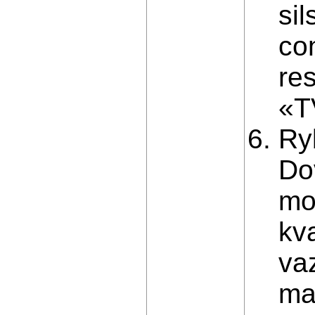
si
con
re
«T
Ryb
Dov
mo
kv
va
ma