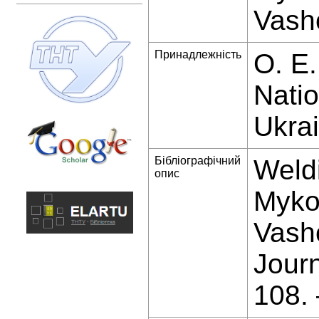
Vash
Принадлежність
O. E.
Natio
Ukra
Бібліографічний
Weldi
опис
Myko
Vashc
Jour
108.