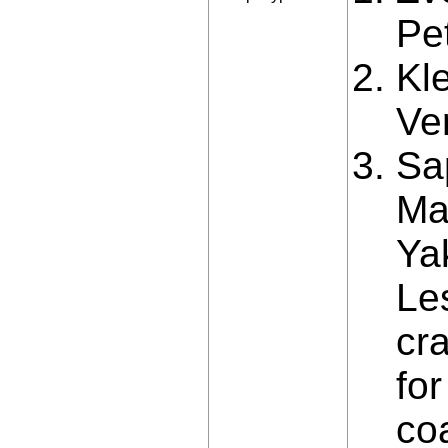
Pe
Kl
Ve
Sa
Mar
Ya
Le
cr
for
coa