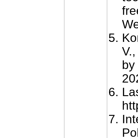
fr
We
Ko
V.
by
20
La
ht
In
Pol