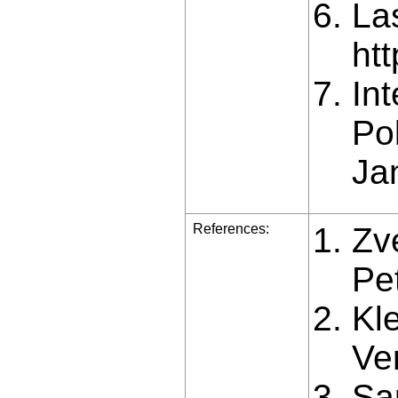
La
ht
In
Pol
Ja
References:
Zve
Pe
Kl
Ve
Sa