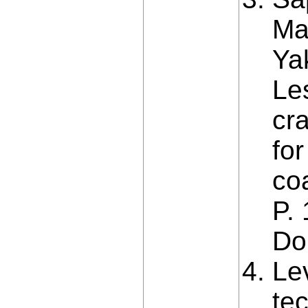
Mar
Ya
Le
cr
for
coa
P.
Do
Le
tec