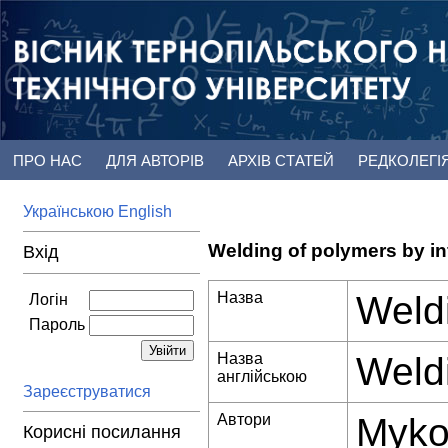
ПРО НАС
ДЛЯ АВТОРІВ
АРХІВ СТАТЕЙ
РЕДКОЛЕГІ
Українською
English
Welding of polymers by inf
Вхід
Назва
Weldi
Логін
Пароль
Назва
Weldi
англійською
Зареєструватися
Автори
Myko
Корисні посилання