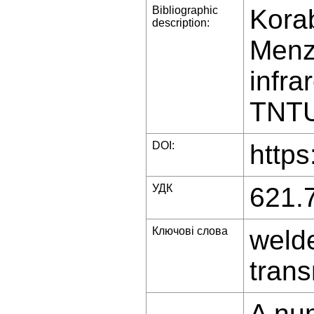
Bibliographic
Korab
description:
Menz
infra
TNTU 
DOI:
https
УДК
621.
Ключові слова
welde
trans
A num