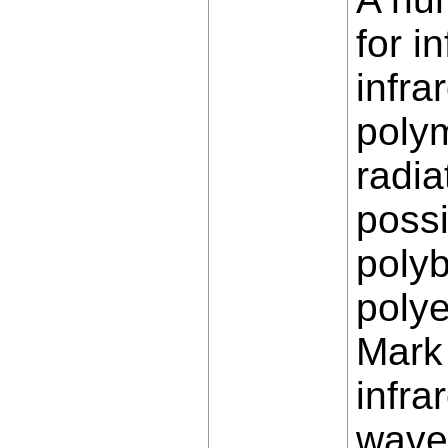
for i
infra
polym
radia
possi
polyb
polye
Mark 
infra
wavel