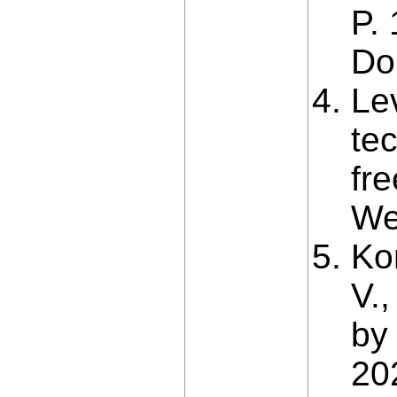
P.
Do
Le
tec
fr
We
Ko
V.
by
20