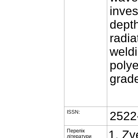
inves
depth
radia
weldi
poly
grad
ISSN:
2522
Перелік
Zve
літератури