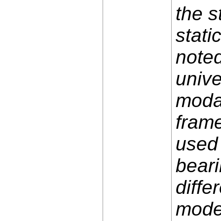
the s
stati
noted
unive
modal
frame
used 
beari
diffe
model