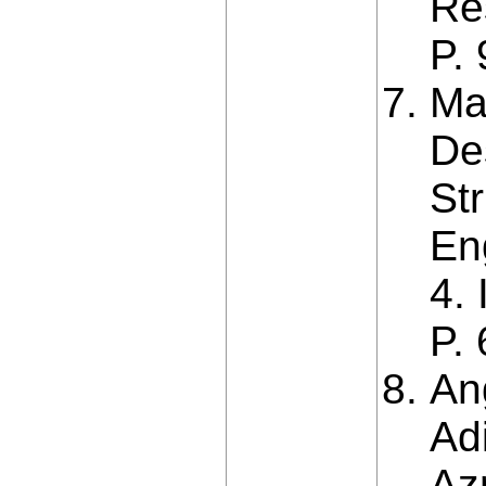
Re
P.
Ma
De
Str
En
4.
P.
An
Ad
Az