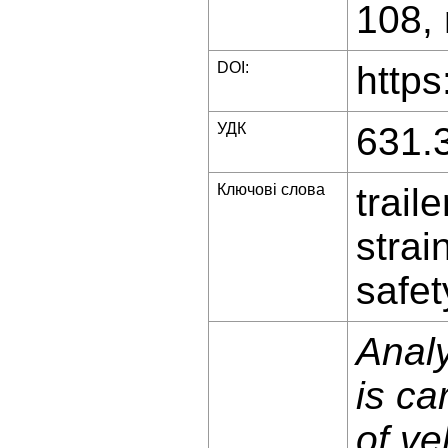
108, 
DOI:
https
УДК
631.
Ключові слова
trail
strai
safet
Analy
is ca
of ve