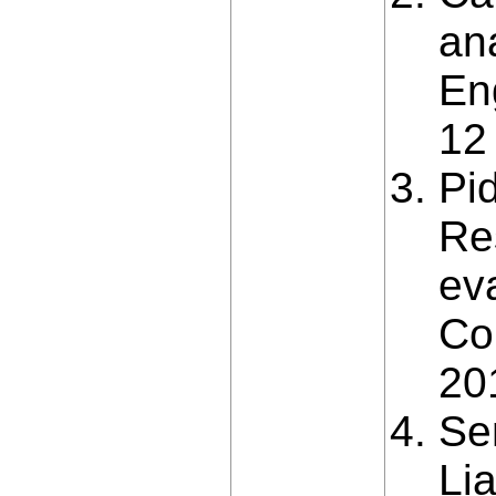
ana
En
12
Pіd
Re
ev
Co
20
Se
Li