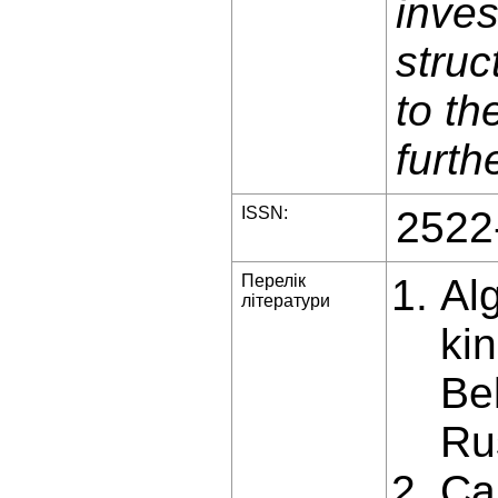
inves
struc
to th
furth
ISSN:
2522
Перелік
Al
літератури
ki
Be
Ru
Ca