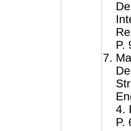
De
In
Re
P.
Ma
De
Str
En
4.
P.