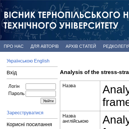
ПРО НАС
ДЛЯ АВТОРІВ
АРХІВ СТАТЕЙ
РЕДКОЛЕГІ
Українською
English
Analysis of the stress-str
Вхід
Назва
Analy
Логін
Пароль
frame
Зареєструватися
Назва
Analy
англійською
Корисні посилання