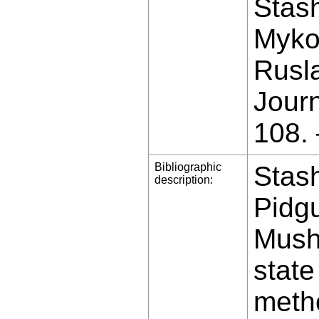
Stash
Myko
Rusla
Jour
108.
Bibliographic
Stash
description:
Pidgu
Musha
state
metho