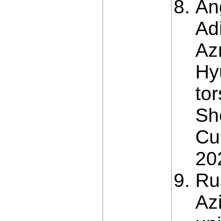
An
Ad
Az
Hy
tor
Sh
Cu
20
Ru
Az