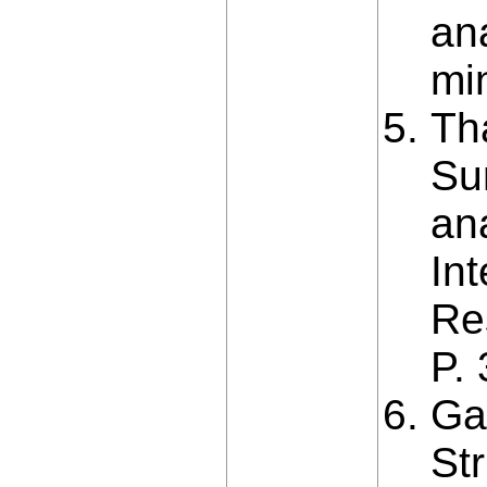
an
mi
Th
Su
ana
In
Re
P.
Ga
St