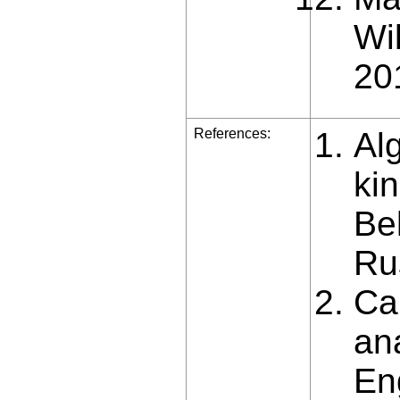
Wil
20
References:
Al
ki
Be
Ru
Ca
ana
En