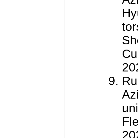
Hy
tor
Sh
Cu
20
Ru
Az
uni
Fl
20