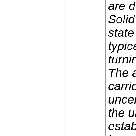
are d
Solid
state
typic
turni
The a
carri
uncer
the u
estab