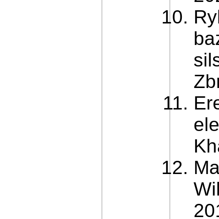
Ry
ba
si
Zbr
Er
el
Kh
Ma
Wil
20