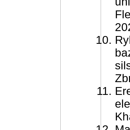
uni
Fl
20
Ry
ba
si
Zbr
Er
el
Kh
Ma