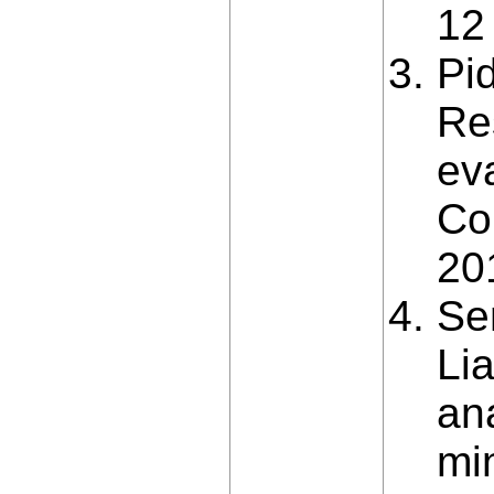
12
Pіd
Re
ev
Co
20
Se
Li
an
mi