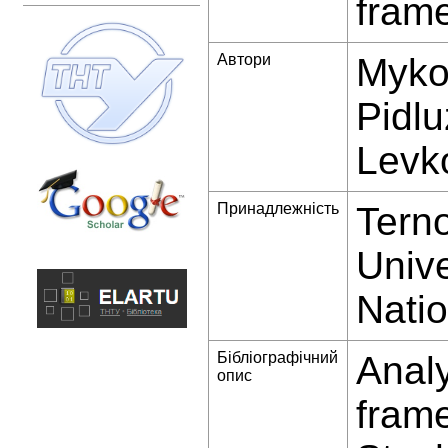
frame
Автори
Mykol
Pidlu
Levk
Принадлежність
Terno
Unive
Natio
Бібліографічний
Analy
опис
frame