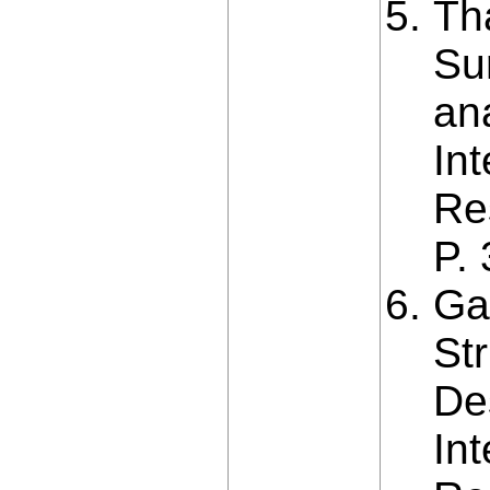
Th
Su
ana
In
Re
P.
Ga
St
De
In