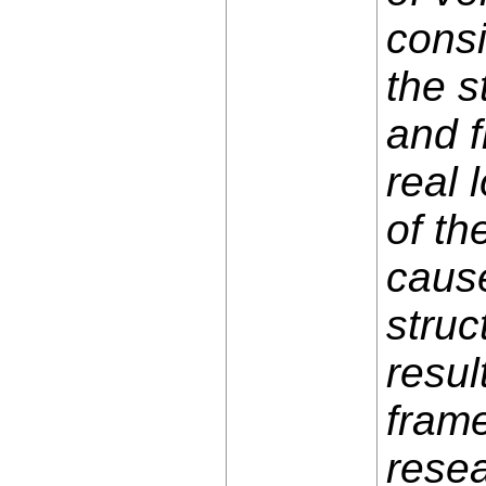
consi
the s
and f
real 
of th
cause
struc
resul
frame
resea