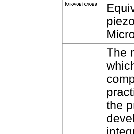
Ключові слова
Equiv
piezo
Micr
The m
which
compa
pract
the p
devel
integ