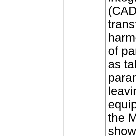
(CAD)
trans
harmo
of pa
as ta
param
leavi
equip
the 
shown