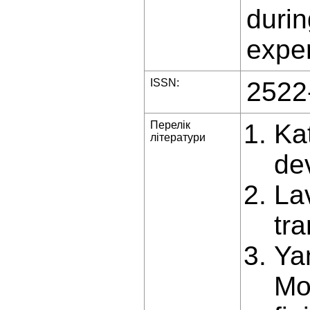
duri
exper
ISSN:
2522
Перелік
Ka
літератури
de
La
tra
Yan
Mo