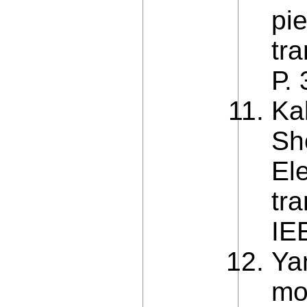
pi
tr
Р.
Ka
Sh
Ele
tra
IE
Yan
mo