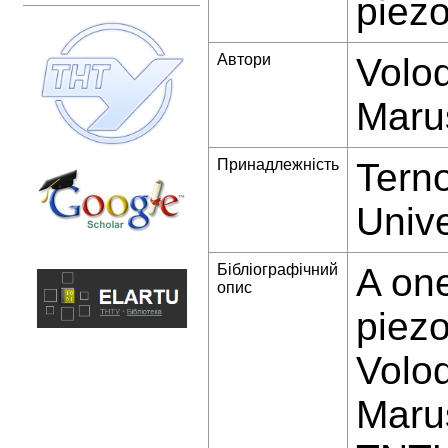
piezo
Автори
Volo
Maru
Принадлежність
Terno
Unive
Бібліографічний
A on
опис
piezo
Volo
Marus