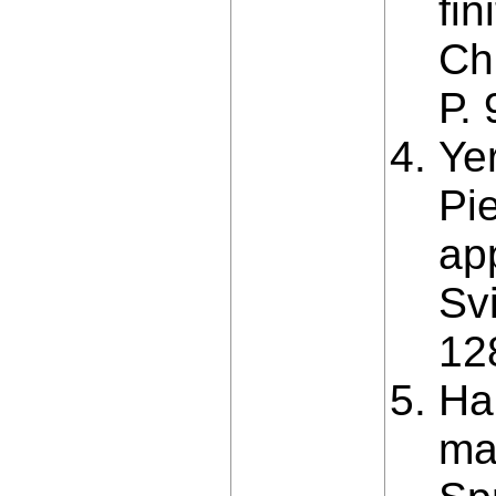
fin
Chi
Р.
Ye
Pie
app
Sv
12
Ha
ma