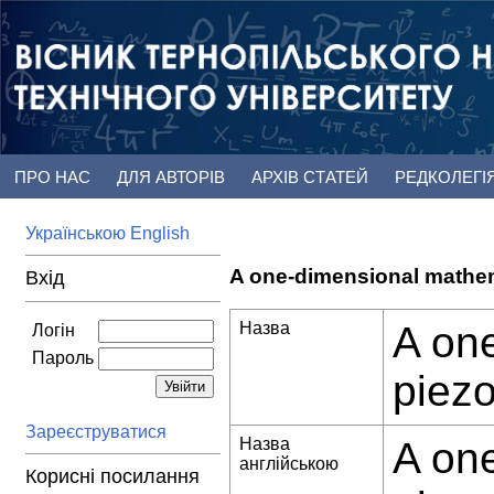
ПРО НАС
ДЛЯ АВТОРІВ
АРХІВ СТАТЕЙ
РЕДКОЛЕГІ
Українською
English
A one-dimensional mathema
Вхід
Назва
A on
Логін
Пароль
piezo
Зареєструватися
Назва
A on
англійською
Корисні посилання