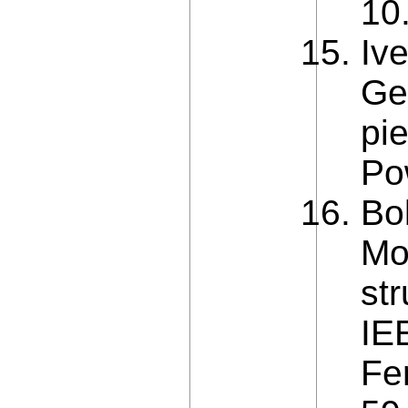
10
Iv
Ge
pi
Po
Bo
Mo
str
IE
Fe