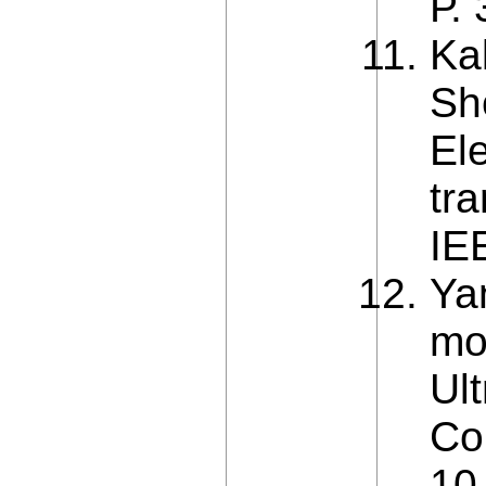
Р.
Ka
Sh
Ele
tra
IE
Yan
mo
Ul
Con
10