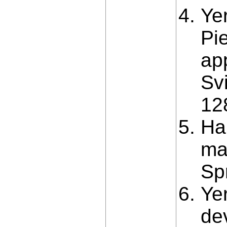
Ye
Pie
app
Sv
12
Ha
ma
Sp
Ye
de