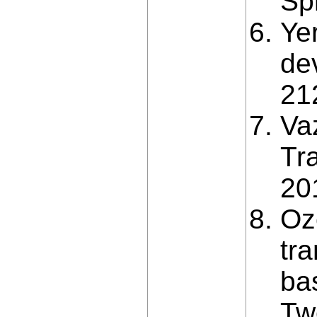
Sp
Ye
de
21
Va
Tr
20
Oz
tr
ba
Tw