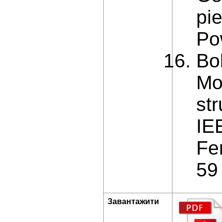
pi
Po
Bo
Mo
str
IE
Fe
59
Завантажити