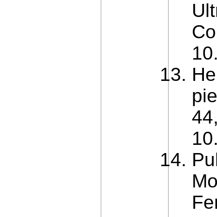
Ul
Con
10
He
pie
44
10
Pul
Mo
Fer