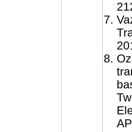
21
Va
Tr
20
Oz
tr
ba
Tw
El
APE