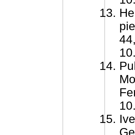
He
pie
44
10
Pul
Mo
Fer
10
Iv
Ge