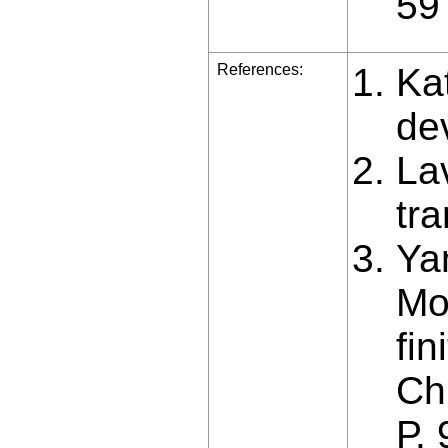
59
References:
Ka
de
La
tra
Yan
Mo
fin
Chi
Р.