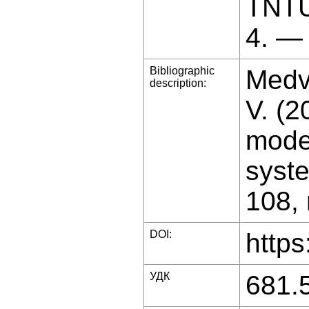
TNTU
4. —
Bibliographic
Medvi
description:
V. (
model
syste
108, 
DOI:
https
УДК
681.