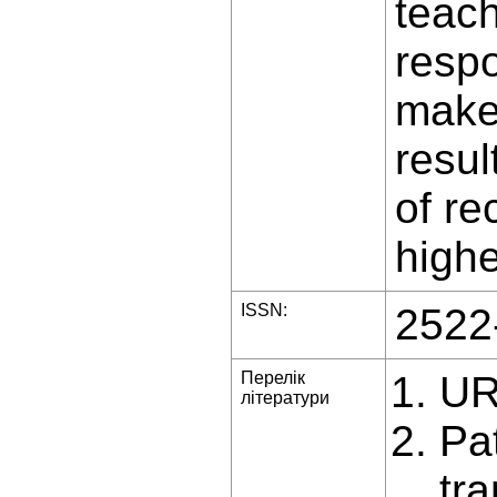
teach
respo
make 
resul
of re
highe
ISSN:
2522
Перелік
UR
літератури
Pa
tr