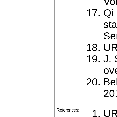
Vol
Qi
sta
Se
UR
J.
ov
Be
20
References:
UR