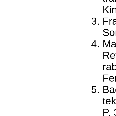
Kin
Fr
So
Ma
Re
ra
Fer
Ba
te
P. 