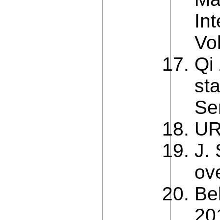
In
Vol
Qi
sta
Se
UR
J.
ov
Be
20