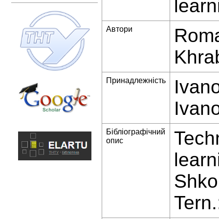
learn
Автори
Roman
Khra
Принадлежність
Ivano
Ivano
Бібліографічний
Techn
опис
learn
Shkol
Tern