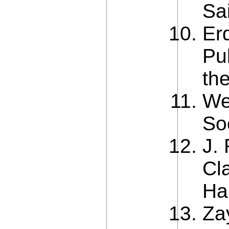
Sai
Er
Pu
the
We
So
J.
Cl
Ha
Za