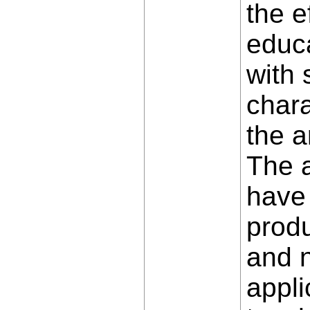
the e
educa
with 
chara
the a
The a
have 
produ
and n
appli