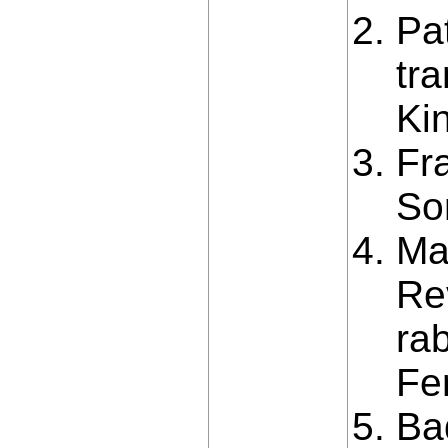
Pa
tr
Kin
Fr
So
Ma
Re
ra
Fer
Ba