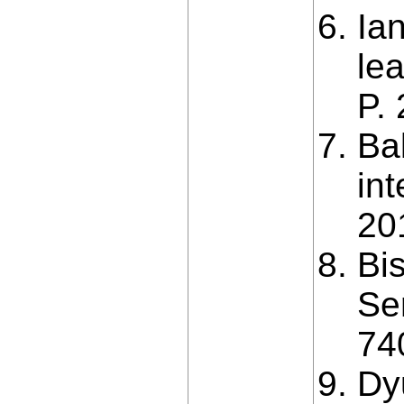
Ia
le
P. 
Ba
int
20
Bi
Ser
74
Dy