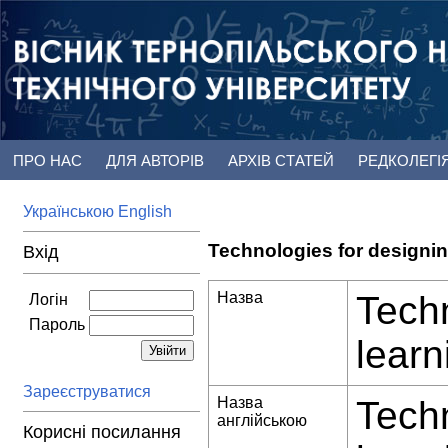
ПРО НАС
ДЛЯ АВТОРІВ
АРХІВ СТАТЕЙ
РЕДКОЛЕГІ
Українською
English
Technologies for designin
Вхід
Назва
Techn
Логін
Пароль
learn
Зареєструватися
Назва
Techn
англійською
Корисні посилання