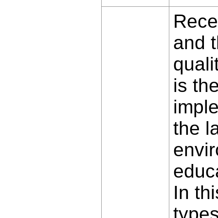
Recen
and t
quali
is th
imple
the l
envir
educa
In th
types