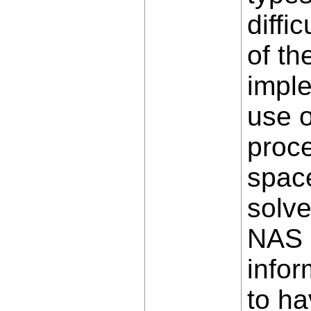
diffi
of th
imple
use o
proce
space
solve
NAS (
infor
to ha