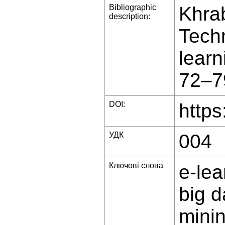
Bibliographic
Khrab
description:
Techn
learn
72–7
DOI:
https
УДК
004
Ключові слова
e-lea
big 
minin