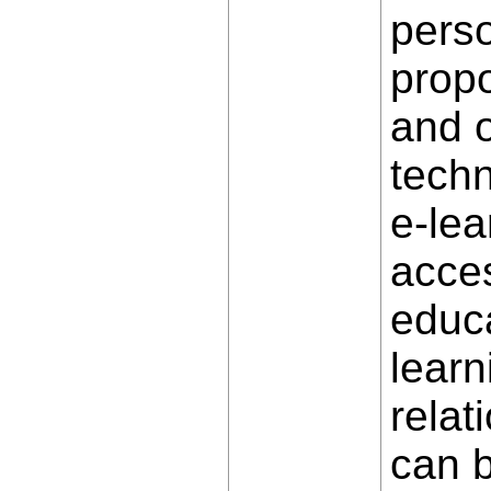
perso
prop
and o
techn
e-lea
acces
educa
learn
relat
can b