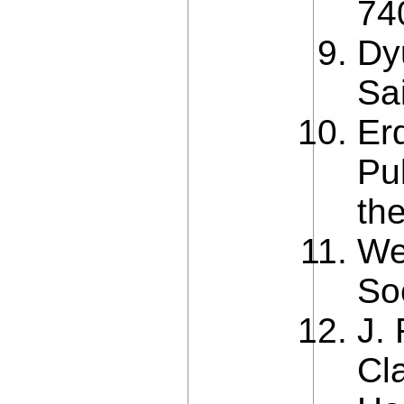
74
Dy
Sai
Er
Pu
the
We
So
J.
Cl