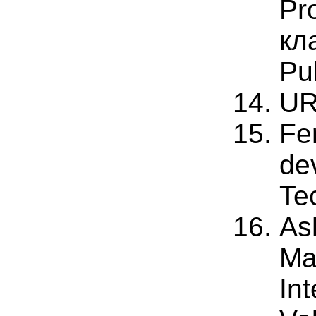
Pr
кл
Pu
UR
Fe
de
Te
As
Ma
In