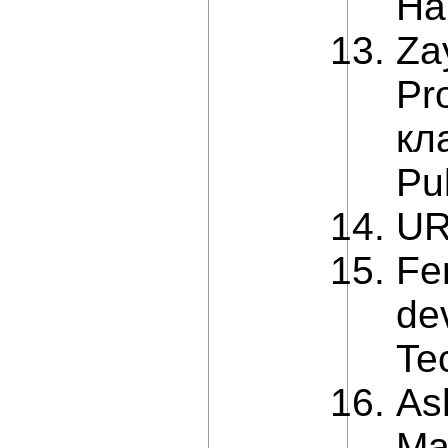
Ha
Za
Pr
кл
Pu
UR
Fe
de
Te
As
Ma