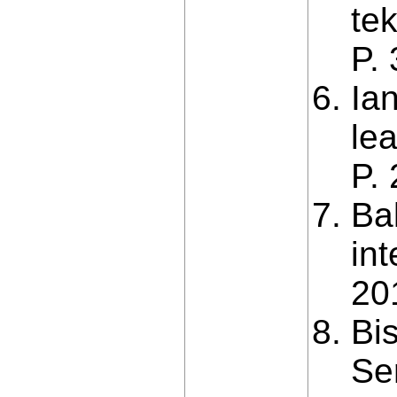
te
P. 
Ia
le
P. 
Ba
int
20
Bi
Ser