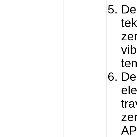
De
te
ze
vi
te
De
el
tr
zer
AP