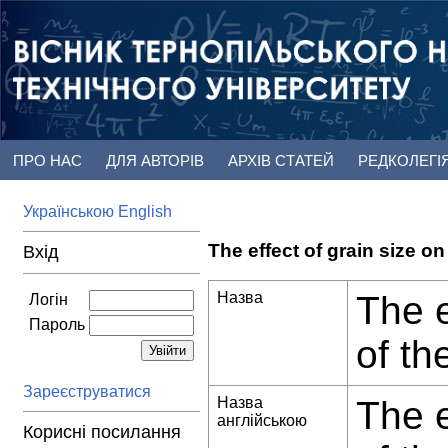
ПРО НАС
ДЛЯ АВТОРІВ
АРХІВ СТАТЕЙ
РЕДКОЛЕГІ
Українською
English
The effect of grain size on
Вхід
Назва
The e
Логін
Пароль
of th
Зареєструватися
Назва
The e
англійською
Корисні посилання