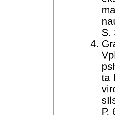
ma
nau
S.
Gr
Vp
psh
ta
vir
sI
Р. 