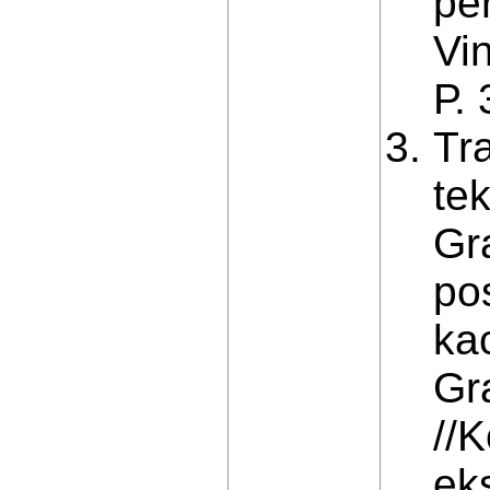
pe
Vin
Р.
Tr
te
Gra
po
ka
Gr
//K
ek