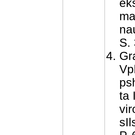
ek
ma
nau
S.
Gr
Vp
psh
ta
vir
sI