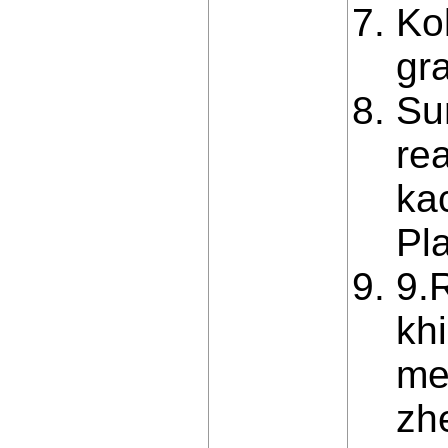
Ko
gra
Su
re
ka
Pl
9.R
kh
me
zh