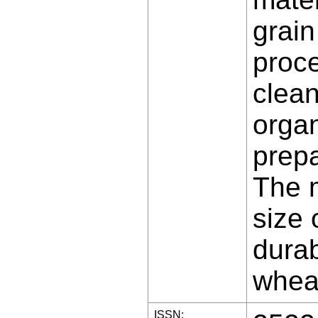
grain
proce
clean
organ
prepa
The m
size 
durab
wheat
ISSN: