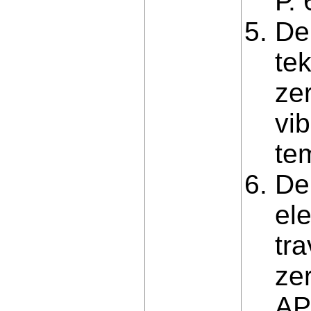
Р. 
De
te
ze
vi
te
De
el
tr
zer
AP