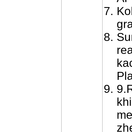
Ko
gra
Su
re
ka
Pl
9.R
kh
me
zh