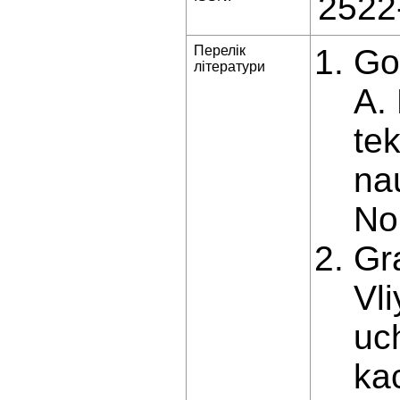
2522
Перелік
Go
літератури
A.
te
na
No.
Gr
Vl
uc
ka