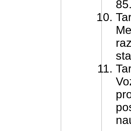
85.
Ta
Met
ra
st
Ta
Vo
pr
po
na