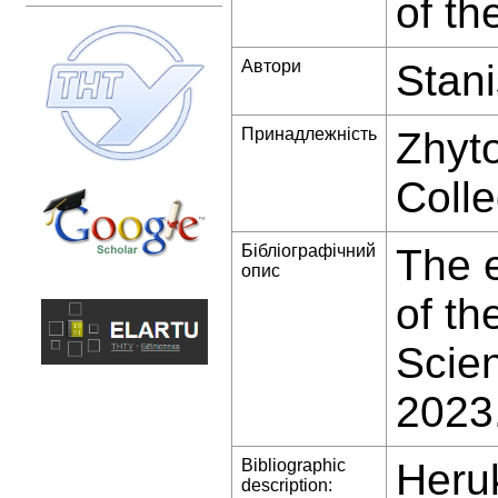
of th
Автори
Stani
Принадлежність
Zhyto
Colle
Бібліографічний
The e
опис
of th
Scien
2023
Bibliographic
Heruk
description: