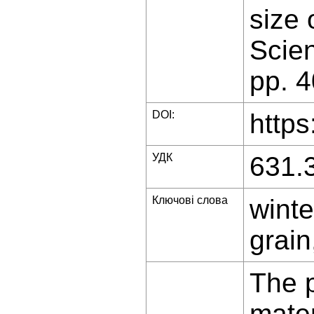
size 
Scien
pp. 
DOI:
https
УДК
631.
Ключові слова
winte
grain
The p
mater