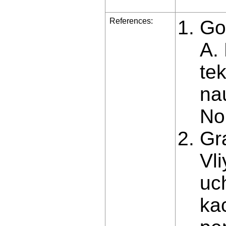
References:
Go
A.
te
na
No.
Gr
Vl
uc
ka