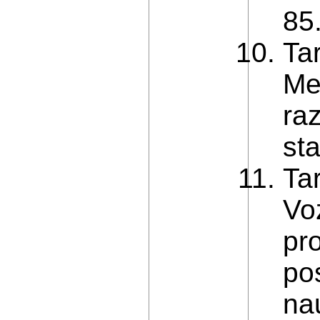
85.
Ta
Met
ra
st
Ta
Vo
pr
po
na