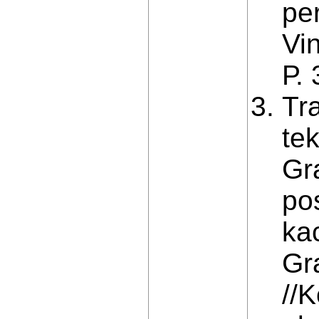
pe
Vin
Р.
Tr
te
Gra
po
ka
Gr
//K