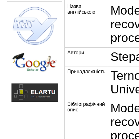
Назва
Model
англійською
recov
proce
Автори
Step
Принадлежність
Terno
Unive
Бібліографічний
Model
опис
recov
proce