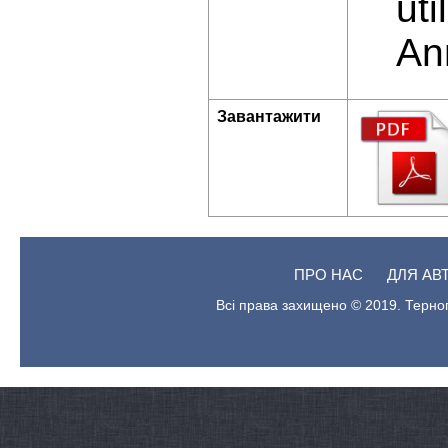
uti
An
Завантажити
ПРО НАС
ДЛЯ АВ
Всі права захищено © 2019. Терноп