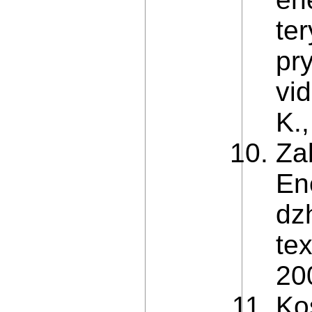
te
pr
vi
K.
Za
En
dzh
te
20
Ko