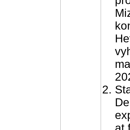
pro
Mi
ko
He
vy
ma
202
St
De
ex
at 