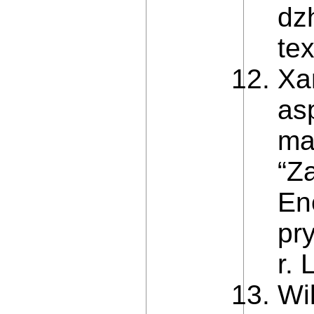
dz
te
Xa
as
ma
“Z
En
pr
r. 
Wi