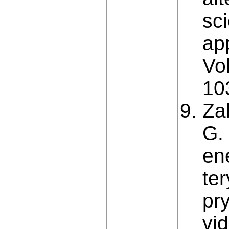
sci
ap
Vo
10
Za
G.
en
te
pr
vi