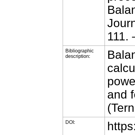
Balan
Jour
111.
Bibliographic
Balan
description:
calcu
powe
and f
(Tern
DOI:
https