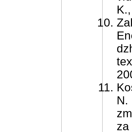
K.
Za
En
dzh
te
20
Ko
N.
zm
za