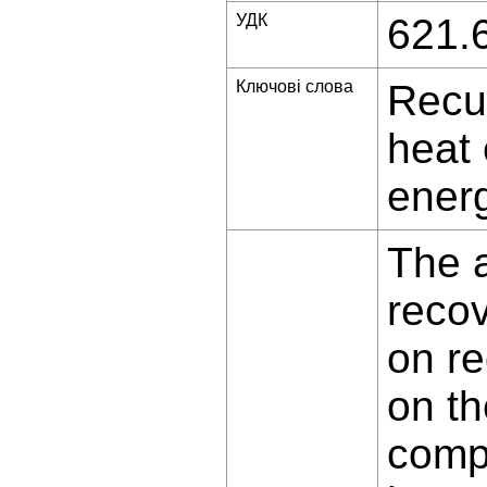
УДК
621.
Ключові слова
Recu
heat 
energ
The a
reco
on re
on th
compe