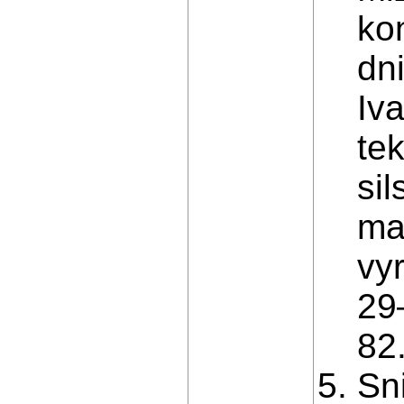
kon
dn
Iv
te
si
ma
vyr
29
82.
Sni