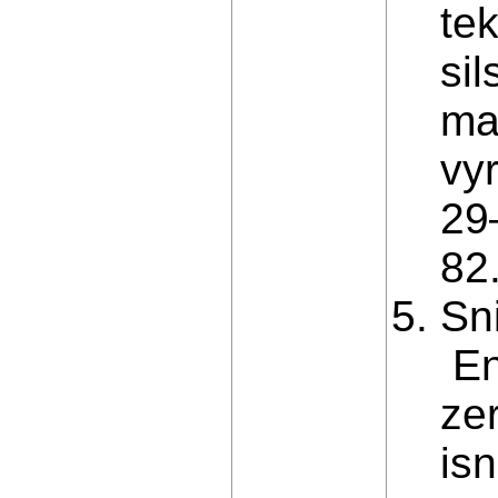
te
si
ma
vyr
29
82.
Sni
En
ze
is