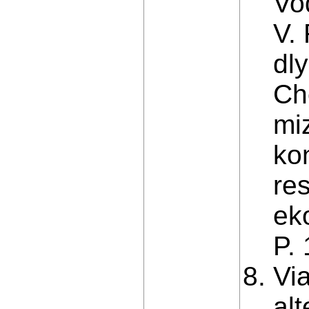
Vo
V.
dl
Ch
mi
kon
re
ek
P.
Vi
alt