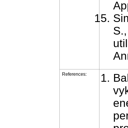
Ap
Si
S.
uti
An
References:
Ba
vyk
en
pe