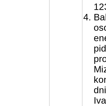
123
Ba
os
en
pi
pr
Mi
kon
dn
Iv