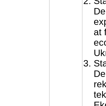
St
De
ex
at 
eco
Ukr
St
De
re
te
Ek