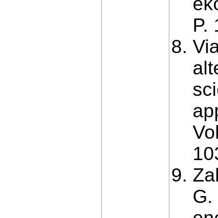
ek
P.
Vi
alt
sci
ap
Vo
10
Za
G.
en