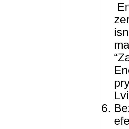
En
ze
is
ma
“Z
En
pr
Lvi
Be
efe