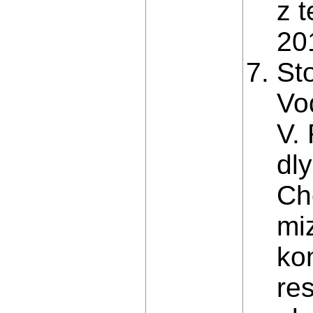
z 
201
St
Vo
V.
dl
Ch
mi
kon
re