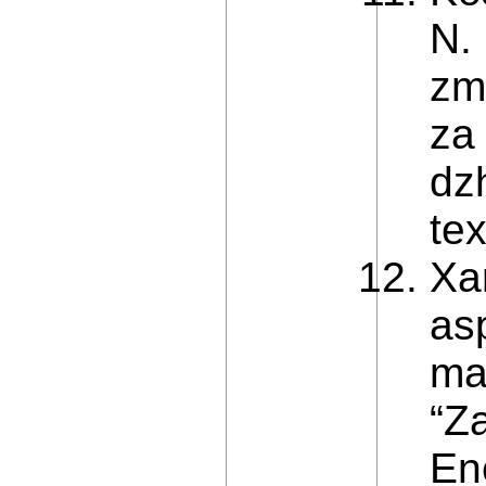
N.
zm
za
dz
te
Xa
as
ma
“Z
En