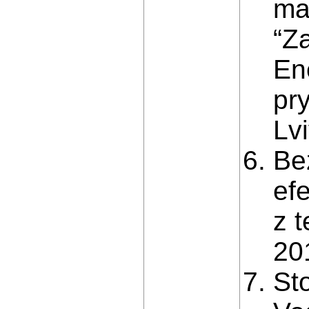
ma
“Z
En
pr
Lvi
Be
efe
z 
201
St