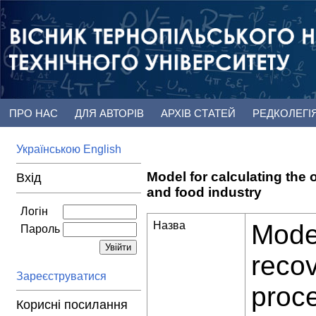
ПРО НАС
ДЛЯ АВТОРІВ
АРХІВ СТАТЕЙ
РЕДКОЛЕГІ
Українською
English
Model for calculating the
Вхід
and food industry
Логін
Назва
Model
Пароль
recov
Зареєструватися
proce
Корисні посилання