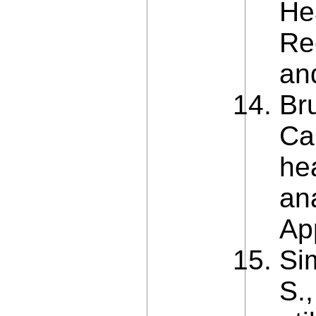
He
Re
an
Br
Ca
he
an
Ap
Si
S.