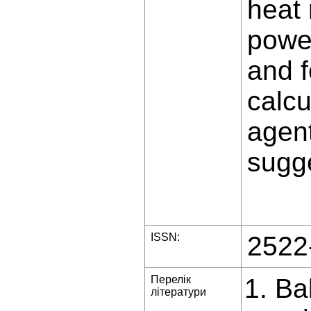
heat 
powe
and f
calcu
agent
sugg
ISSN:
2522
Перелік
Ba
літератури