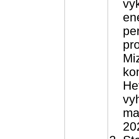
vyk
en
pe
pro
Mi
ko
He
vy
ma
202