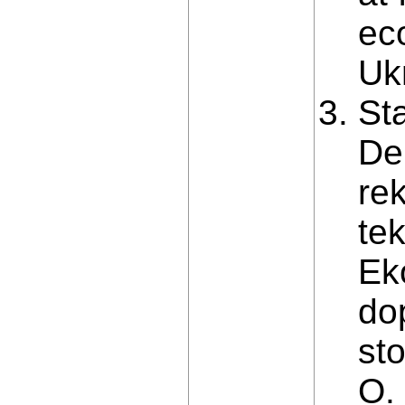
eco
Ukr
St
De
re
te
Ek
do
sto
O. 