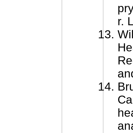
pr
r. 
Wi
He
Re
an
Br
Ca
he
an