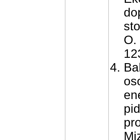
do
sto
O. 
123
Ba
os
en
pi
pr
Mi