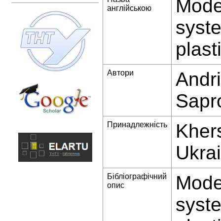
Moder
англійською
syste
plast
Автори
Andri
Sapr
Принадлежність
Kher
Ukra
Бібліографічний
Moder
опис
syste