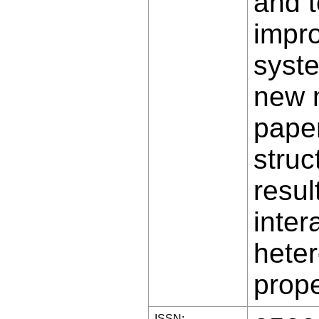
and t
impro
syste
new m
paper
struc
resul
inter
hete
prope
ISSN: