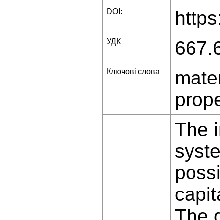
DOI:
https
УДК
667.
Ключові слова
mater
prope
The i
syste
possi
capit
The d