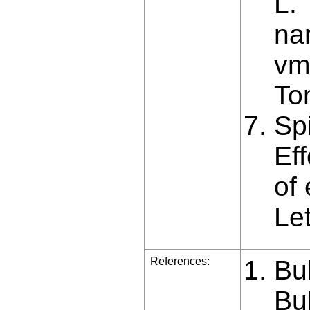
L. 
na
vm
To
Spi
Ef
of
Let
References:
Buk
Bu