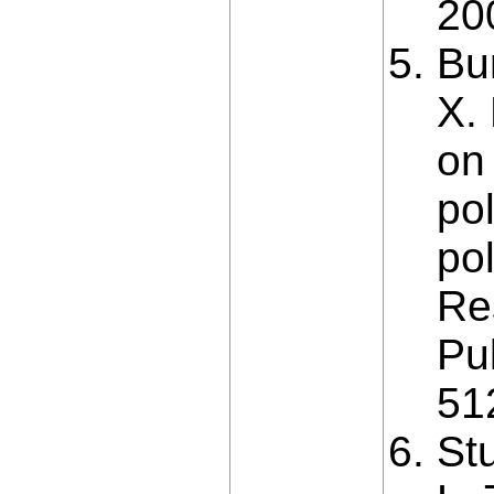
20
Bur
X.
on
po
po
Re
Pu
51
St