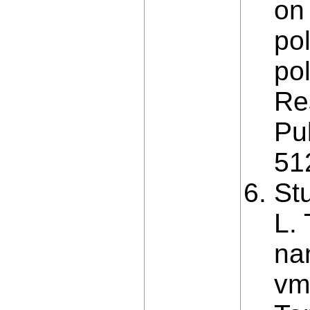
on
po
po
Re
Pu
51
St
L. 
na
vm