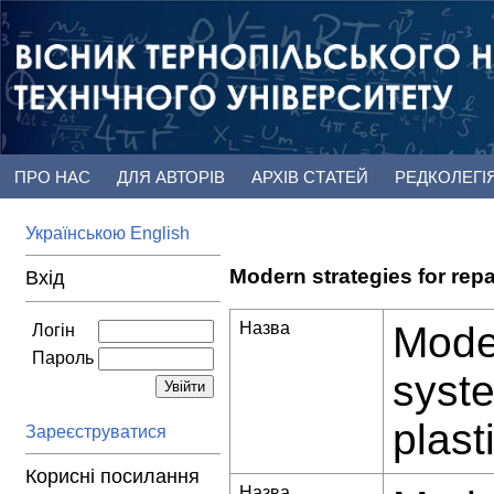
ПРО НАС
ДЛЯ АВТОРІВ
АРХІВ СТАТЕЙ
РЕДКОЛЕГІ
Українською
English
Modern strategies for repa
Вхід
Назва
Moder
Логін
Пароль
syste
plast
Зареєструватися
Корисні посилання
Назва