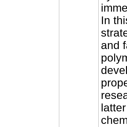
immed
In th
strat
and f
polym
deve
prope
resea
latte
chemi