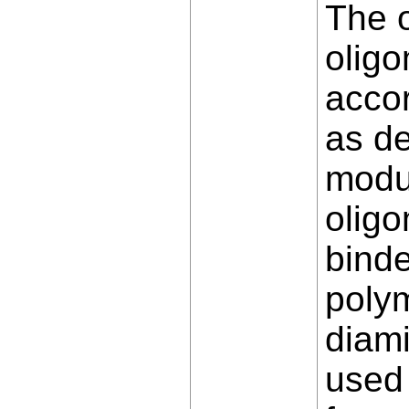
The o
oligo
accor
as de
modul
olig
binde
polym
diam
used 