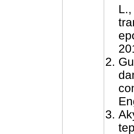
L.
tr
ep
20
Gu
dam
co
En
Ak
te