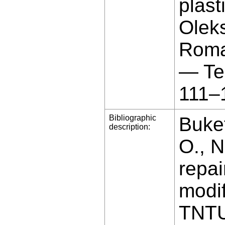
plast
Olek
Roman
— Te
111–
Bibliographic
Buket
description:
O., N
repai
modif
TNTU 