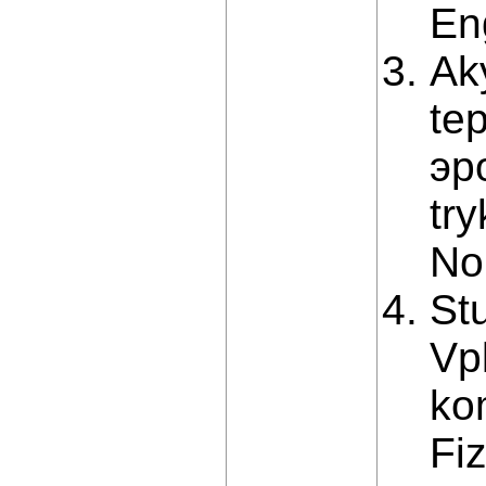
En
Ak
te
эp
tr
No
St
Vp
ko
Fi