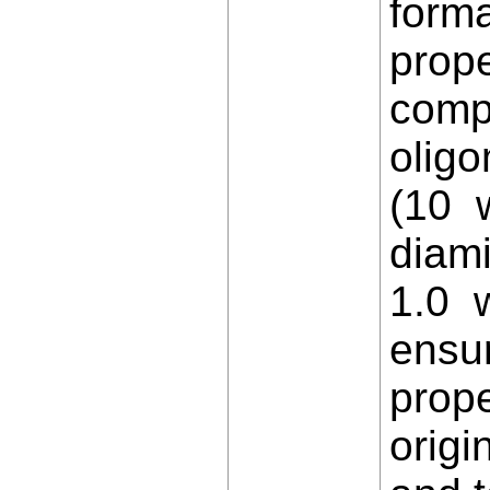
forma
prope
compo
olig
(10 w
diami
1.0 w
ensur
prope
origi