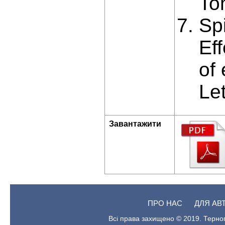
To
Spi
Ef
of
Let
Завантажити
ПРО НАС
ДЛЯ АВ
Всі права захищено © 2019. Терноп