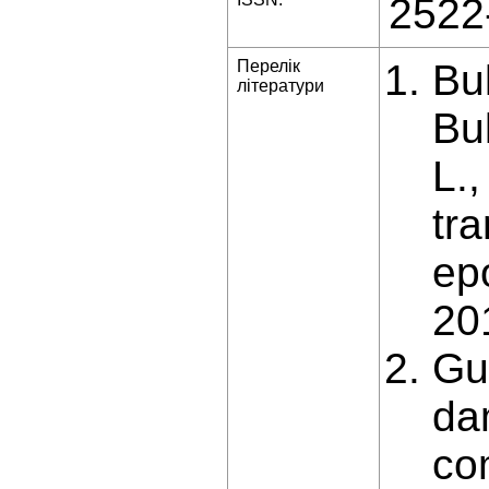
2522
Перелік
Buk
літератури
Bu
L.
tr
ep
20
Gu
dam
co