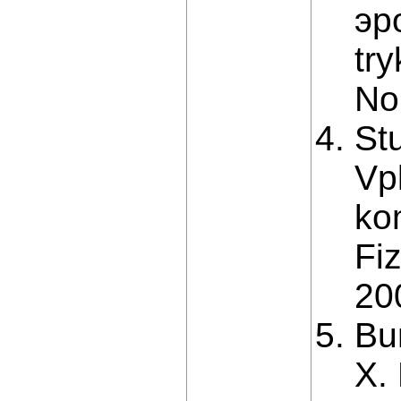
эp
tr
No
St
Vp
ko
Fi
20
Bur
X.