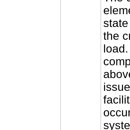
eleme
state
the c
load.
comp
above
issue
facil
occur
syste