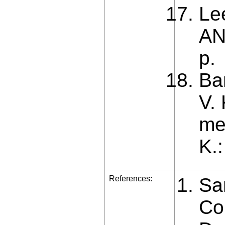
Le
AN
p.
Ba
V.
me
K.:
References:
Sa
Co