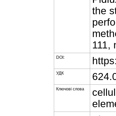
the s
perfo
metho
111, 
DOI:
https
УДК
624.
Ключові слова
cellu
eleme