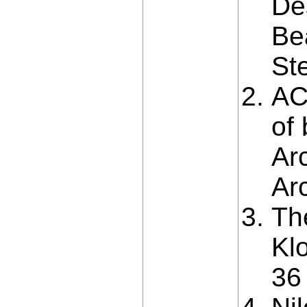
De
Be
St
AC
of
Ar
Ar
Th
Kl
36