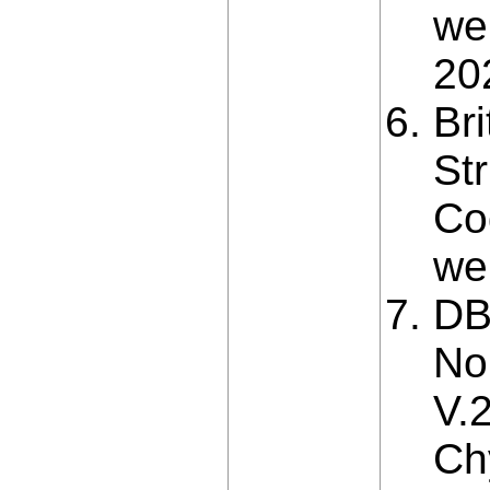
we
20
Bri
Str
Co
we
DB
No
V.
Chy