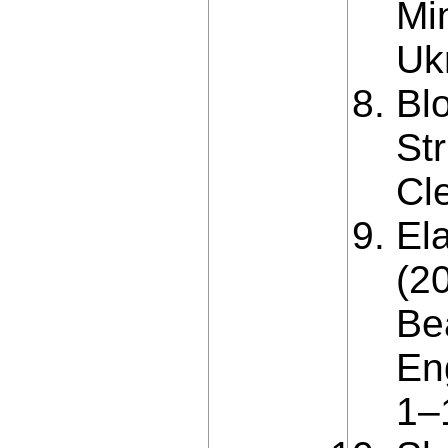
Mi
Ukr
Bl
St
Cl
El
(2
Be
Eng
1–