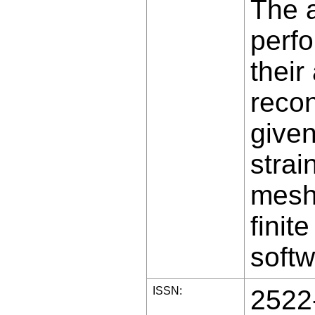
The 
perfo
their
recon
given
strai
mesh 
finit
soft
ISSN:
2522