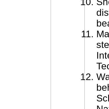
Sh
dis
be
Ma
st
Int
Te
Wa
be
Sch
Na