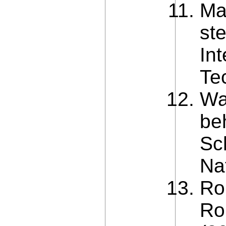
Ma
st
Int
Te
Wa
be
Sch
Na
Rom
Rom