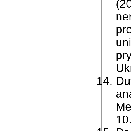
(2
ne
pr
un
pr
Ukr
Dut
ana
Me
10