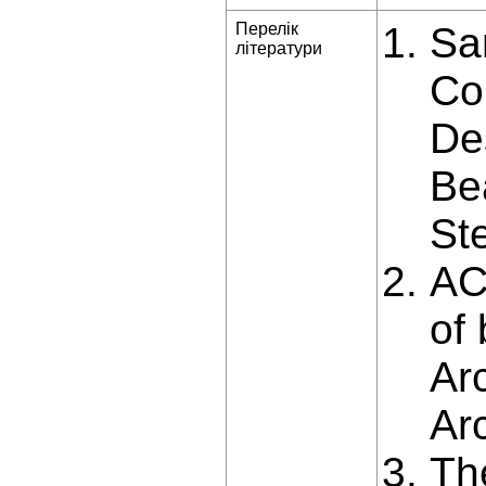
Перелік
Sa
літератури
Co
De
Be
St
AC
of
Ar
Ar
Th