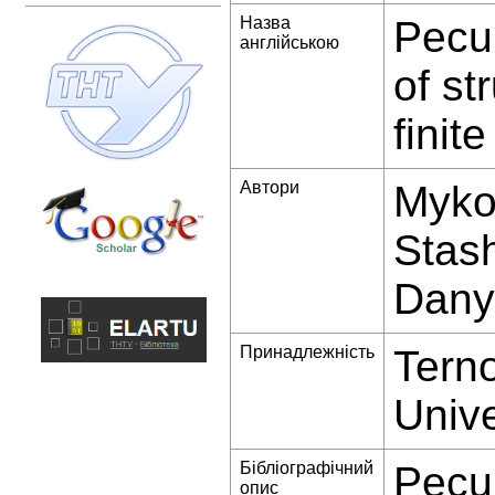
Назва
Pecul
англійською
of st
finit
Автори
Mykol
Stash
Dany
Принадлежність
Terno
Unive
Бібліографічний
Pecul
опис