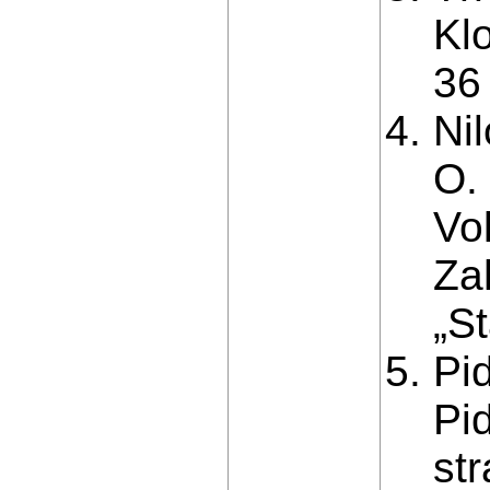
Kl
36
Ni
O. 
Vol
Za
„St
Pid
Pid
str