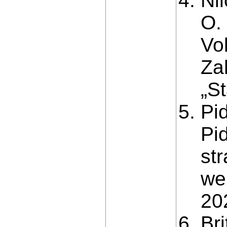
Ni
O. 
Vol
Za
„St
Pid
Pid
str
we
20
Bri