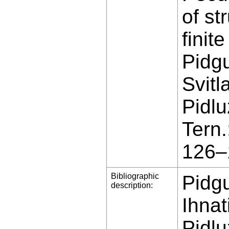
of st
finit
Pidgu
Svit
Pidlu
Tern
126–
Bibliographic
Pidgu
description:
Ihnat
Pidlu