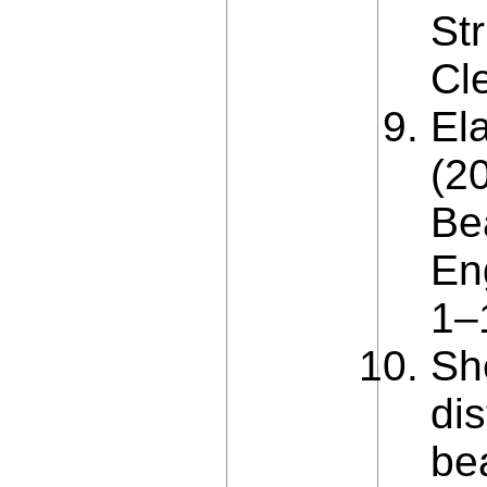
St
Cl
El
(2
Be
Eng
1–
Sh
dis
be