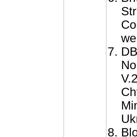
Str
Co
we
DB
No
V.
Chy
Mi
Ukr
Bl