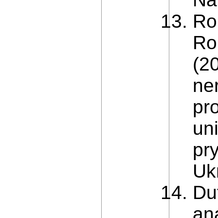
Rom
Rom
(2
ne
pr
un
pr
Ukr
Dut
ana