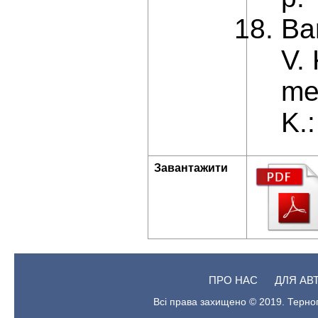
Ba
V.
me
K.:
Завантажити
ПРО НАС
ДЛЯ АВ
Всі права захищено © 2019. Терноп