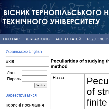
ПРО НАС
ДЛЯ АВТОРІВ
АРХІВ СТАТЕЙ
РЕДКОЛЕГІ
Українською
English
Peculiarities of studying t
Вхід
method
Логін
Назва
Pecul
Пароль
of st
Зареєструватися
finit
Корисні посилання