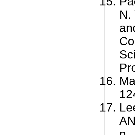
Pa
N.
and
Co
Sc
Pr
Ma
12
Le
AN
p.