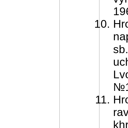
19
Hr
na
sb
uc
Lv
№1
Hr
ra
kh