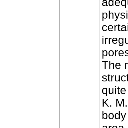
adequ
physi
certa
irreg
pores
The m
struc
quite
K. M.
body
area 