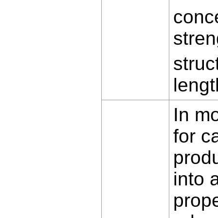
conce
stren
struc
lengt
In m
for c
produ
into 
prope