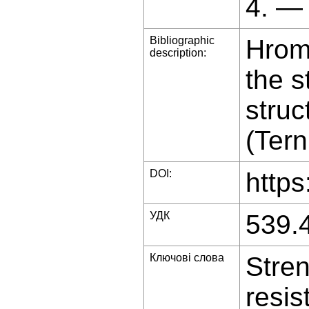
4. —
Bibliographic
Hromy
description:
the s
struc
(Tern
DOI:
https
УДК
539.
Ключові слова
Stren
resis