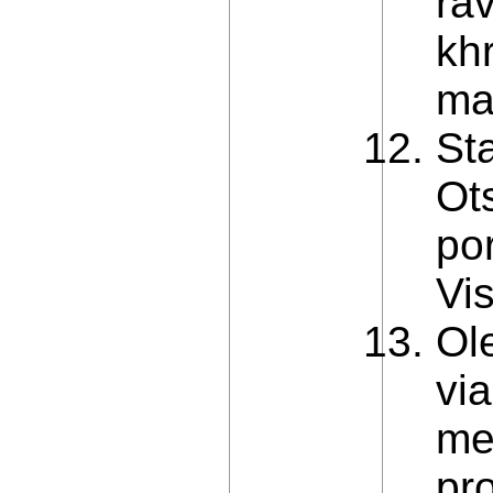
ra
kh
ma
St
Ot
por
Vi
Ol
vi
me
pr