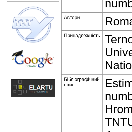
numbe
Автори
Roma
Принадлежність
Terno
Unive
Natio
Бібліографічний
Estim
опис
numbe
Hromy
TNTU