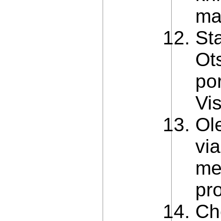
ma
St
Ot
por
Vi
Ol
vi
me
pr
Ch