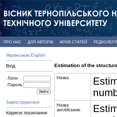
ПРО НАС
ДЛЯ АВТОРІВ
АРХІВ СТАТЕЙ
РЕДКОЛЕГІ
Українською
English
Estimation of the structur
Вхід
Назва
Estim
Логін
Пароль
numbe
Зареєструватися
Назва
Estim
англійською
Корисні посилання