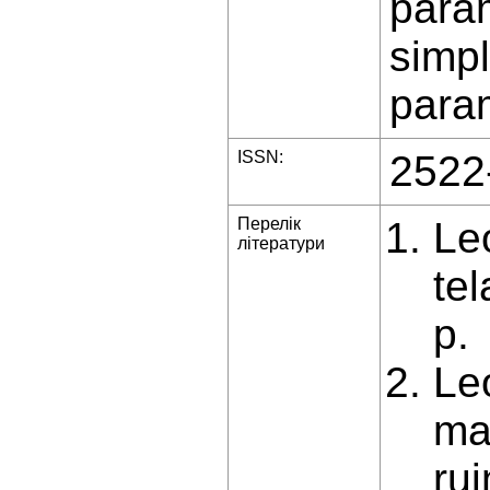
param
simpl
param
ISSN:
2522
Перелік
Le
літератури
te
р.
Le
ma
ru