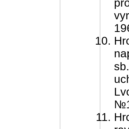
pr
vy
19
Hr
na
sb
uc
Lv
№1
Hr