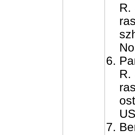
R.
ra
sz
No
Pa
R.
ra
os
US
Be