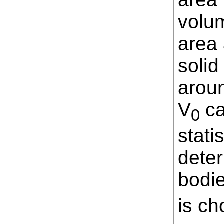
volum
area 
solid
arou
V
ca
0
stati
deter
bodie
is ch