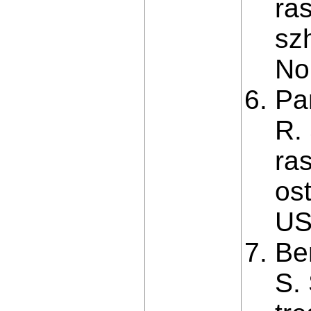
ra
sz
No
Pa
R.
ra
os
US
Be
S.