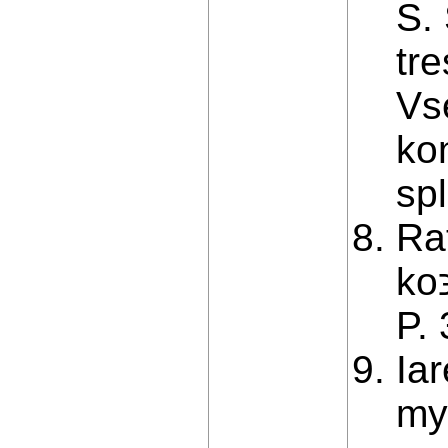
S.
tr
Vs
ko
sp
Ra
ko
P.
Ia
my