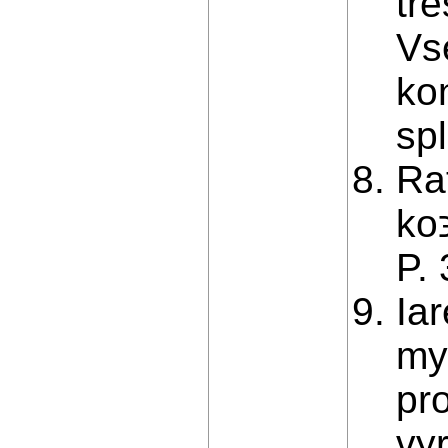
tr
Vs
ko
sp
Ra
ko
P.
Ia
my
pr
vy