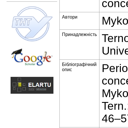
conce
Автори
Myko
Принадлежність
Terno
Unive
Бібліографічний
Perio
опис
conce
Mykol
Tern
46–5