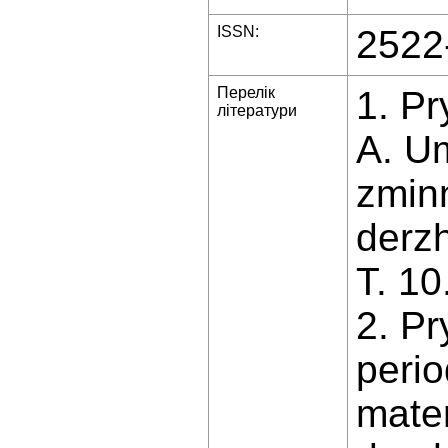
ISSN:
2522
Перелік
1. Pr
літератури
A. U
zmin
derz
T. 10
2. Pr
perio
mater