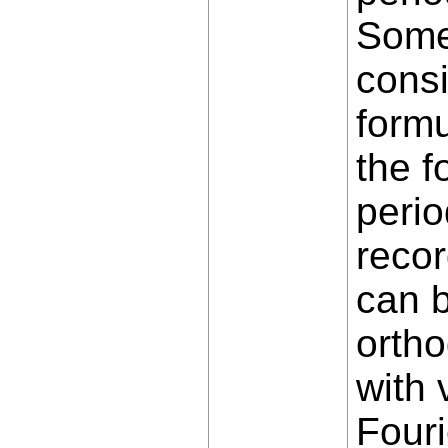
Some 
consi
formu
the f
perio
recor
can b
ortho
with 
Fouri