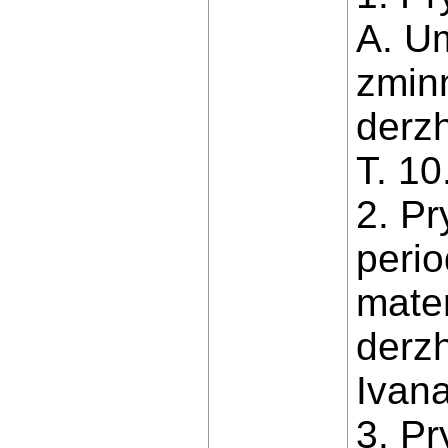
A. U
zmin
derz
T. 10
2. Pr
perio
mater
derz
Ivana
3. Pr