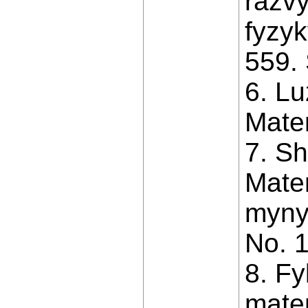
razvy
fyzy
559.
6. Lu
Matem
7. Sh
Mate
myny
No. 1
8. F
mate