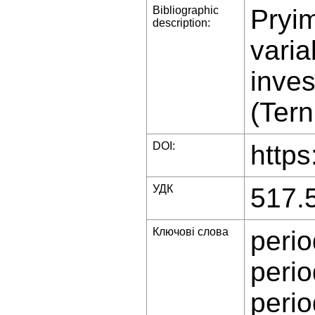
Bibliographic
Pryim
description:
varia
inves
(Tern
DOI:
https
УДК
517.
Ключові слова
perio
perio
perio