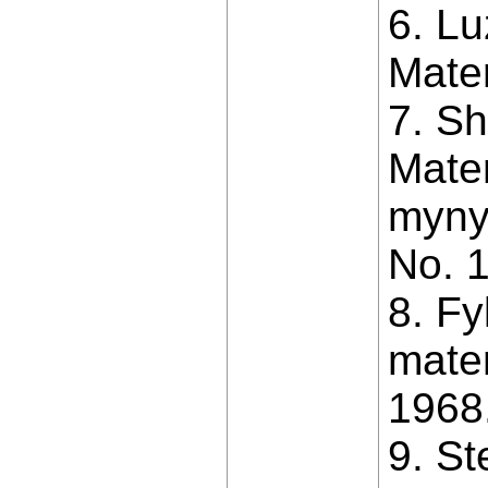
6. Lu
Matem
7. Sh
Mate
myny
No. 1
8. F
mate
1968
9. St