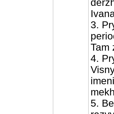
derz
Ivana
3. Pr
perio
Tam z
4. Pr
Visny
imen
mekha
5. Be