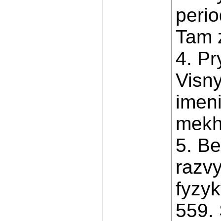
perio
Tam z
4. Pr
Visny
imen
mekha
5. Be
razvy
fyzy
559.