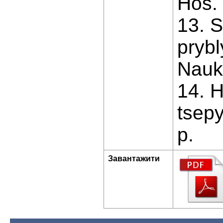
Hos. 
13. S
pryb
Nauk
14. 
tsepy
p.
Завантажити