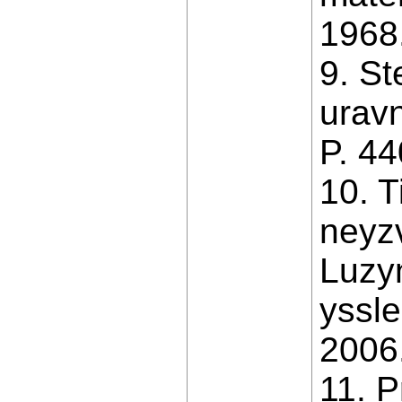
1968
9. St
uravn
P. 4
10. T
neyzv
Luzy
yssle
2006
11. P