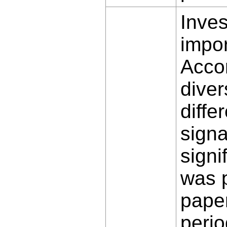
Inves
impor
Accor
diver
diffe
signa
signi
was p
paper
perio