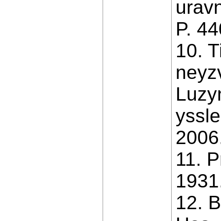
uravn
P. 4
10. T
neyzv
Luzy
yssle
2006
11. P
1931.
12. B