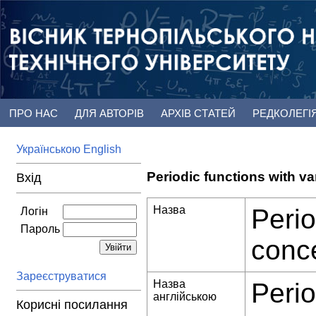
ПРО НАС
ДЛЯ АВТОРІВ
АРХІВ СТАТЕЙ
РЕДКОЛЕГІ
Українською
English
Periodic functions with va
Вхід
Назва
Perio
Логін
Пароль
conce
Зареєструватися
Назва
Perio
англійською
Корисні посилання