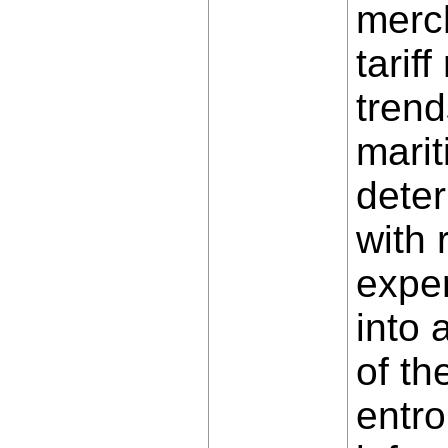
merch
tarif
trend
marit
deter
with 
exper
into 
of th
entro