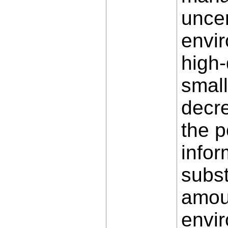
uncer
envir
high-
small
decre
the p
infor
subst
amoun
envir