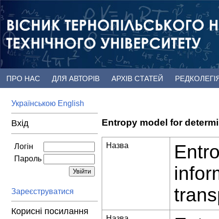
ПРО НАС
ДЛЯ АВТОРІВ
АРХІВ СТАТЕЙ
РЕДКОЛЕГІ
Українською
English
Entropy model for determi
Вхід
Назва
Entro
Логін
Пароль
infor
trans
Зареєструватися
Корисні посилання
Назва