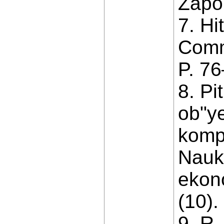
Zapor
7. Hi
Comm
P. 76
8. Pi
ob"ye
komp
Nauko
ekon
(10).
9. R.