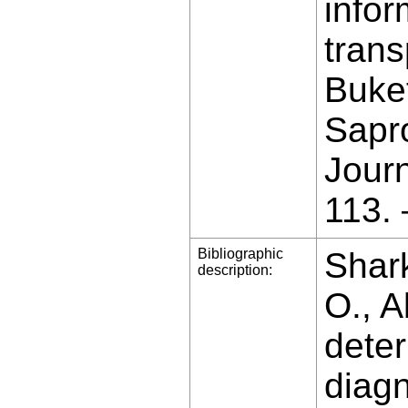
infor
trans
Buket
Sapro
Jour
113.
Bibliographic
Shark
description:
O., A
deter
diagn