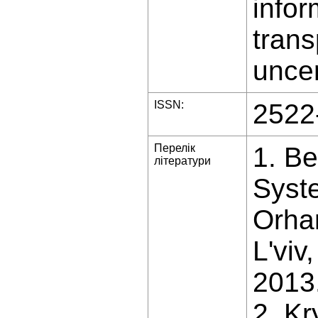
infor
trans
uncer
ISSN:
2522
Перелік
1. Be
літератури
Syste
Orhan
L'viv
2013.
2. Kr