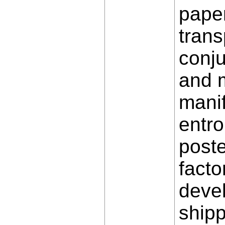
paper
trans
conj
and m
manif
entro
poste
facto
devel
shipp