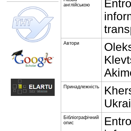
Entro
англійською
infor
trans
Автори
Oleks
Klev
Akim
Принадлежність
Kher
Ukra
Бібліографічний
Entro
опис