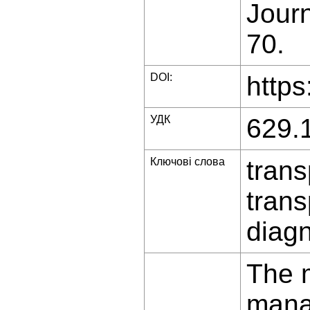
Journ
70.
DOI:
https
УДК
629.
Ключові слова
trans
trans
diagn
The 
manag