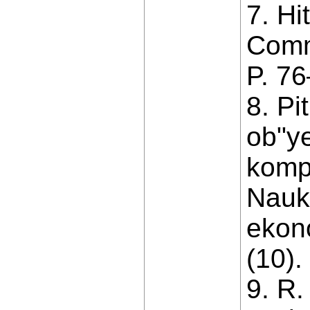
7. Hi
Comm
P. 76
8. Pi
ob"ye
komp
Nauko
ekon
(10).
9. R.