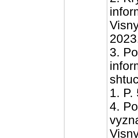
info
Visny
2023.
3. Po
infor
shtuc
1. P.
4. Po
vyzna
Visny