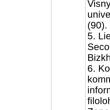
Visny
unive
(90).
5. L
Seco
Bizk
6. K
komm
info
filol