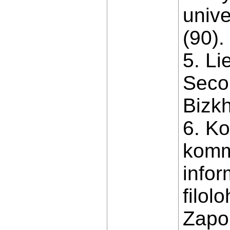
unive
(90).
5. L
Seco
Bizk
6. K
komm
info
filol
Zapor