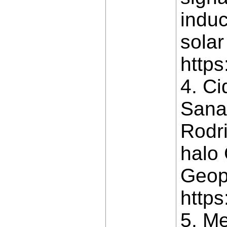
induc
solar
http
4. Ci
Sanah
Rodri
halo 
Geop
http
5. M