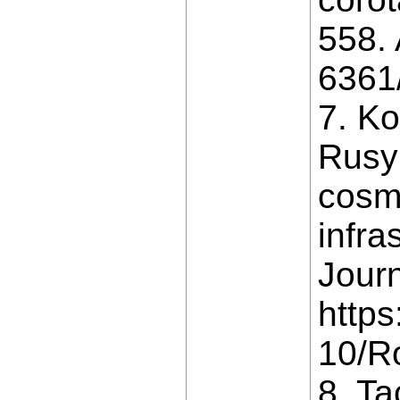
558. 
6361
7. Ko
Rusyn
cosmi
infra
Journ
https
10/R
8. Ta