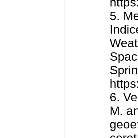
http
5. M
Indic
Weat
Space
Sprin
https
6. Ve
M. a
geoef
corot