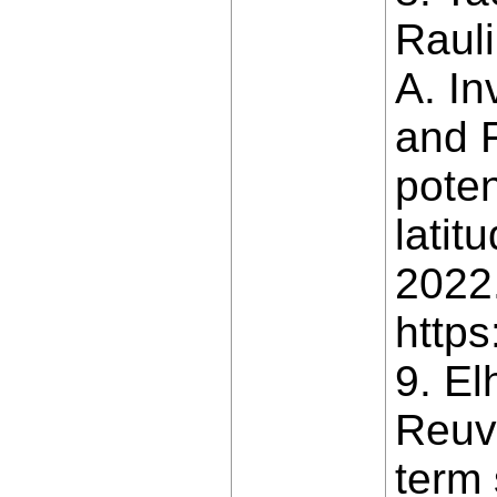
Rauli
A. In
and 
poten
latit
2022
http
9. El
Reuve
term 