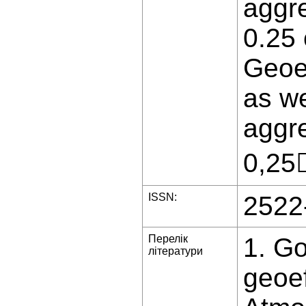
aggre
0.25 
Geoef
as we
aggre
0,25
ISSN:
2522
Перелік
1. G
літератури
geoef