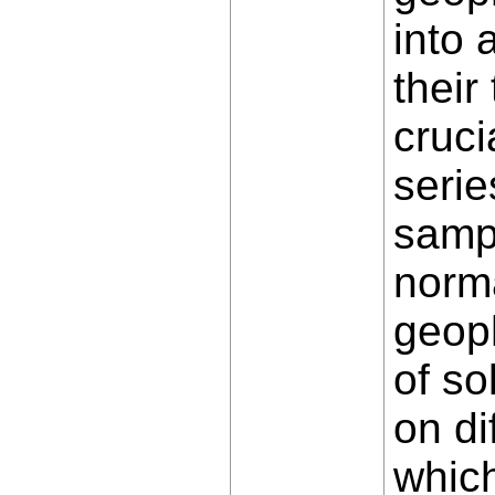
into 
their
cruc
serie
sampl
norma
geoph
of so
on di
which