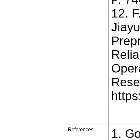
12. F
Jiayu
Prep
Reli
Opera
Resea
https
References:
1. G