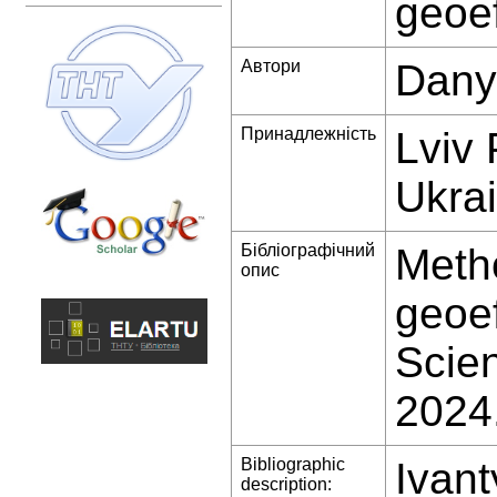
geoe
Автори
Dany
Принадлежність
Lviv 
Ukra
Бібліографічний
Metho
опис
geoef
Scien
2024
Bibliographic
Ivant
description: