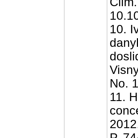
Clim.
10.1
10. I
danyk
dosl
Visny
No. 1
11. H
conce
2012
P. 74