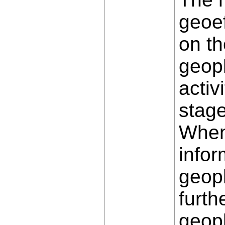
geoef
on th
geoph
activ
stage
When 
infor
geoph
furth
geoph