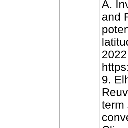
A. In
and 
poten
latit
2022
http
9. El
Reuve
term 
conv