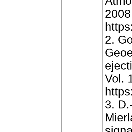
Atmos
2008.
https
2. G
Geoe
eject
Vol. 
http
3. D.
Mierl
signa