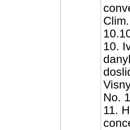
conv
Clim.
10.1
10. I
danyk
dosl
Visny
No. 1
11. H
conce