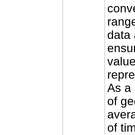
conve
range
data 
ensur
value
repre
As a 
of ge
avera
of ti