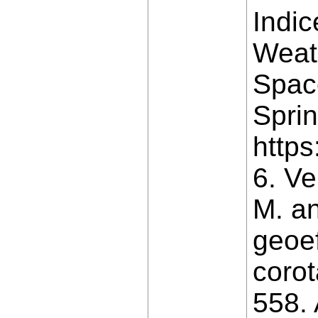
Indic
Weat
Space
Sprin
https
6. Ve
M. a
geoef
corot
558. 