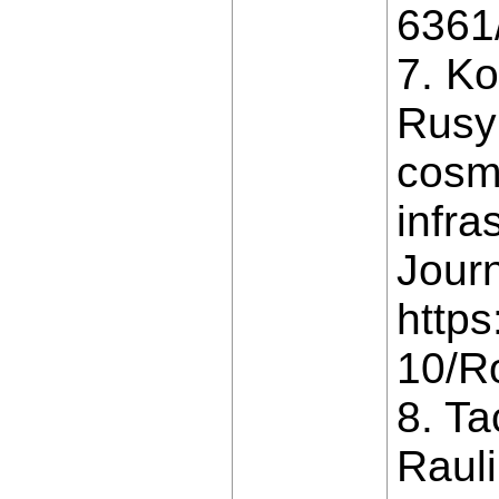
6361
7. Ko
Rusyn
cosmi
infra
Journ
https
10/R
8. Ta
Rauli