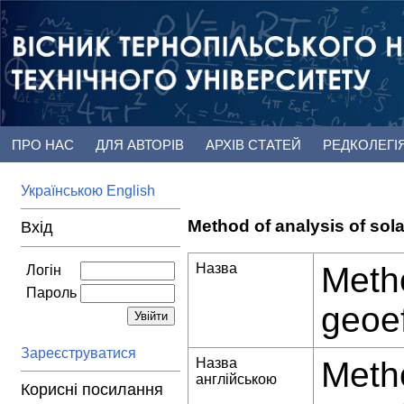
ПРО НАС
ДЛЯ АВТОРІВ
АРХІВ СТАТЕЙ
РЕДКОЛЕГІ
Українською
English
Method of analysis of sola
Вхід
Назва
Metho
Логін
Пароль
geoe
Зареєструватися
Назва
Metho
англійською
Корисні посилання