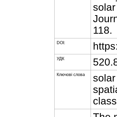
solar
Journ
118.
DOI:
https
УДК
520.
Ключові слова
solar
spati
class
The m