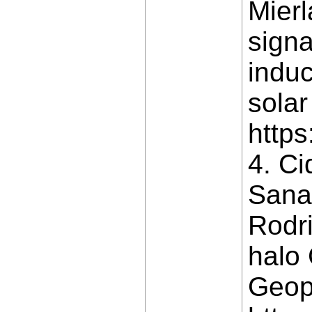
Mierl
signa
induc
solar
http
4. Ci
Sanah
Rodri
halo 
Geop