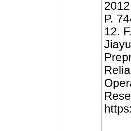
2012
P. 74
12. F
Jiayu
Prep
Reli
Opera
Resea
https