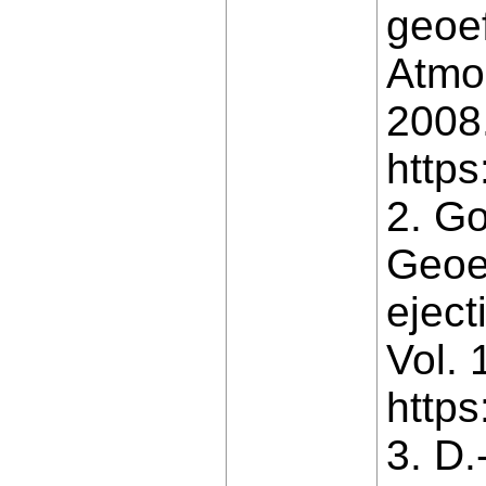
geoef
Atmos
2008.
https
2. G
Geoe
eject
Vol. 
http
3. D.