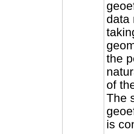
geoef
data 
takin
geom
the p
natur
of th
The s
geoef
is co