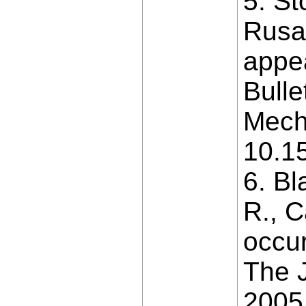
5. St
Rusan
appea
Bulle
Mecha
10.1
6. Bl
R., C
occur
The J
2005,