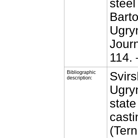
steel
Barto
Ugryn
Jour
114.
Bibliographic
Svirs
description:
Ugryn
state
casti
(Tern