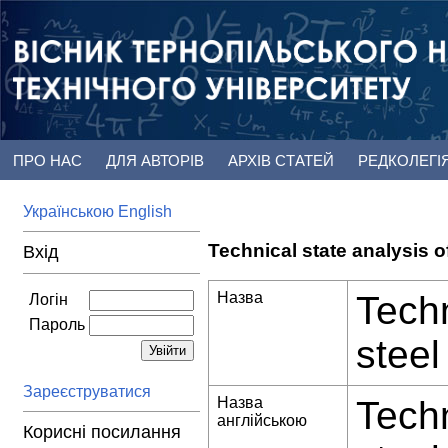
ПРО НАС
ДЛЯ АВТОРІВ
АРХІВ СТАТЕЙ
РЕДКОЛЕГІ
Українською
English
Technical state analysis o
Вхід
Назва
Techn
Логін
Пароль
steel
Зареєструватися
Назва
Techn
англійською
Корисні посилання