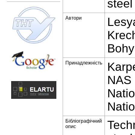
steel
Автори
Lesya
Krech
Bohy
Принадлежність
Karpe
NAS o
Natio
Natio
Бібліографічний
Techn
опис