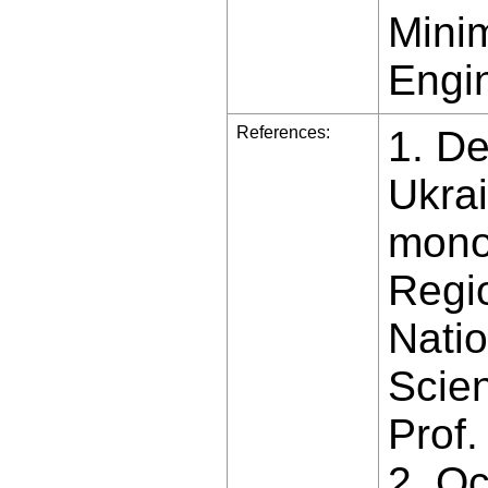
Minim
Engin
References:
1. De
Ukra
monog
Regio
Natio
Scien
Prof.
2. Oc