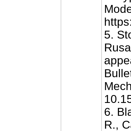
Mode
https
5. St
Rusan
appea
Bulle
Mecha
10.1
6. Bl
R., C