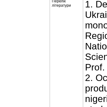
Перелік
1. De
літератури
Ukra
monog
Regio
Natio
Scien
Prof.
2. Oc
prod
niger