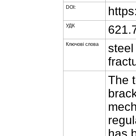
DOI:
https
УДК
621.
Ключові слова
steel
fract
The t
brack
mecha
regul
has b