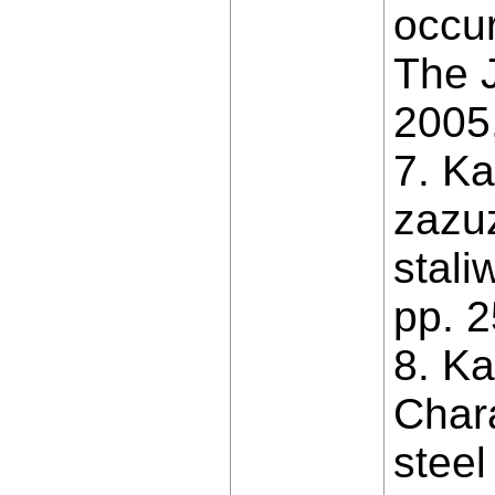
occur
The J
2005,
7. K
zazu
stali
pp. 
8. Ka
Chara
steel