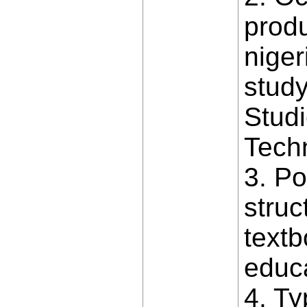
prod
niger
study
Stud
Techn
3. P
struc
textb
educa
4. Ty