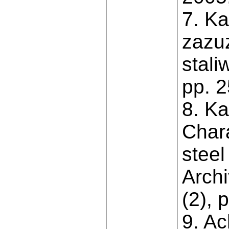
7. K
zazu
stali
pp. 
8. Ka
Chara
steel
Archi
(2), 
9. A