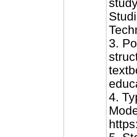
study
Stud
Techn
3. P
struc
textb
educa
4. Ty
Mode
https