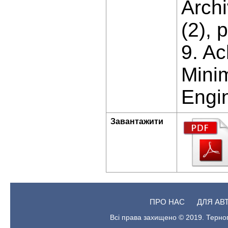
Archi
(2), 
9. A
Minim
Engin
Завантажити
ПРО НАС
ДЛЯ АВ
Всі права захищено © 2019. Терноп