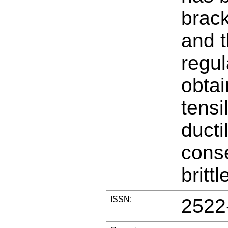
brack
and t
regul
obtai
tensi
ducti
conse
britt
ISSN:
2522