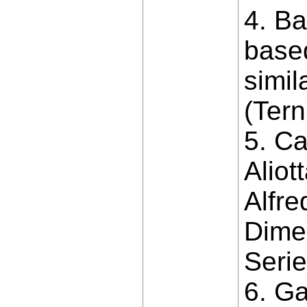
4. Ba
based
simil
(Tern
5. Ca
Aliot
Alfre
Dime
Serie
6. Ga