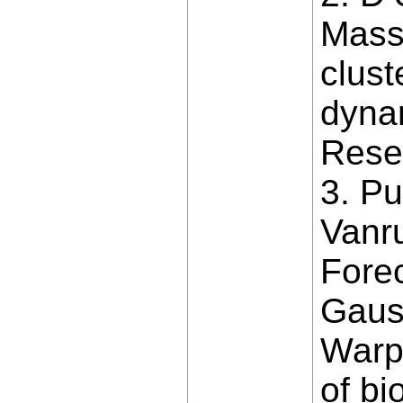
Massa
clust
dynam
Rese
3. P
Vanru
Forec
Gaus
Warp
of bi