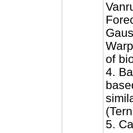
Vanru
Forec
Gaus
Warp
of bi
4. Ba
based
simil
(Tern
5. Ca