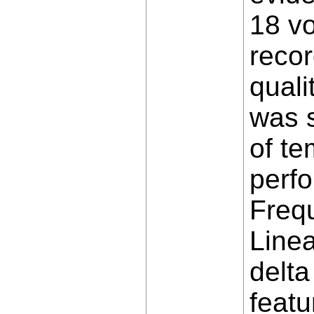
18 v
recor
quali
was s
of t
perf
Freq
Linea
delta
featu