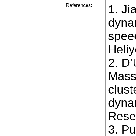
References:
1. Ji
dynam
speec
Heliy
2. D’
Massa
clust
dynam
Rese
3. P