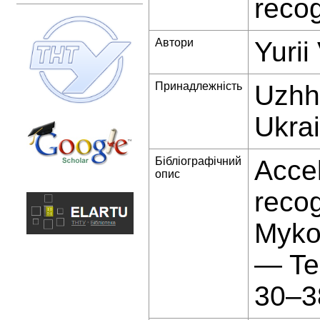
recog
Автори
Yuri
Принадлежність
Uzhho
Ukra
Бібліографічний
Accel
опис
recog
Mykol
— Te
30–3