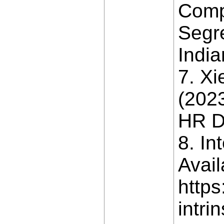
Comp
Segre
India
7. X
(202
HR D
8. In
Avail
https
intri