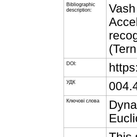
Bibliographic
Vash 
description:
Accel
recog
(Tern
DOI:
https
УДК
004.
Ключові слова
Dyna
Eucl
This 