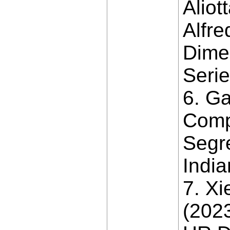
Aliot
Alfre
Dime
Serie
6. Ga
Comp
Segre
India
7. X
(202