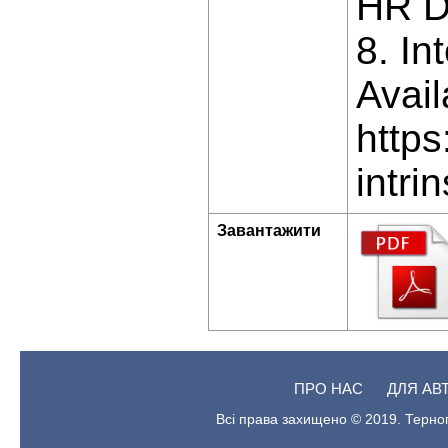
HR D
8. In
Avail
https
intri
Завантажити
ПРО НАС
ДЛЯ АВ
Всі права захищено © 2019. Терноп