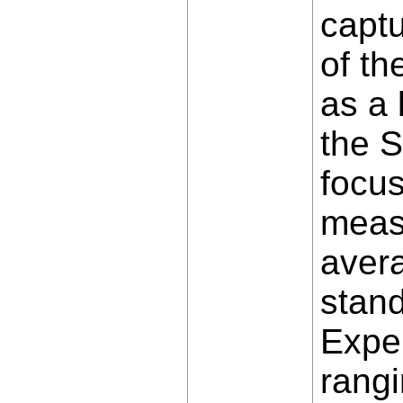
captu
of th
as a 
the 
focus
meas
avera
stan
Exper
rangi