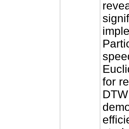
reve
signi
imple
Parti
spee
Eucli
for r
DTW 
demon
effic