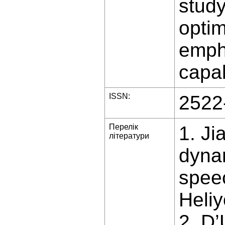
study
optim
emph
capab
ISSN:
2522
Перелік
1. Ji
літератури
dynam
speec
Heliy
2. D’