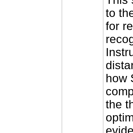
to t
for r
recog
Instr
dista
how 
compu
the t
optim
evide